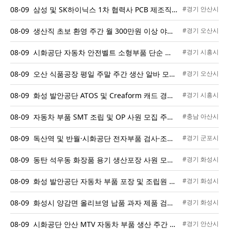
08-09 삼성 및 SK하이닉스 1차 협력사 PCB 제조직 및 기술직 채용
#경기 안산시
08-09 생산직 초보 환영 주간 월 300만원 이상 야간 월 350만원 이상 화장품 생산직 채용
#경기 오산시
08-09 시화공단 자동차 안전벨트 소형부품 단순 조립 및 검사 주간 여성 사원 모집 (통근버스 운행 및 주급 지급)
#경기 시흥시
08-09 오산 식품공장 평일 주말 주간 생산 알바 모집 일급 135000원 주급 가능 통근버스 운행
#경기 오산시
08-09 화성 발안공단 ATOS 및 Creaform 캐드 경력자 모집 자차 소유자 대상
#경기 시흥시
08-09 자동차 부품 SMT 조립 및 OP 사원 모집 주휴수당 추가 지급
#충남 아산시
08-09 독산역 및 반월·시화공단 전자부품 검사·조립·PCB 경력자 모집
#경기 군포시
08-09 동탄 석우동 화장품 용기 생산포장 사원 모집, 주간고정 및 교대 선택 가능, 월 330만원에서 380만원
#경기 화성시
08-09 화성 발안공단 자동차 부품 포장 및 조립원 채용 주간고정 주야교대 기숙사 완비
#경기 화성시
08-09 화성시 양감면 올리브영 납품 과자 제품 검사 및 포장 주간 근무자 모집
#경기 화성시
08-09 시화공단 안산 MTV 자동차 부품 생산 주간 및 야간 고정 사원 모집
#경기 안산시