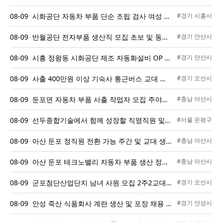
08-09 시화공단 자동차 부품 단순 조립 검사 여성 근로자 모집
#경기 시흥시
08-09 반월공단 전자부품 생산직 모집 초보 및 동반 지원 가능 기숙사 제공
#경기 안산시
08-09 시흥 정왕동 시화공단 제조 자동화설비 OP 및 포장 인재 채용
#경기 안산시
08-09 사출 400만원 이상 기숙사 통근버스 교대 및 주간 55세 이하 환영
#경기 오산시
08-09 둔포면 자동차 부품 사출 작업자 모집 주야교대
#충남 아산시
08-09 선두종합기술에서 함께 성장할 직영직원 및 팀장급 인재를 모십니다
#서울 은평구
08-09 아산 둔포 정직원 전환 가능 주간 및 교대 생산직 채용
#충남 아산시
08-09 아산 둔포 테크노밸리 자동차 부품 생산 정규직 채용 초보 및 F비자 환영 즉시 출근 가능
#충남 아산시
08-09 군포첨단산업단지 남녀 사원 모집 2주2교대 카메라 부품 검사 및 OP 채용
#경기 오산시
08-09 안성 죽산 식품회사 계란 생산 및 포장 채용 F비자 가능 기숙사 제공
#경기 안성시