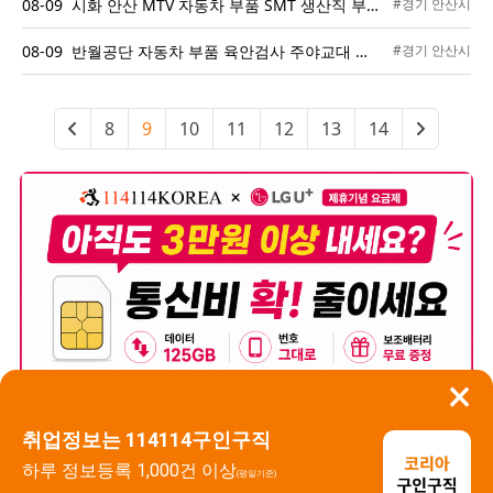
08-09 시화 안산 MTV 자동차 부품 SMT 생산직 부서별 모집 성별무관
#경기 안산시
08-09 반월공단 자동차 부품 육안검사 주야교대 남성 모집 장기근무 환영
#경기 안산시
8
9
10
11
12
13
14
×
취업정보는 114114구인구직
하루 정보등록 1,000건 이상
(평일기준)