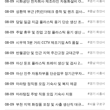
08-09 시화공단 전자회사 제조라인 자동화설비 OP 및 포장 채용 (F2, F4, F5, F6 비자 가능)
#경기 시흥시
08-09 성환역 부근 (주)인더테크 증착 및 렌즈 검사 포장 생산직 모집 통근버스 운행
#충남 천안시
08-09 당일 일급 지급 플라스틱 용기 단순 생산 조립 및 포장 사원 모집 성별 나이 무관 초보자 환영
#경기 용인시
08-09 주말 휴무 및 잔업 고정 플라스틱 용기 생산 사출 조립 사원 모집 선착순 마감
#경기 화성시
08-09 시우역 5분 거리 CCTV 제조기업 A/S 품질 담당자 채용 (야근 없음 / 초보 가능)
#경기 안산시
08-09 반월공단 및 인근 지역 주간고정 교대근무 생산직 모집
#경기 안산시
08-09 아산 둔포 플라스틱 트레이 생산 및 검사 2교대 사원 모집 상여금과 교통비 지급
#충남 아산시
08-09 아산 인주 자동차부품 단순업무 장기근무자 모집
#경기 시흥시
08-09 마라탕 정직원 모집 기숙사 및 복지 제공
#경기 안산시
08-09 마라탕집 주방 직원 모집 기숙사 지원
#경기 시흥시
08-09 부천 지역 화장품 포장 및 사출 생산직 대규모 채용
#서울 구로구