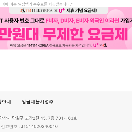
, 이에 따른 일정액의 수수료를 제공받습니다."
품안내
임금체불사업주
안산시 단원구 고잔2길 45, 7층 701-163호
고번호 : J1514020240010