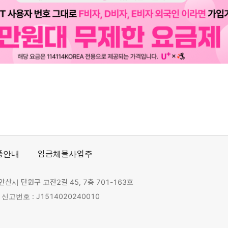
품안내
임금체불사업주
안산시 단원구 고잔2길 45, 7층 701-163호
고번호 : J1514020240010