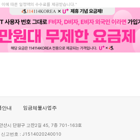
, 이에 따른 일정액의 수수료를 제공받습니다."
품안내
임금체불사업주
안산시 단원구 고잔2길 45, 7층 701-163호
고번호 : J1514020240010