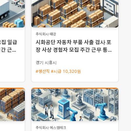
주식회사 태강
모집 일급
시화공단 자동차 부품 사출 검사 포
시간 근무
장 사상 경험자 모집 주간 근무 통근
버스 운행
경기 시흥시
#생산직 #시급 10,320원
주식회사 에스엠테크