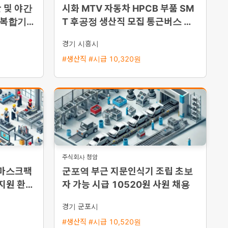
 및 야간
시화 MTV 자동차 HPCB 부품 SM
 복합기
T 후공정 생산직 모집 통근버스 운
능·통근버
행
경기 시흥시
#생산직 #시급 10,320원
주식회사 청암
 마스크팩
군포역 부근 지문인식기 조립 초보
 지원 환영
자 가능 시급 10520원 사원 채용
경기 군포시
#생산직 #시급 10,520원