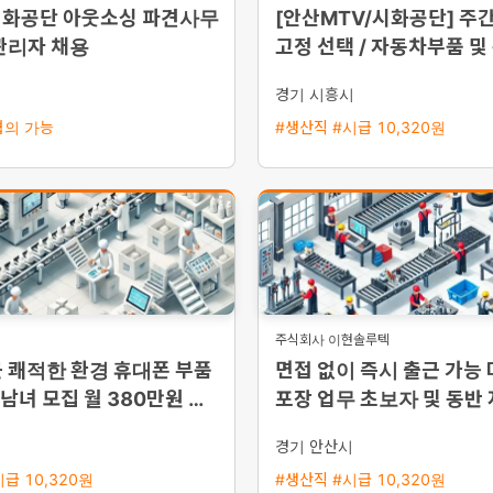
시화공단 아웃소싱 파견사무
[안산MTV/시화공단] 주간
관리자 채용
고정 선택 / 자동차부품 및
단순조립·검사 / 주급 가
시
경기 시흥시
협의 가능
#생산직 #시급 10,320원
주식회사 이현솔루텍
 쾌적한 환경 휴대폰 부품
면접 없이 즉시 출근 가능
 남녀 모집 월 380만원 이
포장 업무 초보자 및 동반
 제공
통근버스 운행
시
경기 안산시
급 10,320원
#생산직 #시급 10,320원