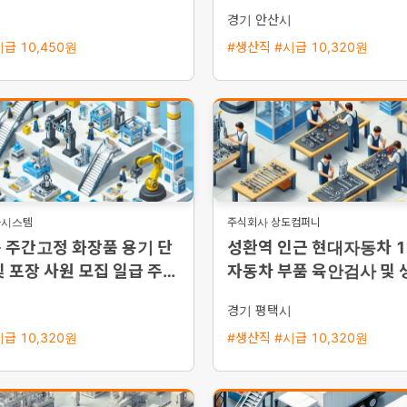
시
경기 안산시
급 10,450원
#생산직 #시급 10,320원
플시스템
주식회사 상도컴퍼니
 주간고정 화장품 용기 단
성환역 인근 현대자동차 
및 포장 사원 모집 일급 주급
자동차 부품 육안검사 및 
능
채용 평택 통근버스 운행
시
경기 평택시
급 10,320원
#생산직 #시급 10,320원