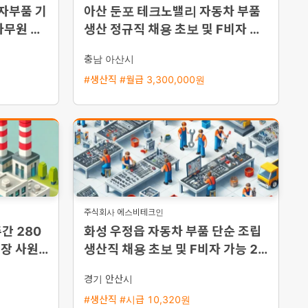
전자부품 기
아산 둔포 테크노밸리 자동차 부품
사무원 채
생산 정규직 채용 초보 및 F비자 환
영 즉시 출근 가능
충남 아산시
#생산직 #월급 3,300,000원
주식회사 에스비테크인
간 280
화성 우정읍 자동차 부품 단순 조립
장 사원
생산직 채용 초보 및 F비자 가능 2교
대 근무
경기 안산시
#생산직 #시급 10,320원