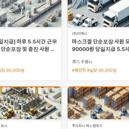
(주)더케이
일지급] 하루 5.5시간 근무
마스크겔 단순포장 사원 
단순포장 및 충진 사원 모
90000원 당일지급 5.5
90,000원)
24시 퇴근
시
경기 수원시
당 90,000원
#생산직 #일당 90,000원
식회사
주식회사 에스엠테크