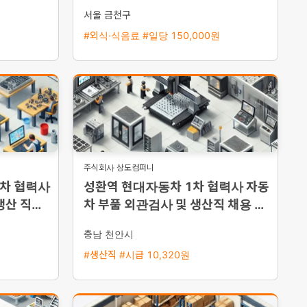
서울 금천구
#외식·식음료 #일당 150,000원
주식회사 상도컴퍼니
1차 협력사
성환역 현대자동차 1차 협력사 자동
생산 직원
차 부품 외관검사 및 생산직 채용 통
근버스 운행
충남 천안시
#생산직 #시급 10,320원