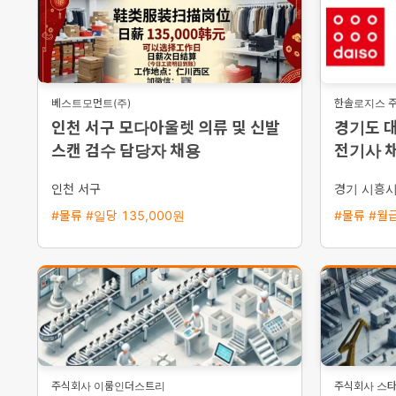
베스트모먼트(주)
한솔로지스 
인천 서구 모다아울렛 의류 및 신발
경기도 
스캔 검수 담당자 채용
전기사 채
량 지원
인천 서구
경기 시흥
#물류 #일당 135,000원
#물류 #월급
주식회사 이룸인더스트리
주식회사 스