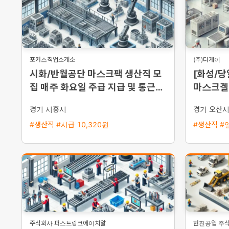
포커스직업소개소
(주)더케이
시화/반월공단 마스크팩 생산직 모
[화성/당
집 매주 화요일 주급 지급 및 통근버
마스크겔 
스 운행
집 (일급 
경기 시흥시
경기 오산
#생산직 #시급 10,320원
#생산직 #일
주식회사 퍼스트링크에이치알
현진공업 주