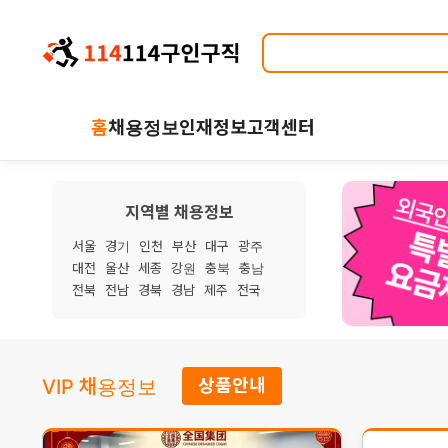
홈
채용정보
인재정보
고객센터
지역별 채용정보
서울
경기
인천
부산
대구
광주
대전
울산
세종
강원
충북
충남
전북
전남
경북
경남
제주
전국
VIP 채용정보
상품안내