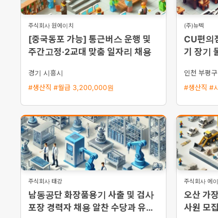
주식회사 원에이치
(주)뉴텍
[중국동포 가능] 통근버스 운행 및
CU편의
주간고정·2교대 맞춤 일자리 채용
기 장기 
영 당일
경기 시흥시
인천 부평구
#생산직 #월급 3,200,000원
#생산직 #시
주식회사 태강
주식회사 에
남동공단 화장품용기 사출 및 검사
오산 가
포장 경력자 채용 알찬 수당과 유급
사원 모집