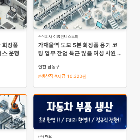
주식회사 이룸인더스트리
단 화장품
가재울역 도보 5분 화장품 용기 코
버스 운행
팅 업무 잔업 특근 많음 여성 사원 모
집
인천 남동구
#생산직 #시급 10,320원
(주) 해요