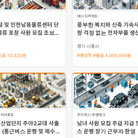
에이치커넥트
점 및 인천남동물류센터 단
풍부한 복지와 신축 기숙사
물류 포장 사원 모집 초보환
량 걱정 없는 전자부품 생
 익일지급
경기 시흥시
급 10,320원
#생산직 #월급 4,000,000원
이치서포트
주식회사 두영테크
장산업단지 주야2교대 사출
남녀 사원 모집 주급 지급 
 (통근버스 운행 및 제수당
스 운행 장기 근무자 환영