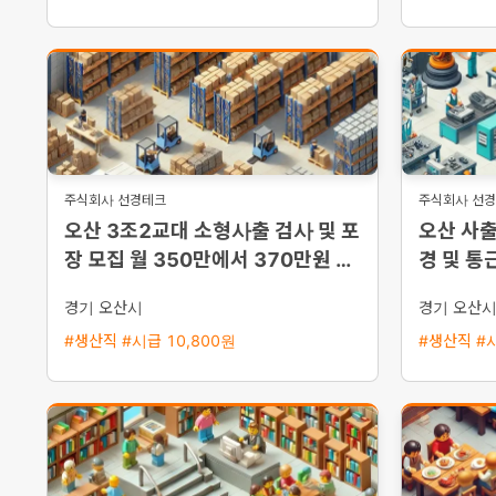
주식회사 선경테크
주식회사 선
오산 3조2교대 소형사출 검사 및 포
오산 사출
장 모집 월 350만에서 370만원 이
경 및 통
상 기숙사 지원 및 통근버스 운행
경기 오산시
경기 오산
#생산직 #시급 10,800원
#생산직 #시