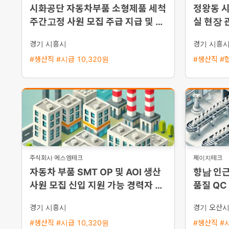
시화공단 자동차부품 소형제품 세척
정왕동 
주간고정 사원 모집 주급 지급 및 즉
실 현장 
시 출근 가능
경기 시흥시
경기 시흥
#생산직 #시급 10,320원
#생산직 #
주식회사 에스엠테크
제이지테크
자동차 부품 SMT OP 및 AOI 생산
향남 인근
사원 모집 신입 지원 가능 경력자 우
품질 QC
대 통근버스 운행
상 기숙사
경기 시흥시
경기 오산
#생산직 #시급 10,320원
#생산직 #시