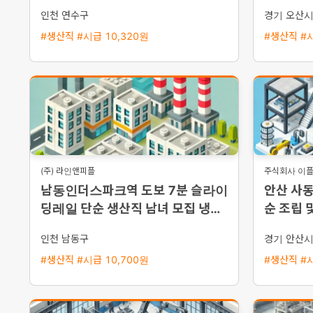
휴가 제공
지급)
인천 연수구
경기 오산
#생산직 #시급 10,320원
#생산직 #시
(주) 라인앤피플
주식회사 이
남동인더스파크역 도보 7분 슬라이
안산 사동
딩레일 단순 생산직 남녀 모집 냉난
순 조립 
방 완비 주급 신청 가능
선택 가
인천 남동구
경기 안산
#생산직 #시급 10,700원
#생산직 #시