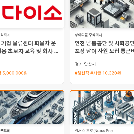
주식회사
상아피플 주식회사
대기업 물류센터 화물차 운
인천 남동공단 및 시화공
용 초보자 교육 및 회사 차
포장 남여 사원 모집 통근
시
경기 안산시
 5,000,000원
#생산직 #시급 10,320원
타팩토리
넥서스 프로(Nexus Pro)