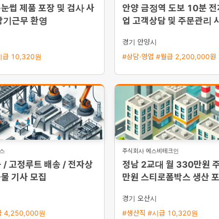
눈썹 제품 포장 및 검사 사
안양 금정역 도보 10분 
장기근무 환영
업 고객상담 및 주문관리 
용 초보 가능
시
경기 안양시
급 10,320원
#상담·영업 #월급 2,200,000원
지스
주식회사 에스비테크인
 / 고정루트 배송 / 전자상
정남 2교대 월 330만원 주
물 기사 모집
만원 스티로폼박스 생산 포
모집
시
경기 오산시
 4,250,000원
#생산직 #시급 10,320원