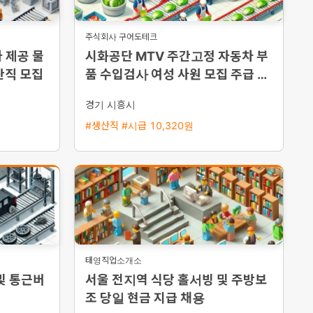
주식회사 구어도테크
 제공 물
시화공단 MTV 주간고정 자동차 부
산직 모집
품 수입검사 여성 사원 모집 주급 가
능
경기 시흥시
#생산직 #시급 10,320원
태영직업소개소
및 통근버
서울 전지역 식당 홀서빙 및 주방보
조 당일 현금 지급 채용