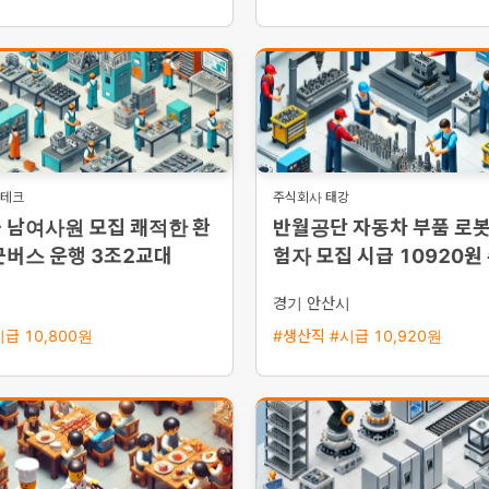
경테크
주식회사 태강
 남여사원 모집 쾌적한 환
반월공단 자동차 부품 로봇
근버스 운행 3조2교대
험자 모집 시급 10920원
및 통근버스 운행
시
경기 안산시
급 10,800원
#생산직 #시급 10,920원