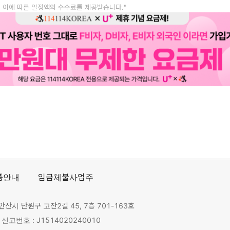
, 이에 따른 일정액의 수수료를 제공받습니다."
품안내
임금체불사업주
안산시 단원구 고잔2길 45, 7층 701-163호
고번호 : J1514020240010