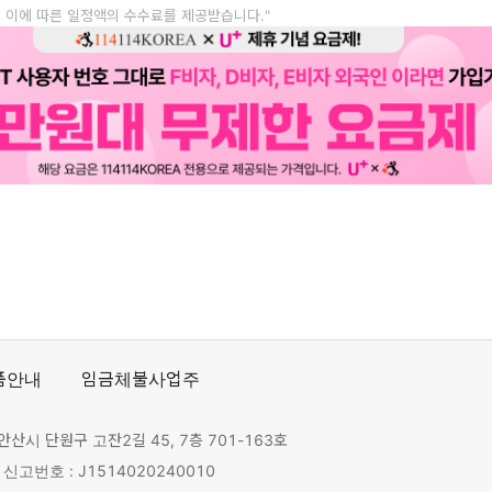
, 이에 따른 일정액의 수수료를 제공받습니다."
품안내
임금체불사업주
안산시 단원구 고잔2길 45, 7층 701-163호
고번호 : J1514020240010