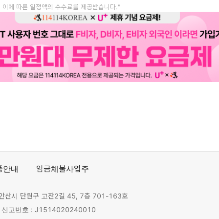
, 이에 따른 일정액의 수수료를 제공받습니다."
품안내
임금체불사업주
안산시 단원구 고잔2길 45, 7층 701-163호
고번호 : J1514020240010