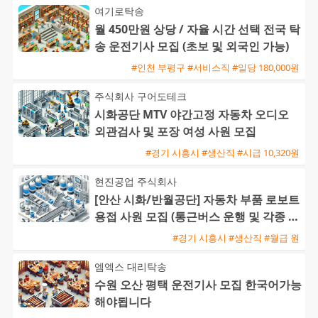
여기로탁송
월 450만원 상당 / 자율 시간 선택 전국 탁
송 운전기사 모집 (초보 및 외국인 가능)
#인천 부평구 #서비스직 #일당 180,000원
주식회사 구어도테크
시화공단 MTV 야간고정 자동차 오디오
외관검사 및 포장 여성 사원 모집
#경기 시흥시 #생산직 #시급 10,320원
현진공업 주식회사
[안산 시화/반월공단] 자동차 부품 로보트
용접 사원 모집 (통근버스 운행 및 각종 수
당)
#경기 시흥시 #생산직 #월급 원
엠엑스 대리탁송
수원 오산 평택 운전기사 모집 한국어가능
해야됩니다