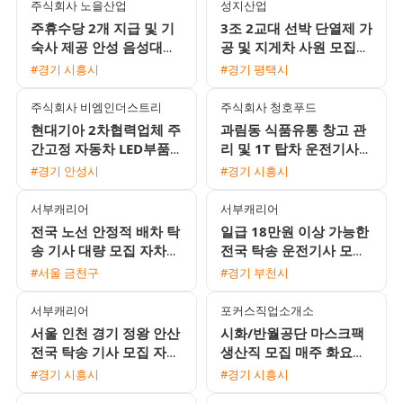
주식회사 노을산업
성지산업
주휴수당 2개 지급 및 기
3조 2교대 선박 단열제 가
숙사 제공 안성 음성대소
공 및 지게차 사원 모집
생산직 채용 공고
상여금과 유류비 지원 1
#경기 시흥시
#경기 평택시
인 기숙사 제공
주식회사 비엠인더스트리
주식회사 청호푸드
현대기아 2차협력업체 주
과림동 식품유통 창고 관
간고정 자동차 LED부품
리 및 1T 탑차 운전기사
조립 검사 자재피더 모집
채용
#경기 안성시
#경기 시흥시
(통근버스 운행)
서부캐리어
서부캐리어
전국 노선 안정적 배차 탁
일급 18만원 이상 가능한
송 기사 대량 모집 자차
전국 탁송 운전기사 모집
없어도 가능 자유 근무
합니다 (초보 및 외국인
#서울 금천구
#경기 부천시
환영)
서부캐리어
포커스직업소개소
서울 인천 경기 정왕 안산
시화/반월공단 마스크팩
전국 탁송 기사 모집 자차
생산직 모집 매주 화요일
없이 초보 가능
주급 지급 및 통근버스 운
#경기 시흥시
#경기 시흥시
행