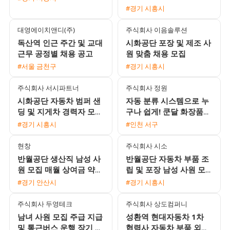
집 매주 화요일 주급 지급
#경기 시흥시
대영에이치앤디(주)
주식회사 이음솔루션
독산역 인근 주간 및 교대
시화공단 포장 및 제조 사
근무 공정별 채용 공고
원 맞춤 채용 모집
#서울 금천구
#경기 시흥시
주식회사 서시파트너
주식회사 정원
시화공단 자동차 범퍼 샌
자동 분류 시스템으로 누
딩 및 지게차 경력자 모집
구나 쉽게! 쿤달 화장품
일당 익일지급
물류 사원 모집 (일급/월
#경기 시흥시
#인천 서구
급 선택 가능)
현창
주식회사 시소
반월공단 생산직 남성 사
반월공단 자동차 부품 조
원 모집 매월 상여금 약
립 및 포장 남성 사원 모
35만원 지급 및 삼시세끼
집 시급 11000원
#경기 안산시
#경기 시흥시
제공
주식회사 두영테크
주식회사 상도컴퍼니
남녀 사원 모집 주급 지급
성환역 현대자동차 1차
및 통근버스 운행 장기 근
협력사 자동차 부품 외관