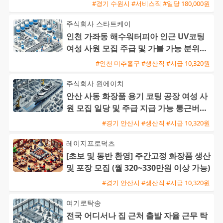
#경기 수원시 #서비스직 #일당 180,000원
주식회사 스타트케이
인천 가좌동 해수워터피아 인근 UV코팅
여성 사원 모집 주급 및 가불 가능 분위기
좋은 근무지
#인천 미추홀구 #생산직 #시급 10,320원
주식회사 원에이치
안산 사동 화장품 용기 코팅 공장 여성 사
원 모집 일당 및 주급 지급 가능 통근버스
운행
#경기 안산시 #생산직 #시급 10,320원
레이지프로덕츠
[초보 및 동반 환영] 주간고정 화장품 생산
및 포장 모집 (월 320~330만원 이상 가능)
#경기 안산시 #생산직 #시급 10,320원
여기로탁송
전국 어디서나 집 근처 출발 자율 근무 탁