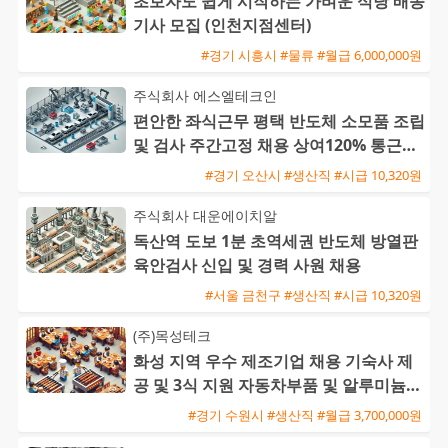
초보자도 쉽게 시작하는 가벼운 식당 배송
기사 모집 (인천지점센터)
#경기 시흥시 #물류 #월급 6,000,000원
주식회사 에스엘테크인
편안한 좌식근무 평택 반도체 소모품 조립
및 검사 주간고정 채용 상여120% 통근버
스 운행
#경기 오산시 #생산직 #시급 10,320원
주식회사 대운에이치알
독산역 도보 1분 초역세권 반도체 방열판
육안검사 신입 및 경력 사원 채용
#서울 금천구 #생산직 #시급 10,320원
(주)목성테크
화성 지역 우수 제조기업 채용 기숙사 제
공 및 3식 지원 자동차부품 및 알루미늄
생산직 모집
#경기 수원시 #생산직 #월급 3,700,000원