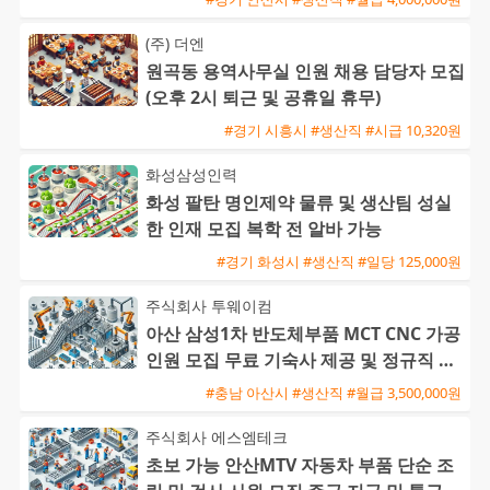
(주) 더엔
원곡동 용역사무실 인원 채용 담당자 모집
(오후 2시 퇴근 및 공휴일 휴무)
#경기 시흥시 #생산직 #시급 10,320원
화성삼성인력
화성 팔탄 명인제약 물류 및 생산팀 성실
한 인재 모집 복학 전 알바 가능
#경기 화성시 #생산직 #일당 125,000원
주식회사 투웨이컴
아산 삼성1차 반도체부품 MCT CNC 가공
인원 모집 무료 기숙사 제공 및 정규직 전
환 기회
#충남 아산시 #생산직 #월급 3,500,000원
주식회사 에스엠테크
초보 가능 안산MTV 자동차 부품 단순 조