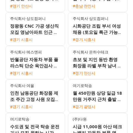
무자 환영
검사 및 생산직 채용 통근
#경기 안산시
#충남 천안시
버스 운행
주식회사 상도컴퍼니
주식회사 상도컴퍼니
정왕동 CNC 가공 생산직
시화공단 조립 부서 여성
모집 영남아파트 인근 길
채용 (토요일 특근 가능
산SST지식산업센터 주야
및 장기 근무 환영)
#경기 시흥시
#경기 시흥시
2교대
주식회사 에스엔피
주식회사 은하수테크
반월공단 자동차 부품 플
초보 및 지인 동반 환영
라스틱 단순 육안검사 및
화장품 라벨 부착 남녀 사
손조립 모집 통근지원 및
원 모집 근무요일 선택 가
#경기 시흥시
#경기 안산시
자차수당 제공
능
주식회사 여울
여기로탁송
인천 남동공단 화장품 제
월 450만원 상당 일급 18
조 주간 고정 사원 모집
만원 거주지 근처 출발 탁
일당 주급 월급 선택 가능
송 운전기사 모집 외국인
#경기 시흥시
#경기 광명시
및 초보 환영
여기로탁송
(주)다원
수도권 및 전국 탁송 운전
시급 11,000원 아산 테크
기사 모집 원하는 시간에
노밸리 자동차 부품 열처