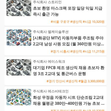
주식회사 스토리인
초보 환영 마스크팩 포장 일당 익일 지급
즉시 출근 가능
#서울 구로구 #생산직 #시급 10,320원
주식회사 엘케이솔루션
[시화공단 MTV] 자동차부품 주조팀 주야
2교대 남성 사원 모집 (월 360만원 이상
가능 / 삼시세끼 및
#경기 시흥시 #생산직 #시급 11,215원
주식회사 에이스워크
대기업 FPCB 제조 생산직 채용 초보자 환
영 3조 2교대 및 통근버스 운행
#경기 안산시 #생산직 #월급 3,300,000원
주식회사 에스비테크인
화성 우정읍 자동차 시트 단순조립 2교대
채용 월평균 380만~400만원 가능 초보 및
F비자 환영
#경기 안산시 #생산직 #시급 10,320원