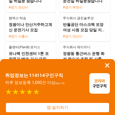
일 하실분 찾습니다
운전일 하실분찾습니다
#경기 안산시
#경기 부천시
엠엑스 탁송
주식회사 광진솔루션
정왕이나 안산거주하고계
반월공단 마스크팩 포장
신 운전기사 모집
여성 사원 모집 당일 지급
및 통근버스 운행
#경기 시흥시
#경기 안산시
플랜비(PlanB) 로지스
주식회사 에이치디
유나팩 인천센터 1톤 포
정왕동 통근버스 운행 화
장용기 배송 기사 모집 평
성 정수기 조립 및 사출
×
균 600만 이상
초보자 가능 채용
#경기 시흥시
#경기 시흥시
취업정보는 114114구인구직
주식회사 마티아스
주식회사 에이치비솔루션
오산 가나티엠 여성 장기
원창동 물류센터 주간 포
하루 정보등록 1,000건 이상
(평일기준)
근무자 모집 플라스틱 사
장 및 라벨 작업자 모집
★★★★★
상 및 검사 단순 작업 통
일급 최대 200000원
#경기 오산시
#인천 서구
근버스 운행
주식회사 에이치비솔루션
주식회사 승우솔루션
앱 설치하기
초보 환영 의류 및 신발
아산 음봉 초보 환영 상여