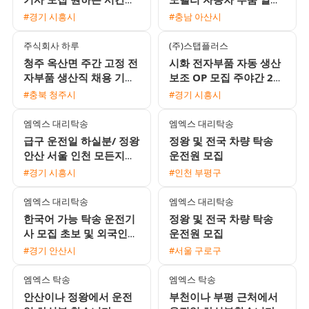
자유롭게 근무하고 일급
리 채용 / 초보 동반 가능
#경기 시흥시
#충남 아산시
18만원 수령
및 기숙사 제공
주식회사 하루
(주)스탭플러스
청주 옥산면 주간 고정 전
시화 전자부품 자동 생산
자부품 생산직 채용 기숙
보조 OP 모집 주야간 2주
사 및 삼식 제공 초보자
교대 통근버스 운행
#충북 청주시
#경기 시흥시
환영
엠엑스 대리탁송
엠엑스 대리탁송
급구 운전일 하실분/ 정왕
정왕 및 전국 차량 탁송
안산 서울 인천 모든지역
운전원 모집
가능
#경기 시흥시
#인천 부평구
엠엑스 대리탁송
엠엑스 대리탁송
한국어 가능 탁송 운전기
정왕 및 전국 차량 탁송
사 모집 초보 및 외국인
운전원 모집
환영
#경기 안산시
#서울 구로구
엠엑스 탁송
엠엑스 탁송
안산이나 정왕에서 운전
부천이나 부평 근처에서