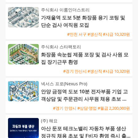
주식회사 이룸인더스트리
가재울역 도보 5분 화장품 용기 코팅 및
단순 검사 여직원 모집
#인천 서구 #생산직 #시급 10,320원
주식회사 스타팩토리
화장품 속눈썹 제품 포장 및 검사 사원 모
집 장기근무 환영
#경기 안산시 #생산직 #시급 10,320원
넥서스 프로(Nexus Pro)
안양 금정역 도보 10분 전자부품 기업 고
객상담 및 주문관리 사무원 채용 초보 가
능
#경기 안양시 #상담·영업 #월급 2,200,000원
(주) 해요
아산 둔포 테크노밸리 자동차 부품 생산
정규직 채용 초보 및 F비자 환영 즉시 출