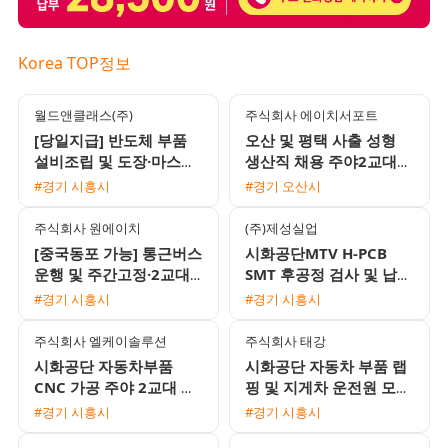
Korea TOP정보
월드앤클래스(주)
주식회사 에이치서포트
[당일지급] 반도체 부품
오산 및 평택 사출 성형
설비조립 및 도장·마스킹
생산직 채용 주야2교대
사원 모집 (초보 가능)
통근버스 운행
#경기 시흥시
#경기 오산시
주식회사 원에이치
(주)제성실업
[중국동포 가능] 통근버스
시화공단MTV H-PCB
운행 및 주간고정·2교대
SMT 후공정 검사 및 납땜
맞춤 일자리 채용
여성 사원 모집 (주간고
#경기 시흥시
#경기 시흥시
정/주급지급)
주식회사 엘케이솔루션
주식회사 태강
시화공단 자동차부품
시화공단 자동차 부품 랩
CNC 가공 주야 2교대 남
핑 및 지게차 운전원 모집
성 모집 주5일 월 350만
(월 300만원 이상 / 통근
#경기 시흥시
#경기 시흥시
원 이상
버스 운행)