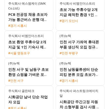
주식회사 에스엠케이 (SMK
주식회사 비엠인더스트리
Co.Ltd.)
초보 가능 주휴수당 2개
PCB 전공정 채용 초보자
지급 쾌적한 환경 1인 기
가능 통근버스 운행 대기
숙사 제공 안성 및 음성대
#경기 오산시
업 1차 협력사
소 생산포장 인재 채용
#경기 시흥시
주식회사 비엠인더스트리
(주)뉴텍
초보 환영 주휴수당 2개
인천 서구 가좌역 휴대폰
지급 및 1인 기숙사 제공
부품 생산직 모집 정규직
안성 음성대소 생산직 채
전환 가능 및 주급 지급
#서울 영등포구
#인천 부평구
용
(주)뉴텍
(주)뉴텍
인천 서구 및 남동구 초보
인천 남동물류센터 단순
환영 쇼핑몰 가벼운 포장
피킹 분류 모집 초보가능
및 라벨 부착 단순 업무
익일지급 프로모션 진행
#인천 서구
#경기 시흥시
당일지급 가능
주식회사 골든테크
주식회사 퍼스트링크에이치
알
시화공단 남녀 단순 작업
시화공단 주간고정 자동
자 모집
차 소형부품 검사 사원 모
#경기 시흥시