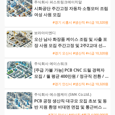
주식회사 퍼스트링크에이치알
시화공단 주간고정 자동차 소형모터 조립
여성 사원 모집
#경기 시흥시 #생산직 #시급 10,320원
보라아이엔디
오산 남사 화장품 케이스 조립 및 사출 포
장 사원 모집 주간고정 및 2주2교대 선택
가능 통근버스 및 기숙사
#경기 오산시 #생산직 #시급 10,320원
주식회사 에이스워크
[주급 가불 가능] PCB CNC 드릴 경력자
모집 / 월 평균 400만원 / 정규직 전환 / 통
근버스 운행
#경기 안산시 #생산직 #시급 10,320원
주식회사 에스엠케이 (SMK Co.Ltd.)
PCB 공정 생산직 대규모 모집 초보 및 동
반 지원 환영 비대면 면접 및 통근버스 운
행
#경기 안산시 #생산직 #월급 4,000,000원