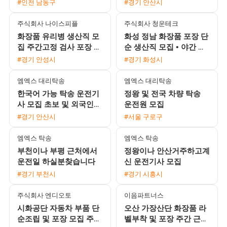
#인천 남동구
#경기 안산시
12,500원)
주식회사 나이스피플
주식회사 청운테크
화장품 유리병 생산직 모
화성 정남 화장품 포장 단
집 주간고정 검사 포장 선
순 생산직 모집 • 야간 월
별 유류비 지원 및 동반
350만원 이상 • 상여 100
#경기 안성시
#경기 화성시
가능
만원 및 정착지원금 40
엠엑스 대리탁송
엠엑스 대리탁송
한국어 가능 탁송 운전기
정왕 및 전국 차량 탁송
사 모집 초보 및 외국인
운전원 모집
환영
#경기 안산시
#서울 구로구
엠엑스 탁송
엠엑스 탁송
부천이나 부평 근처에서
정왕이나 안산거주하고계
운전일 하실분찾습니다
신 운전기사 모집
#경기 부천시
#경기 시흥시
주식회사 엔디오토
이음파트너스
시화공단 자동차 부품 단
오산 가장산단 화장품 라
순조립 및 포장 모집 주간
벨부착 및 포장 주간 근무