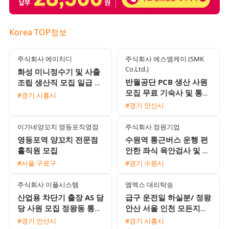
Korea TOP정보
주식회사 에이치디
주식회사 에스엠케이 (SMK
Co.Ltd.)
화성 미니정수기 및 사출
반월공단 PCB 생산 사원
조립 생산직 모집 일급 주
모집 무료 기숙사 및 통근
급 익일지급 통근버스 운
#경기 시흥시
버스 운행 3조2교대
행 초보 가능
#경기 안산시
이가네양꼬치 영등포직영점
주식회사 정원기업
영등포역 양꼬치 전문점
수원역 통근버스 운행 편
홀직원 모집
안한 좌식 육안검사 및 포
장 사원 모집 월 350만원
#서울 구로구
#경기 수원시
이상 가능
주식회사 이플시스템
엠엑스 대리탁송
산업용 차단기 출장 AS 담
급구 운전일 하실분/ 정왕
당 사원 모집 정왕동 통근
안산 서울 인천 모든지역
버스 운행 및 다양한 정산
가능
#경기 안산시
#경기 시흥시