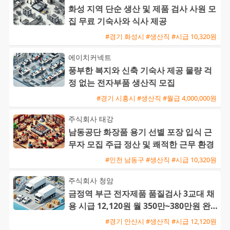
화성 지역 단순 생산 및 제품 검사 사원 모
집 무료 기숙사와 식사 제공
#경기 화성시 #생산직 #시급 10,320원
에이치커넥트
풍부한 복지와 신축 기숙사 제공 물량 걱
정 없는 전자부품 생산직 모집
#경기 시흥시 #생산직 #월급 4,000,000원
주식회사 태강
남동공단 화장품 용기 선별 포장 입식 근
무자 모집 주급 정산 및 쾌적한 근무 환경
#인천 남동구 #생산직 #시급 10,320원
주식회사 청암
금정역 부근 전자제품 품질검사 3교대 채
용 시급 12,120원 월 350만~380만원 완
전 좌식 근무
#경기 안산시 #생산직 #시급 12,120원