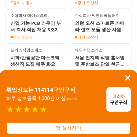
고정 주야교대 선택 가능
자 모집 (상여금 50% 및
#경기 시흥시
#경기 오산시
통근버스 운행)
주식회사 에이스워크
주식회사 씨앤테크놀러지
신입 가능 PCB 라우터 부
의왕 오산 스마트폰 카메
서 회사 직접 채용 3조2교
라 렌즈 모듈 생산 사원
대 모집
모집 주야2교대 및 주간
#경기 안산시
#경기 오산시
고정 선택 가능
포커스직업소개소
태영직업소개소
시화/반월공단 마스크팩
서울 전지역 식당 홀서빙
생산직 모집 매주 화요일
및 주방보조 당일 현금 지
주급 지급 및 통근버스 운
급 채용
#경기 시흥시
#서울 금천구
×
행
주식회사 엠에치솔루션
현진공업 주식회사
취업정보는 114114구인구직
통근버스 운행 및 우수한
시화공단 정왕동 아웃소
복지, 자동차부품 회사 쇼
싱 파견사무실 관리자 채
하루 정보등록 1,000건 이상
(평일기준)
트팀 주야교대 남성 사원
용 (경력자 우대)
#경기 시흥시
#경기 안산시
★★★★★
급구
주식회사 용진산업
주식회사 용진산업
화성 정남면 자동차부품
화성 정남 쾌적한 환경의
앱 설치하기
CNC MCT 생산직 채용
자동차부품 CNC MCT 생