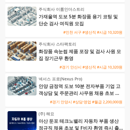
주식회사 이룸인더스트리
가재울역 도보 5분 화장품 용기 코팅 및
단순 검사 여직원 모집
#인천 서구 #생산직 #시급 10,320원
주식회사 스타팩토리
화장품 속눈썹 제품 포장 및 검사 사원 모
집 장기근무 환영
#경기 안산시 #생산직 #시급 10,320원
넥서스 프로(Nexus Pro)
안양 금정역 도보 10분 전자부품 기업 고
객상담 및 주문관리 사무원 채용 초보 가
능
#경기 안양시 #상담·영업 #월급 2,200,000원
(주) 해요
아산 둔포 테크노밸리 자동차 부품 생산
정규직 채용 초보 및 F비자 환영 즉시 출