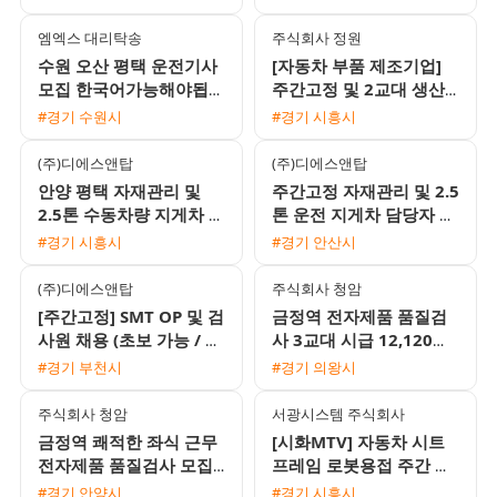
엠엑스 대리탁송
주식회사 정원
수원 오산 평택 운전기사
[자동차 부품 제조기업]
모집 한국어가능해야됩니
주간고정 및 2교대 생산·
다
물류·검사 사원 모집 (초
#경기 수원시
#경기 시흥시
보 가능)
(주)디에스앤탑
(주)디에스앤탑
안양 평택 자재관리 및
주간고정 자재관리 및 2.5
2.5톤 수동차량 지게차 운
톤 운전 지게차 담당자 모
전 주간고정 채용
집
#경기 시흥시
#경기 안산시
(주)디에스앤탑
주식회사 청암
[주간고정] SMT OP 및 검
금정역 전자제품 품질검
사원 채용 (초보 가능 / 동
사 3교대 시급 12,120원
반 지원 환영 / 식사 지원)
월 350만원에서 380만원
#경기 부천시
#경기 의왕시
좌식근무
주식회사 청암
서광시스템 주식회사
금정역 쾌적한 좌식 근무
[시화MTV] 자동차 시트
전자제품 품질검사 모집
프레임 로봇용접 주간 고
시급 12120원 월 350만
정 사원 모집 (주급 가능/
#경기 안양시
#경기 시흥시