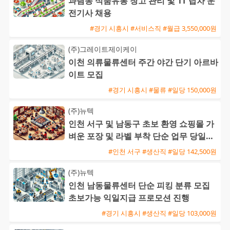
과림동 식품유통 창고 관리 및 1T 탑차 운
전기사 채용
#경기 시흥시 #서비스직 #월급 3,550,000원
(주)그레이트제이케이
이천 의류물류센터 주간 야간 단기 아르바
이트 모집
#경기 시흥시 #물류 #일당 150,000원
(주)뉴텍
인천 서구 및 남동구 초보 환영 쇼핑몰 가
벼운 포장 및 라벨 부착 단순 업무 당일지
급 가능
#인천 서구 #생산직 #일당 142,500원
(주)뉴텍
인천 남동물류센터 단순 피킹 분류 모집
초보가능 익일지급 프로모션 진행
#경기 시흥시 #생산직 #일당 103,000원