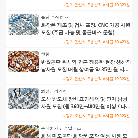
#경기 안산시 #생산직 #시급 10,320원
솔담 주식회사
화장품 제조 및 검사 포장, CNC 가공 사원
모집 (주급 가능 및 통근버스 운행)
#경기 안산시 #생산직 #시급 10,420원
현창
반월공단 원시역 인근 깨끗한 현장 생산직
남사원 모집 매월 상여금 약 35만 원 지급
및 삼시세끼 제공
#경기 안산시 #생산직 #시급 10,320원
화성삼성인력
오산 반도체 장비 표면세척 및 연마 남성
사원 모집 (월 360만~400만원 이상 / 다양
한 수당 혜택)
#경기 오산시 #생산직 #시급 10,320원
주식회사 진성엘에스
화성 마도공단 화장품 포장 여성 사원 모