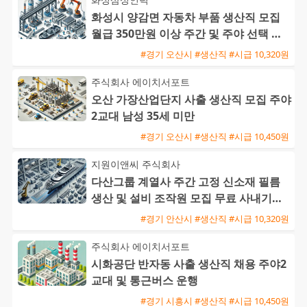
화성시 양감면 자동차 부품 생산직 모집
월급 350만원 이상 주간 및 주야 선택 가
능 초보 및 외국인 환영
#경기 오산시 #생산직 #시급 10,320원
주식회사 에이치서포트
오산 가장산업단지 사출 생산직 모집 주야
2교대 남성 35세 미만
#경기 오산시 #생산직 #시급 10,450원
지원이앤씨 주식회사
다산그룹 계열사 주간 고정 신소재 필름
생산 및 설비 조작원 모집 무료 사내기숙
사 제공
#경기 안산시 #생산직 #시급 10,320원
주식회사 에이치서포트
시화공단 반자동 사출 생산직 채용 주야2
교대 및 통근버스 운행
#경기 시흥시 #생산직 #시급 10,450원