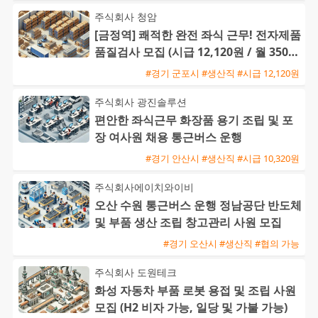
주식회사 청암
[금정역] 쾌적한 완전 좌식 근무! 전자제품
품질검사 모집 (시급 12,120원 / 월 350만
~380만원)
#경기 군포시 #생산직 #시급 12,120원
주식회사 광진솔루션
편안한 좌식근무 화장품 용기 조립 및 포
장 여사원 채용 통근버스 운행
#경기 안산시 #생산직 #시급 10,320원
주식회사에이치와이비
오산 수원 통근버스 운행 정남공단 반도체
및 부품 생산 조립 창고관리 사원 모집
#경기 오산시 #생산직 #협의 가능
주식회사 도원테크
화성 자동차 부품 로봇 용접 및 조립 사원
모집 (H2 비자 가능, 일당 및 가불 가능)