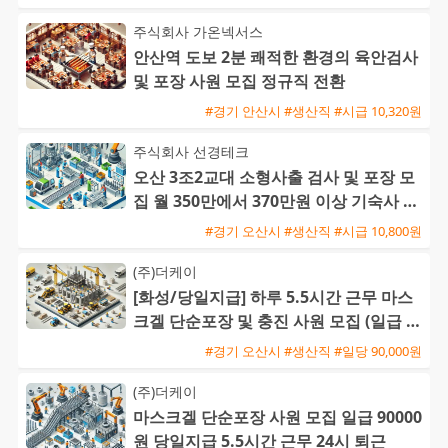
주식회사 가온넥서스
안산역 도보 2분 쾌적한 환경의 육안검사
및 포장 사원 모집 정규직 전환
#경기 안산시 #생산직 #시급 10,320원
주식회사 선경테크
오산 3조2교대 소형사출 검사 및 포장 모
집 월 350만에서 370만원 이상 기숙사 지
원 및 통근버스 운행
#경기 오산시 #생산직 #시급 10,800원
(주)더케이
[화성/당일지급] 하루 5.5시간 근무 마스
크겔 단순포장 및 충진 사원 모집 (일급 9
0,000원)
#경기 오산시 #생산직 #일당 90,000원
(주)더케이
마스크겔 단순포장 사원 모집 일급 90000
원 당일지급 5.5시간 근무 24시 퇴근