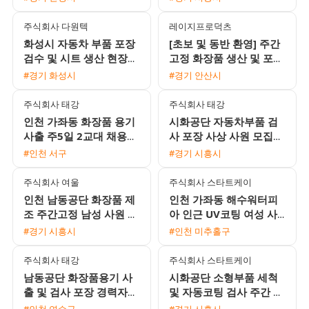
원에서 380만원 가능
통근버스 운행)
주식회사 다원텍
레이지프로덕츠
화성시 자동차 부품 포장
[초보 및 동반 환영] 주간
검수 및 시트 생산 현장
고정 화장품 생산 및 포장
사원 채용
모집 (월 320~330만원
#경기 화성시
#경기 안산시
이상 가능)
주식회사 태강
주식회사 태강
인천 가좌동 화장품 용기
시화공단 자동차부품 검
사출 주5일 2교대 채용
사 포장 사상 사원 모집
(에어컨 완비 / 정직원 전
주간 단기 가능 통근버스
#인천 서구
#경기 시흥시
환 가능 / 주급 가능)
운행
주식회사 여울
주식회사 스타트케이
인천 남동공단 화장품 제
인천 가좌동 해수워터피
조 주간고정 남성 사원 모
아 인근 UV코팅 여성 사
집 시급 15000원 일당 익
원 모집 주급 및 가불 가
#경기 시흥시
#인천 미추홀구
일지급
능 분위기 좋은 근무지
주식회사 태강
주식회사 스타트케이
남동공단 화장품용기 사
시화공단 소형부품 세척
출 및 검사 포장 경력자
및 자동코팅 검사 주간 사
채용 알찬 수당과 유급휴
원 모집
#인천 연수구
#경기 시흥시