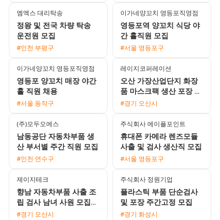
방식 지원
엠엑스 대리탁송
이가네양꼬치 영등포직영점
정왕 및 전국 차량 탁송
영등포역 양꼬치 식당 야
운전원 모집
간 홀직원 모집
#인천 부평구
#서울 영등포구
이가네양꼬치 영등포직영점
레이지코퍼레이션
영등포 양꼬치 매장 야간
오산 가장산업단지 화장
홀 직원 채용
품 마스크팩 생산 포장 주
간 직원 채용
#서울 동작구
#경기 오산시
(주)모두오에스
주식회사 에이플포인트
남동공단 자동차부품 생
휴대폰 카메라 렌즈모듈
산 부서별 주간 직원 모집
사출 및 검사 생산직 모집
#인천 연수구
#서울 영등포구
제이지테크
주식회사 정원기업
향남 자동차부품 사출 조
플라스틱 부품 단순검사
립 검사 남녀 사원 모집
및 포장 주간고정 모집
월 450만원 이상 가능 쾌
#경기 오산시
#경기 화성시