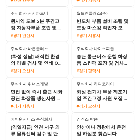
가 제공
주식회사 서시파트너
월드앤클래스(주)
원시역 도보 5분 주간고
반도체 부품 설비 조립 및
정 자동차부품 조립 및 포
도장 마스킹 작업자 모집
장 장기 근무자 모집
초보 가능
#경기 안산시
#경기 시흥시
주식회사 바른플러스
주식회사 나이스피플
[화성 정남] 쾌적한 환경
송탄 통근버스 운행 화장
의 라벨 검사 및 인쇄 OP
품 스킨팩 포장 및 검사
모집 (통근버스 운행)
사원 모집 일급 166875
#경기 오산시
#경기 평택시
원 익일지급 중석식제공
주식회사 위너스개발
주식회사 하디코리아
면접 없이 즉시 출근 시화
화성 전기차 부품 제조기
공단 화장품 생산사원 모
업 주간고정 사원 모집 초
집 매주 화요일 주급 지급
보 및 교포 가능
#경기 시흥시
#경기 오산시
주5일 주간근무
에이원서비스 주식회사
엠엑스 탁송
[익일지급] 인천 서구 의
안산이나 정왕에서 운전
류 물류센터 검수 및 단순
일 하실분 찾습니다
포장 사원 모집 (시급