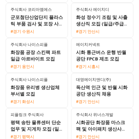
적한 환경 기숙사 제공
주식회사 코리아엠에스
주식회사 에이치디
군포첨단산업단지 플라스
화성 정수기 조립 및 사출
틱 부품 검사 및 포장 사
생산직 모집 (일급/주급/
원 모집 주급 정산 가능
월급 선택 가능)
#경기 수원시
#경기 안산시
주식회사 나이스피플
에이치커넥트
화장품 공장 스킨팩 파트
시화 통근버스 운행 반월
일급 아르바이트 모집
공단 FPCB 제조 모집
#경기 용인시
#경기 시흥시
주식회사 나이스피플
대영에이치앤디(주)
화장품 유리병 생산업체
독산역 인근 및 반월 시화
부서별 모집
공단 생산직 채용
#경기 화성시
#경기 안산시
피플링크 주식회사
주식회사 위너스개발
평택 송탄 물류센터 단순
시화공단 화장품 마스크
업무 및 지게차 모집 (일
팩 및 아이패치 생산사원
급/알바 가능)
모집 (주급 가능)
#경기 평택시
#경기 안산시