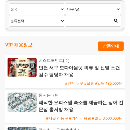
VIP 채용정보
상품안내
베스트모먼트(주)
인천 서구 모다아울렛 의류 및 신발 스캔
검수 담당자 채용
#인천 서구 #물류 #일당 135,000원
둥지동태탕
쾌적한 오피스텔 숙소를 제공하는 장어 전
문점 홀서빙 채용
#서울 강동구 #외식·식음료 #월급 3,600,000원
주식회사 글로벌에이스