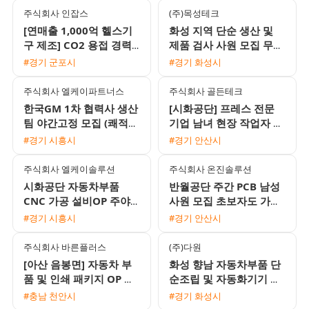
주식회사 인잡스
(주)목성테크
[연매출 1,000억 헬스기
화성 지역 단순 생산 및
구 제조] CO2 용접 경력
제품 검사 사원 모집 무료
기사 모집 (일 16만원 / 장
기숙사와 식사 제공
#경기 군포시
#경기 화성시
기 고정)
주식회사 엘케이파트너스
주식회사 골든테크
한국GM 1차 협력사 생산
[시화공단] 프레스 전문
팀 야간고정 모집 (쾌적한
기업 남녀 현장 작업자 모
환경/통근버스 운행)
집 (초보 가능)
#경기 시흥시
#경기 안산시
주식회사 엘케이솔루션
주식회사 온진솔루션
시화공단 자동차부품
반월공단 주간 PCB 남성
CNC 가공 설비OP 주야2
사원 모집 초보자도 가능
교대 모집 (매년 시급 인
한 쉬운 단순 작업
#경기 시흥시
#경기 안산시
상 및 정규직 전환 가능)
주식회사 바른플러스
(주)다원
[아산 음봉면] 자동차 부
화성 향남 자동차부품 단
품 및 인쇄 패키지 OP 검
순조립 및 자동화기기 조
사 포장 사원 모집
작원 모집 주간고정 유류
#충남 천안시
#경기 화성시
비지원