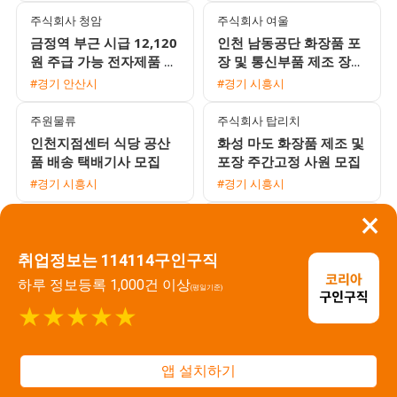
주식회사 청암
주식회사 여울
금정역 부근 시급 12,120
인천 남동공단 화장품 포
원 주급 가능 전자제품 품
장 및 통신부품 제조 장기
질검사 3교대 모집 쾌적
근로자 모집 (주간고정 /
#경기 안산시
#경기 시흥시
한 완전 좌식근무
일수급 선택 가능)
주원물류
주식회사 탑리치
인천지점센터 식당 공산
화성 마도 화장품 제조 및
품 배송 택배기사 모집
포장 주간고정 사원 모집
#경기 시흥시
#경기 시흥시
×
주식회사 나이스피플
여기로탁송
화장품 공장 스킨팩 파트
전국 어디서나 자유롭게
취업정보는 114114구인구직
아르바이트 모집 주간 야
일하는 탁송 운전기사 모
간 선택
집 / 월 450만원 수준 / 초
#경기 용인시
#인천 부평구
하루 정보등록 1,000건 이상
(평일기준)
보 및 외국인 환영
★★★★★
(주) 라인앤피플
주식회사 에이스워크
남동인더스파크역 도보 7
대기업 FPCB 제조 생산직
분 슬라이딩레일 단순 생
채용 초보자 환영 3조 2교
앱 설치하기
산직 남녀 모집 냉난방 완
대 및 통근버스 운행
#인천 남동구
#경기 안산시