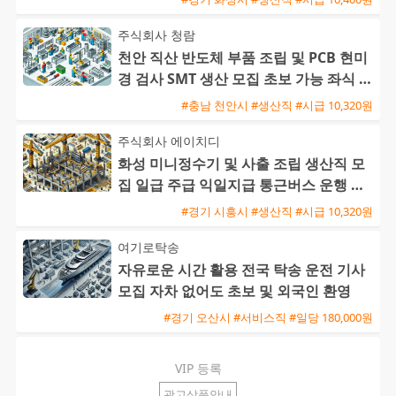
주식회사 청람
천안 직산 반도체 부품 조립 및 PCB 현미
경 검사 SMT 생산 모집 초보 가능 좌식 근
무
#충남 천안시 #생산직 #시급 10,320원
주식회사 에이치디
화성 미니정수기 및 사출 조립 생산직 모
집 일급 주급 익일지급 통근버스 운행 초
보 가능
#경기 시흥시 #생산직 #시급 10,320원
여기로탁송
자유로운 시간 활용 전국 탁송 운전 기사
모집 자차 없어도 초보 및 외국인 환영
#경기 오산시 #서비스직 #일당 180,000원
VIP 등록
광고상품안내