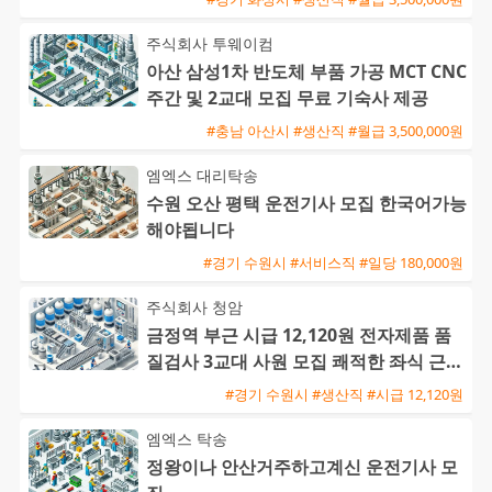
주식회사 투웨이컴
아산 삼성1차 반도체 부품 가공 MCT CNC
주간 및 2교대 모집 무료 기숙사 제공
#충남 아산시 #생산직 #월급 3,500,000원
엠엑스 대리탁송
수원 오산 평택 운전기사 모집 한국어가능
해야됩니다
#경기 수원시 #서비스직 #일당 180,000원
주식회사 청암
금정역 부근 시급 12,120원 전자제품 품
질검사 3교대 사원 모집 쾌적한 좌식 근무
와 높은 정착률
#경기 수원시 #생산직 #시급 12,120원
엠엑스 탁송
정왕이나 안산거주하고계신 운전기사 모