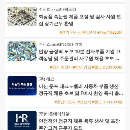
주식회사 스타팩토리
화장품 속눈썹 제품 포장 및 검사 사원 모
집 장기근무 환영
#경기 안산시 #생산직 #시급 10,320원
넥서스 프로(Nexus Pro)
안양 금정역 도보 10분 전자부품 기업 고
객상담 및 주문관리 사무원 채용 초보 가
능
#경기 안양시 #상담·영업 #월급 2,200,000원
(주) 해요
아산 둔포 테크노밸리 자동차 부품 생산
정규직 채용 초보 및 F비자 환영 즉시 출
근 가능
#충남 아산시 #생산직 #월급 3,300,000원
(주)바른에이치알
안정적인 정규직 채용 육류 생산 및 포장
주간고정 근무자 모집