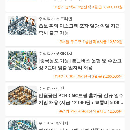
#경기 평택시 #생산직 #월급 3,300,000원
주식회사 스토리인
초보 환영 마스크팩 포장 일당 익일 지급
즉시 출근 가능
#서울 구로구 #생산직 #시급 10,320원
주식회사 원에이치
[중국동포 가능] 통근버스 운행 및 주간고
정·2교대 맞춤 일자리 채용
#경기 시흥시 #생산직 #월급 3,200,000원
주식회사 이진
반월공단 PCB CNC드릴 홀가공 신규 입주
기업 채용 (시급 12,000원 / 교통비 5,000
원 / 정규직
#경기 안산시 #생산직 #시급 12,000원
주식회사 탑리치