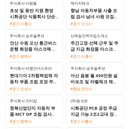
주식회사 사람들
제이지테크
초보 및 동반 지원 환영
향남 자동차부품 사출 조
시화공단 식품회사 단순
립 검사 남녀 사원 모집
생산 포장 당일 지급 가능
월 450만원 이상 가능 쾌
#경기 시흥시
#경기 오산시
남여 사원 모집
적한 환경 기숙사 제공
주식회사 승우솔루션
신매일인력직업소개소
안산 수원 오산 통근버스
주간고정 선택 근무 및 주
운행 화장품 마스크팩 포
급 지급 화장품 마스크팩
장 및 검사 모집 (주간
제조 포장 여성 사원 모집
#경기 평택시
#경기 시흥시
330만원 / 야간 390만원)
주식회사 비엠인더스트리
주식회사 승우솔루션
현대기아 2차협력업체 자
아산 음봉 월 450만원 설
동차 부품 조립 포장 주간
비보조 및 라벨체크 채용
고정 사원 모집
상여금 150퍼센트 초보
#경기 안성시
#충남 천안시
가능
주식회사 인터잡
(주)링크온
청북산업단지 자동차 부
시화공단 PCB 공정 주급
품 MCT OP 조립 검사원
지급 가능 2조2교대 정규
모집 초보가능 통근버스
직 전환 채용
#경기 평택시
#경기 시흥시
및 기숙사 완비