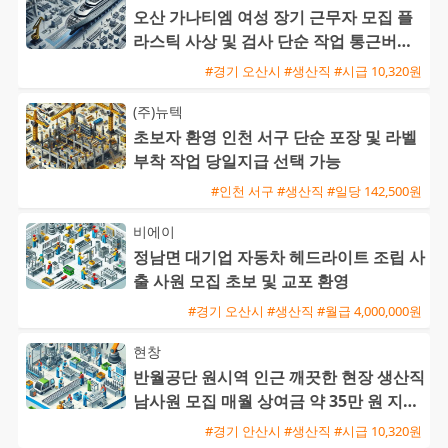
오산 가나티엠 여성 장기 근무자 모집 플
라스틱 사상 및 검사 단순 작업 통근버스
운행
#경기 오산시 #생산직 #시급 10,320원
(주)뉴텍
초보자 환영 인천 서구 단순 포장 및 라벨
부착 작업 당일지급 선택 가능
#인천 서구 #생산직 #일당 142,500원
비에이
정남면 대기업 자동차 헤드라이트 조립 사
출 사원 모집 초보 및 교포 환영
#경기 오산시 #생산직 #월급 4,000,000원
현창
반월공단 원시역 인근 깨끗한 현장 생산직
남사원 모집 매월 상여금 약 35만 원 지급
및 삼시세끼 제공
#경기 안산시 #생산직 #시급 10,320원