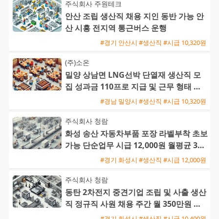
주식회사 주원테크
안산 조립 생산직 채용 지인 동반 가능 안
산 시흥 전지역 통근버스 운행
#경기 안산시 #생산직 #시급 10,320원
(주)소온
밀양 상남면 LNG선박 단열재 생산직 모
집 성과금 110프로 지급 및 근무 형태 선
택 가능
#경남 밀양시 #생산직 #시급 10,320원
주식회사 청람
화성 송산 자동차부품 포장 라벨부착 초보
가능 단순업무 시급 12,000원 월평균 300
이상
#경기 화성시 #생산직 #시급 12,000원
주식회사 청람
동탄 2차전지 중견기업 조립 및 사출 생산
직 정규직 사원 채용 주간 월 350만원 및
교대 월 370만원
#경기 화성시 #생산직 #시급 10,400원