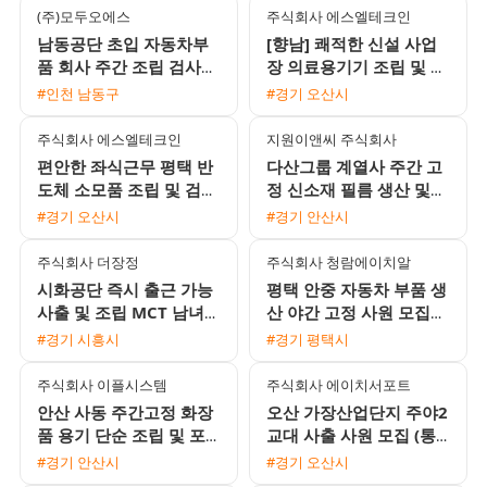
(주)모두오에스
주식회사 에스엘테크인
남동공단 초입 자동차부
[향남] 쾌적한 신설 사업
품 회사 주간 조립 검사
장 의료용기기 조립 및 검
도장 채용
사 사원 모집 (만근 상여
#인천 남동구
#경기 오산시
금 100% / 통근버스 운
행)
주식회사 에스엘테크인
지원이앤씨 주식회사
편안한 좌식근무 평택 반
다산그룹 계열사 주간 고
도체 소모품 조립 및 검사
정 신소재 필름 생산 및
주간고정 채용 상여120%
설비 조작원 모집 무료 사
#경기 오산시
#경기 안산시
통근버스 운행
내기숙사 제공
주식회사 더장정
주식회사 청람에이치알
시화공단 즉시 출근 가능
평택 안중 자동차 부품 생
사출 및 조립 MCT 남녀
산 야간 고정 사원 모집
생산직 채용
월 400만원 이상 가능
#경기 시흥시
#경기 평택시
주식회사 이플시스템
주식회사 에이치서포트
안산 사동 주간고정 화장
오산 가장산업단지 주야2
품 용기 단순 조립 및 포
교대 사출 사원 모집 (통
장 사원 모집 일급 주급
근버스 운행 및 제수당 지
#경기 안산시
#경기 오산시
선택 가능
급)