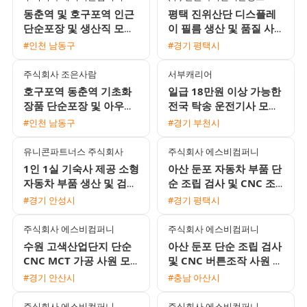
동춘역 및 호구포역 인근
평택 진위산단 디스플레
단순포장 및 생산직 모집
이 필름 생산 및 품질 사
무료셔틀 운행과 각종 수
원 모집 초보 가능 및 다
#인천 남동구
#경기 평택시
당 지급
양한 수당 혜택
주식회사 조은사람
서부캐리어
호구포역 동춘역 기초화
일급 18만원 이상 가능한
장품 단순포장 및 아우터
전국 탁송 운전기사 모집
업무 초보자 환영 무료 셔
합니다 (초보 및 외국인
#인천 남동구
#경기 부천시
틀 운행 익일지급 가능
환영)
유니콘파트너스 주식회사
주식회사 에스비컴퍼니
1인 1실 기숙사 제공 소형
아산 둔포 자동차 부품 단
자동차 부품 생산 및 검사
순 조립 검사 및 CNC 조
사원 모집
작원 모집 주간고정 및 2
#경기 안성시
#경기 평택시
교대 선택 가능 F비자 지
원 가
주식회사 에스비컴퍼니
주식회사 에스비컴퍼니
수원 고색산업단지 단순
아산 둔포 단순 조립 검사
CNC MCT 가공 사원 모
및 CNC 버튼조작 사원 모
집 초보자 가능 2교대 근
집 통근버스 운행 정착수
#경기 안산시
#충남 아산시
무
당 지급 교포가능
주식회사 에스비컴퍼니
주식회사 에스비컴퍼니