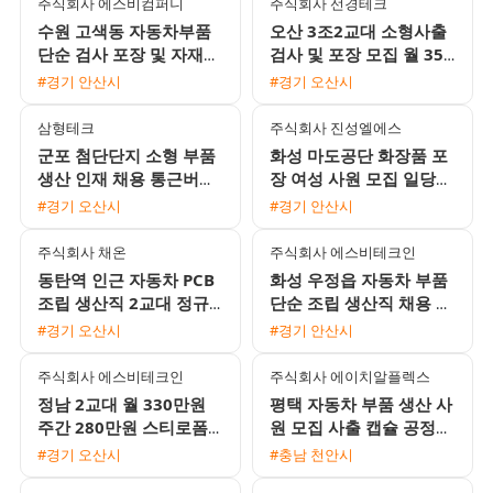
주식회사 에스비컴퍼니
주식회사 선경테크
수원 고색동 자동차부품
오산 3조2교대 소형사출
단순 검사 포장 및 자재관
검사 및 포장 모집 월 350
리 채용 주간고정 2교대
만에서 370만원 이상 기
#경기 안산시
#경기 오산시
선택 가능
숙사 지원 및 통근버스 운
행
삼형테크
주식회사 진성엘에스
군포 첨단단지 소형 부품
화성 마도공단 화장품 포
생산 인재 채용 통근버스
장 여성 사원 모집 일당
운행 및 주급 가능
주급 월급 선택 가능 통근
#경기 오산시
#경기 안산시
버스 운행
주식회사 채온
주식회사 에스비테크인
동탄역 인근 자동차 PCB
화성 우정읍 자동차 부품
조립 생산직 2교대 정규
단순 조립 생산직 채용 초
직 전환 및 통근버스 운행
보 및 F비자 가능 2교대
#경기 오산시
#경기 안산시
근무
주식회사 에스비테크인
주식회사 에이치알플렉스
정남 2교대 월 330만원
평택 자동차 부품 생산 사
주간 280만원 스티로폼
원 모집 사출 캡슐 공정
박스 생산 포장 사원 모집
기숙사 제공 주급 가능
#경기 오산시
#충남 천안시