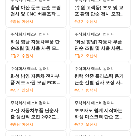
충남 아산 둔포 단순 조립
[수원 고색동] 초보 및 교
검사 및 CNC 버튼조작 모
포 환영 단순 검사 포장
집 (주간고정 및 2교대 선
및 가공 사원 모집 (주급
#충남 아산시
#경기 수원시
택가능 / 초보 및 교포 가
가불 가능)
능
주식회사 에스비컴퍼니
주식회사 에스비컴퍼니
화성 향남 자동차부품 단
[화성 향남] 자동차 부품
순조립 및 사출 사원 모집
단순 조립 및 사출 사원
주간고정 2교대 선택
모집 (주간고정 및 2교대
#경기 수원시
#경기 오산시
선택 가능 / 초보 및 교포
주식회사 에스비컴퍼니
주식회사 에스비컴퍼니
화성 남양 자동차 전자부
평택 안중 플라스틱 용기
품 제조 사원 모집 PCB 조
단순 선별 검사 포장 사원
립 검사 및 SMT OP 유류
모집 초보자 및 교포 환영
#경기 안산시
#경기 평택시
비 지원 교포 환영
즉시 출근 가능
주식회사 에스비컴퍼니
주식회사 에스비컴퍼니
아산 자동차부품 단순사
초보자도 쉽게 시작하는
출 생산직 모집 2주2교대
화성 마스크팩 단순 포장
월350만에서400만원이
및 검수 사원 모집 주간
#충남 아산시
#경기 오산시
상 F비자교포가능 즉시출
야간 선택 가능
근환영