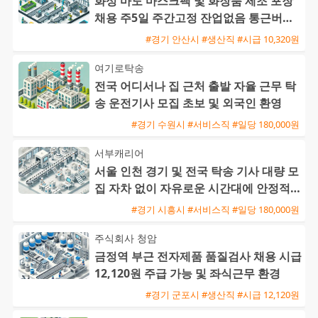
화성 마도 마스크팩 및 화장품 제조 포장
채용 주5일 주간고정 잔업없음 통근버스
운행
#경기 안산시 #생산직 #시급 10,320원
여기로탁송
전국 어디서나 집 근처 출발 자율 근무 탁
송 운전기사 모집 초보 및 외국인 환영
#경기 수원시 #서비스직 #일당 180,000원
서부캐리어
서울 인천 경기 및 전국 탁송 기사 대량 모
집 자차 없이 자유로운 시간대에 안정적인
운송 업무 가능
#경기 시흥시 #서비스직 #일당 180,000원
주식회사 청암
금정역 부근 전자제품 품질검사 채용 시급
12,120원 주급 가능 및 좌식근무 환경
#경기 군포시 #생산직 #시급 12,120원