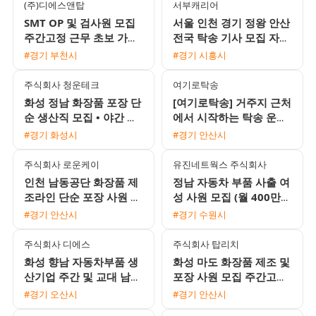
(주)디에스앤탑
서부캐리어
SMT OP 및 검사원 모집
서울 인천 경기 정왕 안산
주간고정 근무 초보 가능
전국 탁송 기사 모집 자차
및 식대 혜택 제공
없이 초보 가능
#경기 부천시
#경기 시흥시
주식회사 청운테크
여기로탁송
화성 정남 화장품 포장 단
[여기로탁송] 거주지 근처
순 생산직 모집 • 야간 월
에서 시작하는 탁송 운전
350만원 이상 • 상여 100
기사 모집 (일급 18만원 /
#경기 화성시
#경기 안산시
만원 및 정착지원금 40
초보 및 외국인 가능)
주식회사 로운케이
유진네트웍스 주식회사
인천 남동공단 화장품 제
정남 자동차 부품 사출 여
조라인 단순 포장 사원 모
성 사원 모집 (월 400만원
집 초보환영 주간고정 일
이상 / 병점 통근버스 운
#경기 안산시
#경기 수원시
당 주급 가능
행)
주식회사 디에스
주식회사 탑리치
화성 향남 자동차부품 생
화성 마도 화장품 제조 및
산기업 주간 및 교대 남녀
포장 사원 모집 주간고정
사원 모집 통근버스 및 유
통근버스 운행
#경기 오산시
#경기 안산시
류비 지원