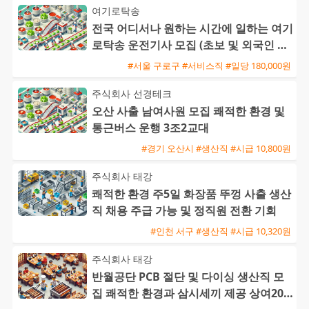
여기로탁송
전국 어디서나 원하는 시간에 일하는 여기
로탁송 운전기사 모집 (초보 및 외국인 환
영)
#서울 구로구 #서비스직 #일당 180,000원
주식회사 선경테크
오산 사출 남여사원 모집 쾌적한 환경 및
통근버스 운행 3조2교대
#경기 오산시 #생산직 #시급 10,800원
주식회사 태강
쾌적한 환경 주5일 화장품 뚜껑 사출 생산
직 채용 주급 가능 및 정직원 전환 기회
#인천 서구 #생산직 #시급 10,320원
주식회사 태강
반월공단 PCB 절단 및 다이싱 생산직 모
집 쾌적한 환경과 삼시세끼 제공 상여200