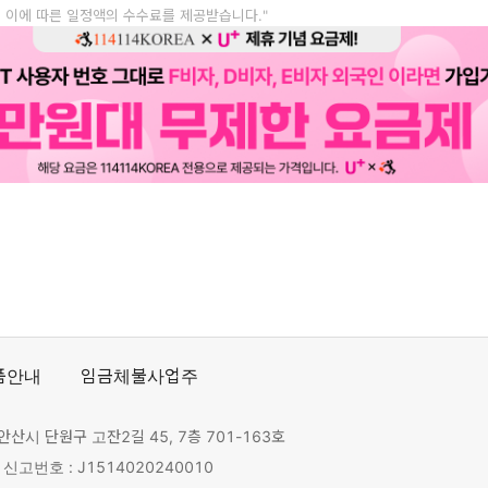
, 이에 따른 일정액의 수수료를 제공받습니다."
품안내
임금체불사업주
안산시 단원구 고잔2길 45, 7층 701-163호
고번호 : J1514020240010