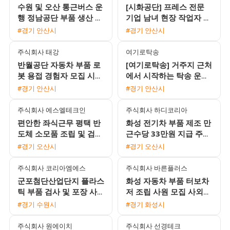
수원 및 오산 통근버스 운
[시화공단] 프레스 전문
행 정남공단 부품 생산 조
기업 남녀 현장 작업자 모
립 검사 모집
집 (초보 가능)
#경기 안산시
#경기 안산시
주식회사 태강
여기로탁송
반월공단 자동차 부품 로
[여기로탁송] 거주지 근처
봇 용접 경험자 모집 시급
에서 시작하는 탁송 운전
10920원 주간 근무 및 통
기사 모집 (일급 18만원 /
#경기 안산시
#경기 안산시
근버스 운행
초보 및 외국인 가능)
주식회사 에스엘테크인
주식회사 하디코리아
편안한 좌식근무 평택 반
화성 전기차 부품 제조 만
도체 소모품 조립 및 검사
근수당 33만원 지급 주간
주간고정 채용 상여120%
고정 사원 모집
#경기 오산시
#경기 오산시
통근버스 운행
주식회사 코리아엠에스
주식회사 바른플러스
군포첨단산업단지 플라스
화성 자동차 부품 터보차
틱 부품 검사 및 포장 사
저 조립 사원 모집 사외기
원 모집 주급 정산 가능
숙사 가능 자차 필수
#경기 수원시
#경기 화성시
주식회사 원에이치
주식회사 선경테크