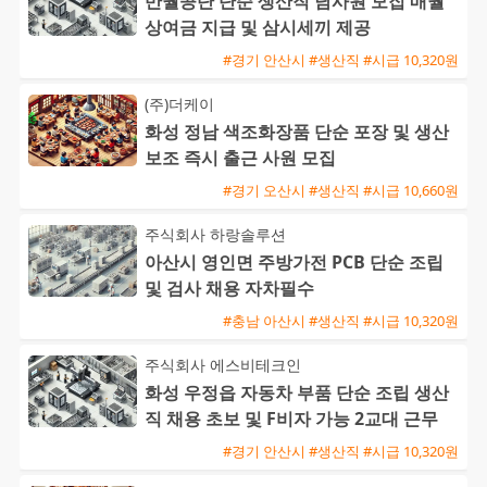
반월공단 단순 생산직 남사원 모집 매월
상여금 지급 및 삼시세끼 제공
#경기 안산시 #생산직 #시급 10,320원
(주)더케이
화성 정남 색조화장품 단순 포장 및 생산
보조 즉시 출근 사원 모집
#경기 오산시 #생산직 #시급 10,660원
주식회사 하랑솔루션
아산시 영인면 주방가전 PCB 단순 조립
및 검사 채용 자차필수
#충남 아산시 #생산직 #시급 10,320원
주식회사 에스비테크인
화성 우정읍 자동차 부품 단순 조립 생산
직 채용 초보 및 F비자 가능 2교대 근무
#경기 안산시 #생산직 #시급 10,320원