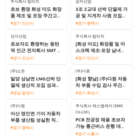
주식회사 탑리치
성지산업
초보 환영 화성 마도 화장
3조 2교대 선박 단열제 가
품 제조 및 포장 주간고정
공 및 지게차 사원 모집
사원 채용
상여금과 유류비 지원 1
#경기 안산시
#경기 평택시
인 기숙사 제공
성지산업
주식회사 탑리치
초보자도 환영하는 동탄
[화성 마도] 화장품 및 마
역 인근 전자회사 SMT 조
스크팩 제조·포장 남녀사
립검사 및 오퍼레이터 채
원 모집 (주간고정·잔업없
#경기 오산시
#경기 안산시
용 2주 2교대 근무
음·통근버스 운행)
(주)소온
(주)다원
밀양 상남면 LNG선박 단
[화성 향남] (주)다원 자동
열재 생산직 모집 성과금
차 부품 수입 검사 주간
110프로 지급 및 근무 형
고정 사원 모집 (유류비
#경남 밀양시
#경기 화성시
태 선택 가능
지급)
(주)다원
주식회사 에스엠케이 (SMK
Co.Ltd.)
아산 영인면 기아 자동차
PCB 전공정 채용 초보자
부품 생산팀 성실한 직원
가능 통근버스 운행 대기
모집
#경기 평택시
업 1차 협력사
#경기 시흥시