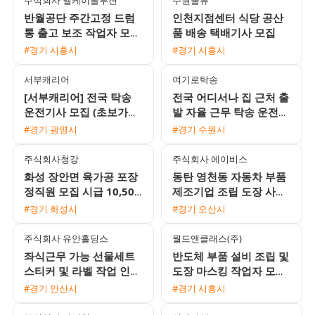
반월공단 주간고정 드럼
인천지점센터 식당 공산
통 출고 보조 작업자 모집
품 배송 택배기사 모집
(일급 및 주급 가능, 통근
#경기 시흥시
#경기 시흥시
버스 운행)
서부캐리어
여기로탁송
[서부캐리어] 전국 탁송
전국 어디서나 집 근처 출
운전기사 모집 (초보가능
발 자율 근무 탁송 운전기
/ 일급 18만원 이상 / 자
사 모집 초보 및 외국인
#경기 광명시
#경기 수원시
유근무)
환영
주식회사청강
주식회사 에이비스
화성 장안면 육가공 포장
동탄 영천동 자동차 부품
정직원 모집 시급 10,500
제조기업 조립 도장 사출
원 주간고정 65세 이하 여
생산직 모집 사출부서 수
#경기 화성시
#경기 오산시
성 지원 가능 안산 통근버
당 20만원 지급
스
주식회사 유안홀딩스
월드앤클래스(주)
좌식근무 가능 선물세트
반도체 부품 설비 조립 및
스티커 및 라벨 작업 인원
도장 마스킹 작업자 모집
모집
초보 가능
#경기 안산시
#경기 시흥시