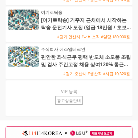
여기로탁송
[여기로탁송] 거주지 근처에서 시작하는
탁송 운전기사 모집 (일급 18만원 / 초보
및 외국인 가능)
#경기 안산시 #서비스직 #일당 180,000원
주식회사 에스엘테크인
편안한 좌식근무 평택 반도체 소모품 조립
및 검사 주간고정 채용 상여120% 통근버
스 운행
#경기 오산시 #생산직 #시급 10,320원
VIP 등록
광고상품안내