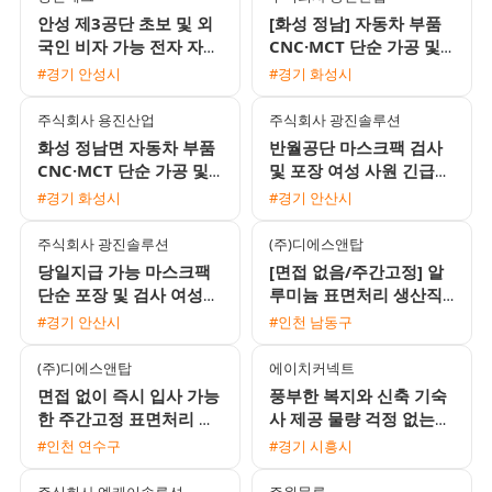
안성 제3공단 초보 및 외
[화성 정남] 자동차 부품
국인 비자 가능 전자 자동
CNC·MCT 단순 가공 및
차 부품 조립 검수 용접
치수 측정 생산직 모집
#경기 안성시
#경기 화성시
사원 모집
주식회사 용진산업
주식회사 광진솔루션
화성 정남면 자동차 부품
반월공단 마스크팩 검사
CNC·MCT 단순 가공 및
및 포장 여성 사원 긴급
측정 생산직 채용
모집
#경기 화성시
#경기 안산시
주식회사 광진솔루션
(주)디에스앤탑
당일지급 가능 마스크팩
[면접 없음/주간고정] 알
단순 포장 및 검사 여성
루미늄 표면처리 생산직
사원 채용
모집 (시급 10520원 / 주
#경기 안산시
#인천 남동구
급 가능 / 퇴직금 지급)
(주)디에스앤탑
에이치커넥트
면접 없이 즉시 입사 가능
풍부한 복지와 신축 기숙
한 주간고정 표면처리 생
사 제공 물량 걱정 없는
산직 모집 (시급 10520원
전자부품 생산직 모집
#인천 연수구
#경기 시흥시
/ 주급 가능)
주식회사 엘케이솔루션
주원물류