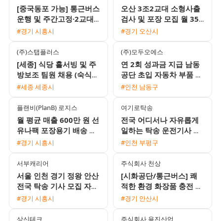
[중국동포 가능] 통근버스
오산 3조2교대 소형사출
운행 및 주간고정·2교대
검사 및 포장 모집 월 350
맞춤 일자리 채용
만에서 370만원 이상 기
#경기 시흥시
#경기 오산시
숙사 지원 및 통근버스 운
행
(주)스탭플러스
(주)모두오에스
[세종] 식당 홀서빙 및 주
연 2회 성과금 지급 남동
방보조 팀원 채용 (숙식
공단 초입 자동차 부품 회
지원 가능)
사 주간 조립 및 검사 사
#세종 세종시
#인천 남동구
원 모집
플랜비(PlanB) 로지스
여기로탁송
월 평균 매출 600만 원 선
전국 어디서나 자유롭게
유나팩 포장용기 배송 기
일하는 탁송 운전기사 모
사 모집 경력 무관 외국인
집 / 월 450만원 수준 / 초
#경기 시흥시
#인천 부평구
가능
보 및 외국인 환영
서부캐리어
주식회사 천상
서울 인천 경기 정왕 안산
[시화공단/통근버스] 쾌
전국 탁송 기사 모집 자차
적한 환경 화장품 충전 및
없이 초보 가능
검사 여성 사원 모집 (내
#경기 시흥시
#경기 안산시
일 출근 가능)
상신테크
주식회사 용진산업