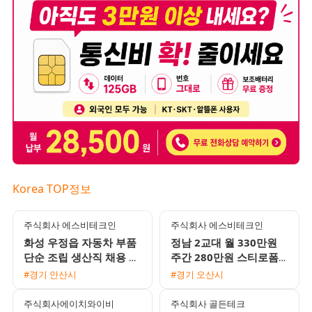
Korea TOP정보
주식회사 에스비테크인
주식회사 에스비테크인
화성 우정읍 자동차 부품
정남 2교대 월 330만원
단순 조립 생산직 채용 초
주간 280만원 스티로폼
보 및 F비자 가능 2교대
박스 생산 포장 사원 모집
#경기 안산시
#경기 오산시
근무
주식회사에이치와이비
주식회사 골든테크