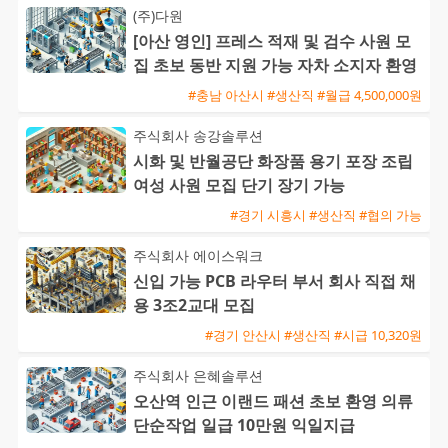
(주)다원
[아산 영인] 프레스 적재 및 검수 사원 모
집 초보 동반 지원 가능 자차 소지자 환영
#충남 아산시 #생산직 #월급 4,500,000원
주식회사 송강솔루션
시화 및 반월공단 화장품 용기 포장 조립
여성 사원 모집 단기 장기 가능
#경기 시흥시 #생산직 #협의 가능
주식회사 에이스워크
신입 가능 PCB 라우터 부서 회사 직접 채
용 3조2교대 모집
#경기 안산시 #생산직 #시급 10,320원
주식회사 은혜솔루션
오산역 인근 이랜드 패션 초보 환영 의류
단순작업 일급 10만원 익일지급