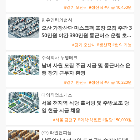
#경기 오산시 #생산직 #시급 10,450원
만유인력의법칙
오산 가장산단 마스크팩 포장 모집 주간 3
50만원 야간 390만원 통근버스 운행 초보
환영
#경기 오산시 #생산직 #협의 가능
주식회사 두영테크
남녀 사원 모집 주급 지급 및 통근버스 운
행 장기 근무자 환영
#경기 안산시 #생산직 #시급 10,320원
태영직업소개소
서울 전지역 식당 홀서빙 및 주방보조 당
일 현금 지급 채용
#서울 금천구 #외식·식음료 #일당 150,000원
(주) 라인앤피플