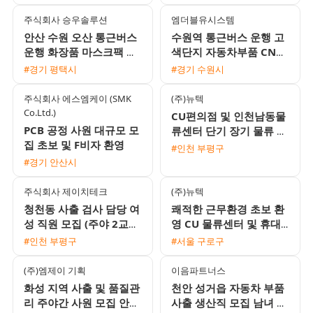
주식회사 승우솔루션
엠더블유시스템
안산 수원 오산 통근버스
수원역 통근버스 운행 고
운행 화장품 마스크팩 포
색단지 자동차부품 CNC
장 및 검사 모집 (주간
가공 남성 생산직 채용
#경기 평택시
#경기 수원시
330만원 / 야간 390만원)
주식회사 에스엠케이 (SMK
(주)뉴텍
Co.Ltd.)
CU편의점 및 인천남동물
PCB 공정 사원 대규모 모
류센터 단기 장기 물류 포
집 초보 및 F비자 환영
장 사원 모집 초보환영 당
#인천 부평구
일 익일지급
#경기 안산시
주식회사 제이치테크
(주)뉴텍
청천동 사출 검사 담당 여
쾌적한 근무환경 초보 환
성 직원 모집 (주야 2교대
영 CU 물류센터 및 휴대
및 각종 수당 지급)
폰 부품 생산 모집 당일지
#인천 부평구
#서울 구로구
급 및 주급가능
(주)엠제이 기획
이음파트너스
화성 지역 사출 및 품질관
천안 성거읍 자동차 부품
리 주야간 사원 모집 안산
사출 생산직 모집 남녀 45