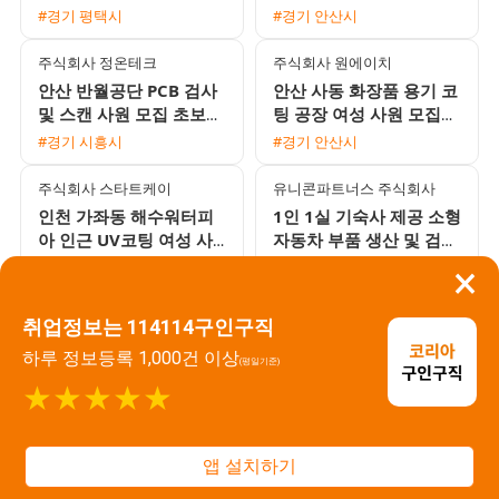
및 조립 사원 모집 (주간
대 월 최대 380만원 통근
#경기 평택시
#경기 안산시
고정/2교대)
버스 및 3식 제공
주식회사 정온테크
주식회사 원에이치
안산 반월공단 PCB 검사
안산 사동 화장품 용기 코
및 스캔 사원 모집 초보
팅 공장 여성 사원 모집
환영 쾌적한 환경
일당 및 주급 지급 가능
#경기 시흥시
#경기 안산시
통근버스 운행
주식회사 스타트케이
유니콘파트너스 주식회사
인천 가좌동 해수워터피
1인 1실 기숙사 제공 소형
아 인근 UV코팅 여성 사
자동차 부품 생산 및 검사
원 모집 주급 및 가불 가
사원 모집
#인천 미추홀구
#경기 안성시
×
능 분위기 좋은 근무지
주식회사 서시파트너
주식회사 일등기업
취업정보는 114114구인구직
화성 마도공단 화장품 조
기초화장품 포장 긴급 대
하루 정보등록 1,000건 이상
립 및 포장 야간고정 여성
규모 채용 만근수당 및 교
(평일기준)
사원 모집 주급 및 가불
통비 지급 주부사원 F비
★★★★★
#경기 안산시
#경기 화성시
가능
자 환영
주식회사 일등기업
주식회사 일등기업
앱 설치하기
면접 없이 즉시 출근 가
오산 통근버스 운행 화장
능! 기초화장품 단상자 포
품 케이스 단순 조립 대규