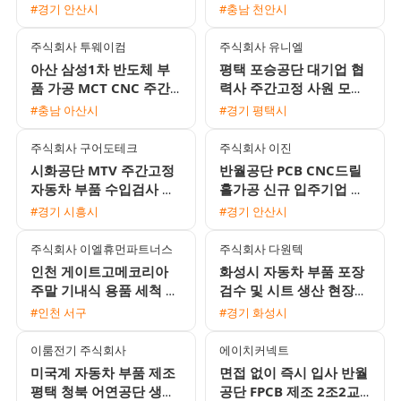
통근버스 운행
세 이하 F비자 H2 가능 기
#경기 안산시
#충남 천안시
숙사 완비
주식회사 투웨이컴
주식회사 유니엘
아산 삼성1차 반도체 부
평택 포승공단 대기업 협
품 가공 MCT CNC 주간
력사 주간고정 사원 모집
및 2교대 모집 무료 기숙
월 350만원 이상 가능 및
#충남 아산시
#경기 평택시
사 제공
기숙사 제공
주식회사 구어도테크
주식회사 이진
시화공단 MTV 주간고정
반월공단 PCB CNC드릴
자동차 부품 수입검사 여
홀가공 신규 입주기업 채
성 사원 모집 주급 가능
용 (시급 12,000원 / 교통
#경기 시흥시
#경기 안산시
비 5,000원 / 정규직
주식회사 이엘휴먼파트너스
주식회사 다원텍
인천 게이트고메코리아
화성시 자동차 부품 포장
주말 기내식 용품 세척 및
검수 및 시트 생산 현장
집기 이동 근무자 채용 일
사원 채용
#인천 서구
#경기 화성시
급 11만원 월요일 지급
이룸전기 주식회사
에이치커넥트
미국계 자동차 부품 제조
면접 없이 즉시 입사 반월
평택 청북 어연공단 생산
공단 FPCB 제조 2조2교