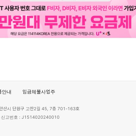
품안내
임금체불사업주
안산시 단원구 고잔2길 45, 7층 701-163호
고번호 : J1514020240010