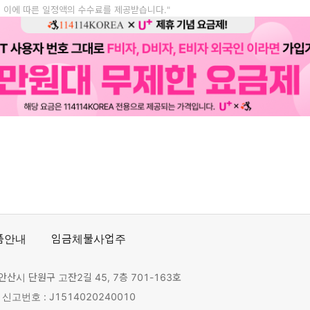
, 이에 따른 일정액의 수수료를 제공받습니다."
품안내
임금체불사업주
안산시 단원구 고잔2길 45, 7층 701-163호
고번호 : J1514020240010