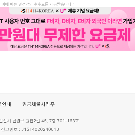
, 이에 따른 일정액의 수수료를 제공받습니다."
품안내
임금체불사업주
안산시 단원구 고잔2길 45, 7층 701-163호
고번호 : J1514020240010