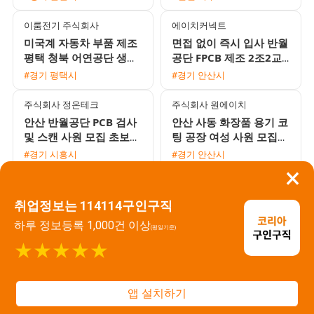
비 5,000원 / 정규직
급 11만원 월요일 지급
이룸전기 주식회사
에이치커넥트
미국계 자동차 부품 제조
면접 없이 즉시 입사 반월
평택 청북 어연공단 생산
공단 FPCB 제조 2조2교
및 조립 사원 모집 (주간
대 월 최대 380만원 통근
#경기 평택시
#경기 안산시
고정/2교대)
버스 및 3식 제공
주식회사 정온테크
주식회사 원에이치
안산 반월공단 PCB 검사
안산 사동 화장품 용기 코
및 스캔 사원 모집 초보
팅 공장 여성 사원 모집
환영 쾌적한 환경
일당 및 주급 지급 가능
#경기 시흥시
#경기 안산시
통근버스 운행
×
주식회사 스타트케이
유니콘파트너스 주식회사
인천 가좌동 해수워터피
1인 1실 기숙사 제공 소형
취업정보는 114114구인구직
아 인근 UV코팅 여성 사
자동차 부품 생산 및 검사
하루 정보등록 1,000건 이상
원 모집 주급 및 가불 가
사원 모집
(평일기준)
#인천 미추홀구
#경기 안성시
능 분위기 좋은 근무지
★★★★★
주식회사 서시파트너
주식회사 일등기업
화성 마도공단 화장품 조
기초화장품 포장 긴급 대
앱 설치하기
립 및 포장 야간고정 여성
규모 채용 만근수당 및 교
사원 모집 주급 및 가불
통비 지급 주부사원 F비
#경기 안산시
#경기 화성시