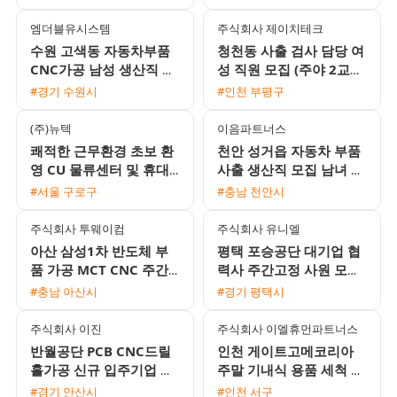
엠더블유시스템
주식회사 제이치테크
수원 고색동 자동차부품
청천동 사출 검사 담당 여
CNC가공 남성 생산직 채
성 직원 모집 (주야 2교대
용 통근버스 운행
및 각종 수당 지급)
#경기 수원시
#인천 부평구
(주)뉴텍
이음파트너스
쾌적한 근무환경 초보 환
천안 성거읍 자동차 부품
영 CU 물류센터 및 휴대
사출 생산직 모집 남녀 45
폰 부품 생산 모집 당일지
세 이하 F비자 H2 가능 기
#서울 구로구
#충남 천안시
급 및 주급가능
숙사 완비
주식회사 투웨이컴
주식회사 유니엘
아산 삼성1차 반도체 부
평택 포승공단 대기업 협
품 가공 MCT CNC 주간
력사 주간고정 사원 모집
및 2교대 모집 무료 기숙
월 350만원 이상 가능 및
#충남 아산시
#경기 평택시
사 제공
기숙사 제공
주식회사 이진
주식회사 이엘휴먼파트너스
반월공단 PCB CNC드릴
인천 게이트고메코리아
홀가공 신규 입주기업 채
주말 기내식 용품 세척 및
용 (시급 12,000원 / 교통
집기 이동 근무자 채용 일
#경기 안산시
#인천 서구