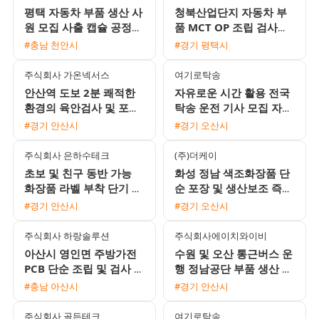
평택 자동차 부품 생산 사
청북산업단지 자동차 부
원 모집 사출 캡슐 공정
품 MCT OP 조립 검사원
기숙사 제공 주급 가능
모집 초보가능 통근버스
#충남 천안시
#경기 평택시
및 기숙사 완비
주식회사 가온넥서스
여기로탁송
안산역 도보 2분 쾌적한
자유로운 시간 활용 전국
환경의 육안검사 및 포장
탁송 운전 기사 모집 자차
사원 모집 정규직 전환
없어도 초보 및 외국인 환
#경기 안산시
#경기 오산시
영
주식회사 은하수테크
(주)더케이
초보 및 친구 동반 가능
화성 정남 색조화장품 단
화장품 라벨 부착 단기 장
순 포장 및 생산보조 즉시
기 사원 모집
출근 사원 모집
#경기 안산시
#경기 오산시
주식회사 하랑솔루션
주식회사에이치와이비
아산시 영인면 주방가전
수원 및 오산 통근버스 운
PCB 단순 조립 및 검사 채
행 정남공단 부품 생산 조
용 자차필수
립 검사 모집
#충남 아산시
#경기 안산시
주식회사 골든테크
여기로탁송