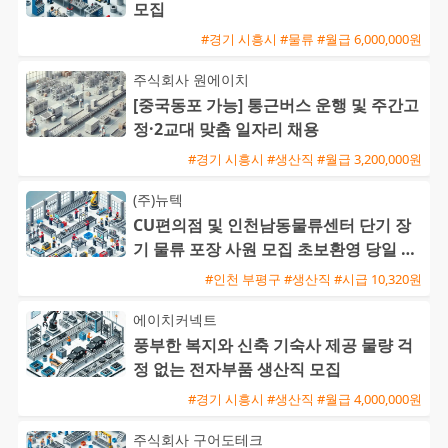
모집
#경기 시흥시 #물류 #월급 6,000,000원
주식회사 원에이치
[중국동포 가능] 통근버스 운행 및 주간고
정·2교대 맞춤 일자리 채용
#경기 시흥시 #생산직 #월급 3,200,000원
(주)뉴텍
CU편의점 및 인천남동물류센터 단기 장
기 물류 포장 사원 모집 초보환영 당일 익
일지급
#인천 부평구 #생산직 #시급 10,320원
에이치커넥트
풍부한 복지와 신축 기숙사 제공 물량 걱
정 없는 전자부품 생산직 모집
#경기 시흥시 #생산직 #월급 4,000,000원
주식회사 구어도테크