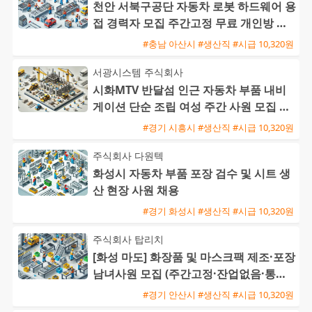
천안 서북구공단 자동차 로봇 하드웨어 용
접 경력자 모집 주간고정 무료 개인방 기
숙사 및 주급 가능
#충남 아산시 #생산직 #시급 10,320원
서광시스템 주식회사
시화MTV 반달섬 인근 자동차 부품 내비
게이션 단순 조립 여성 주간 사원 모집 주
급 정산 가능
#경기 시흥시 #생산직 #시급 10,320원
주식회사 다원텍
화성시 자동차 부품 포장 검수 및 시트 생
산 현장 사원 채용
#경기 화성시 #생산직 #시급 10,320원
주식회사 탑리치
[화성 마도] 화장품 및 마스크팩 제조·포장
남녀사원 모집 (주간고정·잔업없음·통근
버스 운행)
#경기 안산시 #생산직 #시급 10,320원