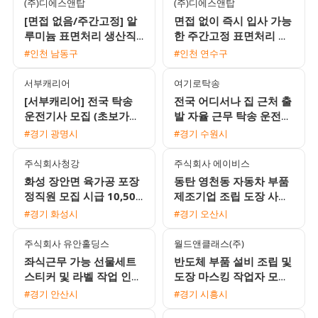
(주)디에스앤탑
(주)디에스앤탑
[면접 없음/주간고정] 알
면접 없이 즉시 입사 가능
루미늄 표면처리 생산직
한 주간고정 표면처리 생
모집 (시급 10520원 / 주
산직 모집 (시급 10520원
#인천 남동구
#인천 연수구
급 가능 / 퇴직금 지급)
/ 주급 가능)
서부캐리어
여기로탁송
[서부캐리어] 전국 탁송
전국 어디서나 집 근처 출
운전기사 모집 (초보가능
발 자율 근무 탁송 운전기
/ 일급 18만원 이상 / 자
사 모집 초보 및 외국인
#경기 광명시
#경기 수원시
유근무)
환영
주식회사청강
주식회사 에이비스
화성 장안면 육가공 포장
동탄 영천동 자동차 부품
정직원 모집 시급 10,500
제조기업 조립 도장 사출
원 주간고정 65세 이하 여
생산직 모집 사출부서 수
#경기 화성시
#경기 오산시
성 지원 가능 안산 통근버
당 20만원 지급
스
주식회사 유안홀딩스
월드앤클래스(주)
좌식근무 가능 선물세트
반도체 부품 설비 조립 및
스티커 및 라벨 작업 인원
도장 마스킹 작업자 모집
모집
초보 가능
#경기 안산시
#경기 시흥시