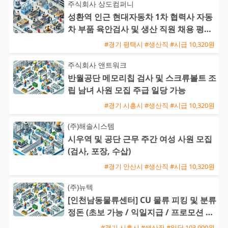
주식회사 상도컴퍼니
성환역 인근 현대자동차 1차 협력사 자동
차 부품 육안검사 및 생산 직원 채용 평택
통근버스 운행
#경기 평택시 #생산직 #시급 10,320원
주식회사 앤트워크
반월공단 메모리칩 검사 및 스크류볼트 조
립 남녀 사원 모집 주급 일당 가능
#경기 시흥시 #생산직 #시급 10,320원
(주)해솔시스템
시우역 및 공단 근무 주간 여성 사원 모집
(검사, 포장, 수삽)
#경기 안산시 #생산직 #시급 10,320원
(주)뉴텍
[인천남동물류센터] CU 물류 피킹 및 분류
정돈 (초보 가능 / 익일지급 / 프로모션 1
5,000원 추가)
#경기 시흥시 #생산직 #일당 103,000원