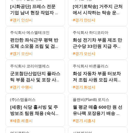
[시화공단] 프레스 전문
[여기로탁송] 거주지 근처
기업 남녀 현장 작업자 모
에서 시작하는 탁송 운전
집 (초보 가능)
기사 모집 (일급 18만원 /
#경기 안산시
#경기 안산시
초보 및 외국인 가능)
주식회사 에스엘테크인
주식회사 하디코리아
편안한 좌식근무 평택 반
화성 전기차 부품 제조 만
도체 소모품 조립 및 검사
근수당 33만원 지급 주간
주간고정 채용 상여120%
고정 사원 모집
#경기 오산시
#경기 오산시
통근버스 운행
주식회사 코리아엠에스
주식회사 바른플러스
군포첨단산업단지 플라스
화성 자동차 부품 터보차
틱 부품 검사 및 포장 사
저 조립 사원 모집 사외기
원 모집 주급 정산 가능
숙사 가능 자차 필수
#경기 수원시
#경기 화성시
(주)스탭플러스
플랜비(PlanB) 로지스
[세종] 식당 홀서빙 및 주
월 평균 매출 600만 원 선
방보조 팀원 채용 (숙식
유나팩 포장용기 배송 기
지원 가능)
사 모집 경력 무관 외국인
#세종 세종시
#경기 시흥시
가능
여기로탁송
서부캐리어