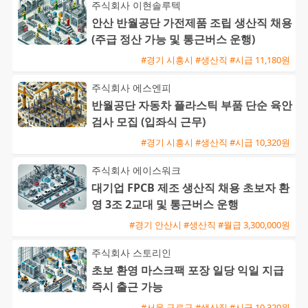
주식회사 이현솔루텍
안산 반월공단 가전제품 조립 생산직 채용
(주급 정산 가능 및 통근버스 운행)
#경기 시흥시 #생산직 #시급 11,180원
주식회사 에스엔피
반월공단 자동차 플라스틱 부품 단순 육안
검사 모집 (입좌식 근무)
#경기 시흥시 #생산직 #시급 10,320원
주식회사 에이스워크
대기업 FPCB 제조 생산직 채용 초보자 환
영 3조 2교대 및 통근버스 운행
#경기 안산시 #생산직 #월급 3,300,000원
주식회사 스토리인
초보 환영 마스크팩 포장 일당 익일 지급
즉시 출근 가능
#서울 구로구 #생산직 #시급 10,320원