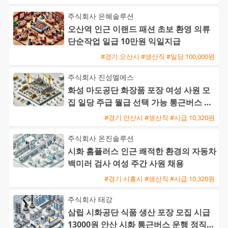
주식회사 은혜솔루션
오산역 인근 이랜드 패션 초보 환영 의류
단순작업 일급 10만원 익일지급
#경기 오산시 #생산직 #일당 100,000원
주식회사 진성엘에스
화성 마도공단 화장품 포장 여성 사원 모
집 일당 주급 월급 선택 가능 통근버스 운
행
#경기 안산시 #생산직 #시급 10,320원
주식회사 온진솔루션
시화 홈플러스 인근 쾌적한 환경의 자동차
백미러 검사 여성 주간 사원 채용
#경기 시흥시 #생산직 #시급 10,320원
주식회사 태강
삼립 시화공단 식품 생산 포장 모집 시급
13000원 안산 시화 통근버스 운행 정직원