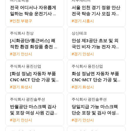
전국 어디서나 자유롭게
서울 인천 경기 정왕 안산
일하는 탁송 운전기사 모
전국 탁송 기사 모집 자차
집 / 월 450만원 수준 / 초
없이 초보 가능
#인천 부평구
#경기 시흥시
보 및 외국인 환영
주식회사 천상
상신테크
[시화공단/통근버스] 쾌
안성 제3공단 초보 및 외
적한 환경 화장품 충전 및
국인 비자 가능 전자 자동
검사 여성 사원 모집 (내
차 부품 조립 검수 용접
#경기 안산시
#경기 안성시
일 출근 가능)
사원 모집
주식회사 용진산업
주식회사 용진산업
[화성 정남] 자동차 부품
화성 정남면 자동차 부품
CNC·MCT 단순 가공 및
CNC·MCT 단순 가공 및
치수 측정 생산직 모집
측정 생산직 채용
#경기 화성시
#경기 화성시
주식회사 광진솔루션
주식회사 광진솔루션
반월공단 마스크팩 검사
당일지급 가능 마스크팩
및 포장 여성 사원 긴급
단순 포장 및 검사 여성
모집
사원 채용
#경기 안산시
#경기 안산시