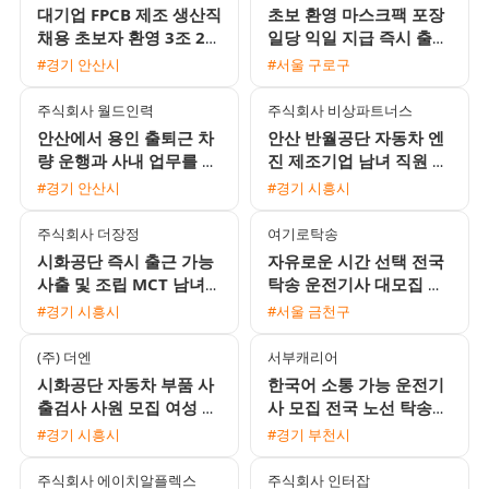
대기업 FPCB 제조 생산직
초보 환영 마스크팩 포장
채용 초보자 환영 3조 2교
일당 익일 지급 즉시 출근
대 및 통근버스 운행
가능
#경기 안산시
#서울 구로구
주식회사 월드인력
주식회사 비상파트너스
안산에서 용인 출퇴근 차
안산 반월공단 자동차 엔
량 운행과 사내 업무를 병
진 제조기업 남녀 직원 모
행할 대형면허 소지자를
집
#경기 안산시
#경기 시흥시
모집합니다
주식회사 더장정
여기로탁송
시화공단 즉시 출근 가능
자유로운 시간 선택 전국
사출 및 조립 MCT 남녀
탁송 운전기사 대모집 초
생산직 채용
보 및 외국인 환영
#경기 시흥시
#서울 금천구
(주) 더엔
서부캐리어
시화공단 자동차 부품 사
한국어 소통 가능 운전기
출검사 사원 모집 여성 50
사 모집 전국 노선 탁송
세 이하 주야간 주급 가능
기사님을 기다립니다
#경기 시흥시
#경기 부천시
주식회사 에이치알플렉스
주식회사 인터잡