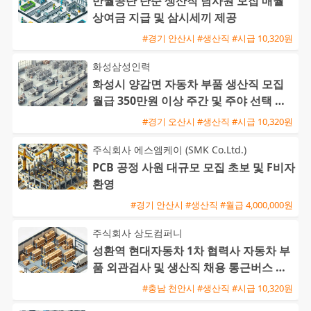
반월공단 단순 생산직 남사원 모집 매월
상여금 지급 및 삼시세끼 제공
#경기 안산시 #생산직 #시급 10,320원
화성삼성인력
화성시 양감면 자동차 부품 생산직 모집
월급 350만원 이상 주간 및 주야 선택 가
능 초보 및 외국인 환영
#경기 오산시 #생산직 #시급 10,320원
주식회사 에스엠케이 (SMK Co.Ltd.)
PCB 공정 사원 대규모 모집 초보 및 F비자
환영
#경기 안산시 #생산직 #월급 4,000,000원
주식회사 상도컴퍼니
성환역 현대자동차 1차 협력사 자동차 부
품 외관검사 및 생산직 채용 통근버스 운
행
#충남 천안시 #생산직 #시급 10,320원