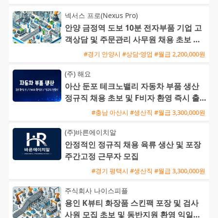
넥서스 프로(Nexus Pro)
안양 금정역 도보 10분 전자부품 기업 고
객상담 및 주문관리 사무원 채용 초보 가
능
#경기 안양시 #상담·영업 #월급 2,200,000원
(주) 해요
아산 둔포 테크노밸리 자동차 부품 생산
정규직 채용 초보 및 F비자 환영 즉시 출
근 가능
#충남 아산시 #생산직 #월급 3,300,000원
(주)바른에이치알
안정적인 정규직 채용 육류 생산 및 포장
주간고정 근무자 모집
#경기 평택시 #생산직 #월급 3,300,000원
주식회사 나이스피플
용인 K뷰티 화장품 스킨팩 포장 및 검사
사원 모집 초보 및 동반지원 환영 익일지