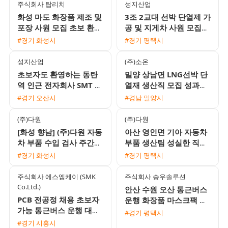
주식회사 탑리치
성지산업
화성 마도 화장품 제조 및
3조 2교대 선박 단열제 가
포장 사원 모집 초보 환영
공 및 지게차 사원 모집
주간 고정 근무
상여금과 유류비 지원 1
#경기 화성시
#경기 평택시
인 기숙사 제공
성지산업
(주)소온
초보자도 환영하는 동탄
밀양 상남면 LNG선박 단
역 인근 전자회사 SMT 조
열재 생산직 모집 성과금
립검사 및 오퍼레이터 채
110프로 지급 및 근무 형
#경기 오산시
#경남 밀양시
용 2주 2교대 근무
태 선택 가능
(주)다원
(주)다원
[화성 향남] (주)다원 자동
아산 영인면 기아 자동차
차 부품 수입 검사 주간
부품 생산팀 성실한 직원
고정 사원 모집 (유류비
모집
#경기 화성시
#경기 평택시
지급)
주식회사 에스엠케이 (SMK
주식회사 승우솔루션
Co.Ltd.)
안산 수원 오산 통근버스
PCB 전공정 채용 초보자
운행 화장품 마스크팩 포
가능 통근버스 운행 대기
장 및 검사 모집 (주간
#경기 평택시
업 1차 협력사
330만원 / 야간 390만원)
#경기 시흥시