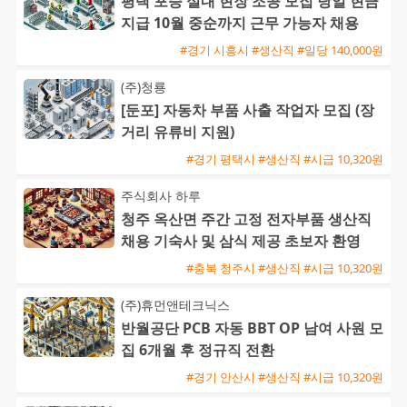
평택 포승 실내 현장 조공 모집 당일 현금
지급 10월 중순까지 근무 가능자 채용
#경기 시흥시 #생산직 #일당 140,000원
(주)청룡
[둔포] 자동차 부품 사출 작업자 모집 (장
거리 유류비 지원)
#경기 평택시 #생산직 #시급 10,320원
주식회사 하루
청주 옥산면 주간 고정 전자부품 생산직
채용 기숙사 및 삼식 제공 초보자 환영
#충북 청주시 #생산직 #시급 10,320원
(주)휴먼앤테크닉스
반월공단 PCB 자동 BBT OP 남여 사원 모
집 6개월 후 정규직 전환
#경기 안산시 #생산직 #시급 10,320원