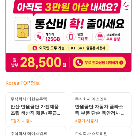
Korea TOP정보
주식회사 이현솔루텍
주식회사 에스엔피
안산 반월공단 가전제품
반월공단 자동차 플라스
조립 생산직 채용 (주급
틱 부품 단순 육안검사 모
정산 가능 및 통근버스 운
집 (입좌식 근무)
#경기 시흥시
#경기 시흥시
행)
주식회사 에이스워크
주식회사 스토리인