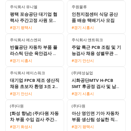
주식회사 유니엘
주원물류
평택 포승공단 대기업 협
인천지점센터 식당 공산
력사 주간고정 사원 모집
품 배송 택배기사 모집
월 350만원 이상 가능 및
#경기 평택시
#경기 시흥시
기숙사 제공
주식회사 에스엔피
주식회사 앤트워크
반월공단 자동차 부품 플
주말 특근 PCB 조립 및 기
라스틱 단순 육안검사 및
능검사 채용 성별무관 당
손조립 모집 통근지원 및
일 및 주급 지급 가능
#경기 시흥시
#경기 안산시
자차수당 제공
주식회사 에이스워크
(주)제성실업
대기업 FPCB 제조 생산직
시화공단MTV H-PCB
채용 초보자 환영 3조 2교
SMT 후공정 검사 및 납땜
대 및 통근버스 운행
여성 사원 모집 (주간고
#경기 안산시
#경기 시흥시
정/주급지급)
(주)다원
(주)다원
[화성 향남] (주)다원 자동
아산 영인면 기아 자동차
차 부품 수입 검사 주간
부품 생산팀 성실한 직원
고정 사원 모집 (유류비
모집
#경기 화성시
#경기 평택시