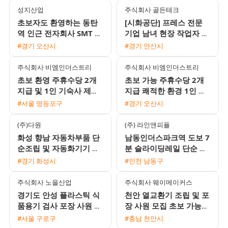
성지산업
주식회사 골든테크
초보자도 환영하는 동탄
[시화공단] 프레스 전문
역 인근 전자회사 SMT 조
기업 남녀 현장 작업자 모
립검사 및 오퍼레이터 채
집 (초보 가능)
#경기 오산시
#경기 안산시
용 2주 2교대 근무
주식회사 비엠인더스트리
주식회사 비엠인더스트리
초보 환영 주휴수당 2개
초보 가능 주휴수당 2개
지급 및 1인 기숙사 제공
지급 쾌적한 환경 1인 기
안성 음성대소 생산직 채
숙사 제공 안성 및 음성대
#서울 영등포구
#경기 오산시
용
소 생산포장 인재 채용
(주)다원
(주) 라인앤피플
화성 향남 자동차부품 단
남동인더스파크역 도보 7
순조립 및 자동화기기 조
분 슬라이딩레일 단순 생
작원 모집 주간고정 유류
산직 남녀 모집 냉난방 완
#경기 화성시
#인천 남동구
비지원
비 주급 신청 가능
주식회사 노을산업
주식회사 웨이메이커스
경기도 안성 플라스틱 식
천안 열교환기 조립 및 포
품용기 검사 포장 사원 모
장 사원 모집 초보 가능
집 초보 가능 1인실 기숙
60세 이하 남여 월 평균
#서울 구로구
#충남 천안시
사 제공
270만원