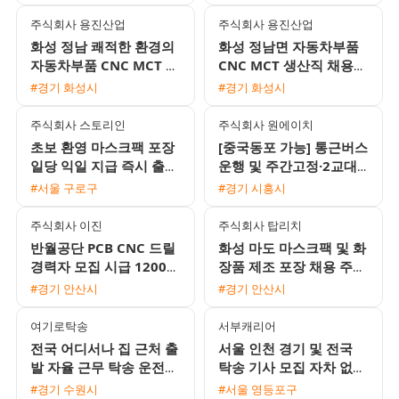
지급)
주식회사 용진산업
주식회사 용진산업
화성 정남 쾌적한 환경의
화성 정남면 자동차부품
자동차부품 CNC MCT 생
CNC MCT 생산직 채용
산직 채용
(월 400만원 이상 / 기숙
#경기 화성시
#경기 화성시
사 제공)
주식회사 스토리인
주식회사 원에이치
초보 환영 마스크팩 포장
[중국동포 가능] 통근버스
일당 익일 지급 즉시 출근
운행 및 주간고정·2교대
가능
맞춤 일자리 채용
#서울 구로구
#경기 시흥시
주식회사 이진
주식회사 탑리치
반월공단 PCB CNC 드릴
화성 마도 마스크팩 및 화
경력자 모집 시급 12000
장품 제조 포장 채용 주5
원 및 일 교통비 지원 정
일 주간고정 잔업없음 통
#경기 안산시
#경기 안산시
규직 전환 기회
근버스 운행
여기로탁송
서부캐리어
전국 어디서나 집 근처 출
서울 인천 경기 및 전국
발 자율 근무 탁송 운전기
탁송 기사 모집 자차 없이
사 모집 초보 및 외국인
자유롭게 근무하세요
#경기 수원시
#서울 영등포구