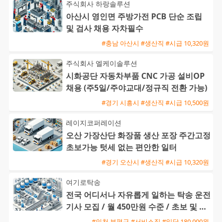
주식회사 하랑솔루션
아산시 영인면 주방가전 PCB 단순 조립
및 검사 채용 자차필수
#충남 아산시 #생산직 #시급 10,320원
주식회사 엘케이솔루션
시화공단 자동차부품 CNC 가공 설비OP
채용 (주5일/주야교대/정규직 전환 가능)
#경기 시흥시 #생산직 #시급 10,500원
레이지코퍼레이션
오산 가장산단 화장품 생산 포장 주간고정
초보가능 텃세 없는 편안한 일터
#경기 오산시 #생산직 #시급 10,320원
여기로탁송
전국 어디서나 자유롭게 일하는 탁송 운전
기사 모집 / 월 450만원 수준 / 초보 및 외
국인 환영
#인천 부평구 #서비스직 #일당 180,000원