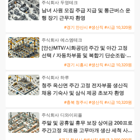
주식회사 두영테크
남녀 사원 모집 주급 지급 및 통근버스 운
행 장기 근무자 환영
#경기 안산시 #생산직 #시급 10,320원
주식회사 에스엠테크
[안산MTV/시화공단] 주간 및 야간 고정
선택 / 자동차부품 및 복합기 단순조립·검
사 / 주급 가능·통근버
#경기 시흥시 #생산직 #시급 10,320원
주식회사 하루
청주 옥산면 주간 고정 전자부품 생산직
채용 기숙사 및 삼식 제공 초보자 환영
#충북 청주시 #생산직 #시급 10,320원
주식회사 디와이피플
주말 및 공휴일 휴무 보장 상여금 200프로
주간고정 의료용 고무마개 생산 세척 사원
모집
#경기 화성시 #생산직 #월급 3,000,000원