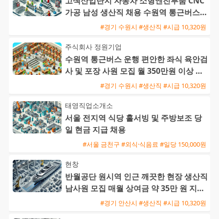
고색산업단지 자동차 소형엔진부품 CNC
가공 남성 생산직 채용 수원역 통근버스
운행
#경기 수원시 #생산직 #시급 10,320원
주식회사 정원기업
수원역 통근버스 운행 편안한 좌식 육안검
사 및 포장 사원 모집 월 350만원 이상 가
능
#경기 수원시 #생산직 #시급 10,320원
태영직업소개소
서울 전지역 식당 홀서빙 및 주방보조 당
일 현금 지급 채용
#서울 금천구 #외식·식음료 #일당 150,000원
현창
반월공단 원시역 인근 깨끗한 현장 생산직
남사원 모집 매월 상여금 약 35만 원 지급
및 삼시세끼 제공
#경기 안산시 #생산직 #시급 10,320원