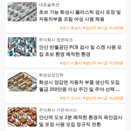
대호솔루션
초보 가능 화성시 플라스틱 검사 포장 및
자동차부품 조립 여성 사원 채용
#경기 화성시 #생산직 #시급 10,320원
주식회사 정온테크
안산 반월공단 PCB 검사 및 스캔 사원 모
집 초보 환영 쾌적한 환경
#경기 시흥시 #생산직 #시급 10,320원
화성삼성인력
화성시 양감면 자동차 부품 생산직 모집
월급 350만원 이상 주간 및 주야 선택 가
능 초보 및 외국인 환영
#경기 오산시 #생산직 #시급 10,320원
주식회사 가온넥서스
안산역 도보 2분 쾌적한 환경의 육안검사
및 포장 사원 모집 정규직 전환