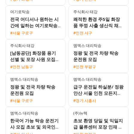
근버스 운행
여기로탁송
주식회사 태강
전국 어디서나 원하는 시
쾌적한 환경 주5일 화장
간에 일하는 여기로탁송
품 뚜껑 사출 생산직 채용
운전기사 모집 (초보 및
주급 가능 및 정직원 전환
#서울 구로구
#인천 서구
외국인 환영)
기회
주식회사 태강
엠엑스 대리탁송
[남동공단] 화장품 용기
정왕 및 전국 차량 탁송
선별 및 포장 사원 모집
운전원 모집
(주급 가능 / 주5일 2교
#인천 남동구
#인천 부평구
대)
엠엑스 대리탁송
엠엑스 대리탁송
정왕 및 전국 차량 탁송
급구 운전일 하실분/ 정왕
운전원 모집
안산 서울 인천 모든지역
가능
#서울 구로구
#경기 시흥시
엠엑스 대리탁송
(주)뉴텍
한국어 가능 탁송 운전기
초보 환영 당일 및 익일지
사 모집 초보 및 외국인
급 물류센터 포장 인재 모
환영
집