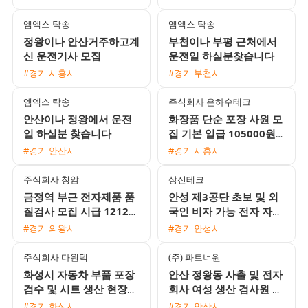
식 근무와 높은 정착률
엠엑스 탁송
엠엑스 탁송
정왕이나 안산거주하고계
부천이나 부평 근처에서
신 운전기사 모집
운전일 하실분찾습니다
#경기 시흥시
#경기 부천시
엠엑스 탁송
주식회사 은하수테크
안산이나 정왕에서 운전
화장품 단순 포장 사원 모
일 하실분 찾습니다
집 기본 일급 105000원
외국인 지원 가능
#경기 안산시
#경기 시흥시
주식회사 청암
상신테크
금정역 부근 전자제품 품
안성 제3공단 초보 및 외
질검사 모집 시급 12120
국인 비자 가능 전자 자동
원 주급 가능 완벽한 좌식
차 부품 조립 검수 용접
#경기 의왕시
#경기 안성시
근무
사원 모집
주식회사 다원텍
(주) 파트너원
화성시 자동차 부품 포장
안산 정왕동 사출 및 전자
검수 및 시트 생산 현장
회사 여성 생산 검사원 모
사원 채용
집 주급 일당 지급 및 통
#경기 화성시
#경기 안산시