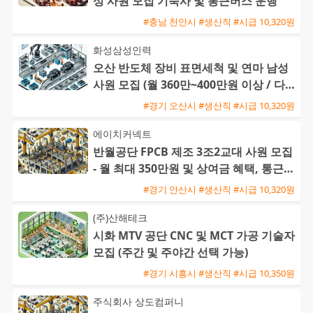
성 사원 모집 기숙사 및 통근버스 운행
#충남 천안시 #생산직 #시급 10,320원
화성삼성인력
오산 반도체 장비 표면세척 및 연마 남성
사원 모집 (월 360만~400만원 이상 / 다양
한 수당 혜택)
#경기 오산시 #생산직 #시급 10,320원
에이치커넥트
반월공단 FPCB 제조 3조2교대 사원 모집
- 월 최대 350만원 및 상여금 혜택, 통근버
스 운행
#경기 안산시 #생산직 #시급 10,320원
(주)산해테크
시화 MTV 공단 CNC 및 MCT 가공 기술자
모집 (주간 및 주야간 선택 가능)
#경기 시흥시 #생산직 #시급 10,350원
주식회사 상도컴퍼니