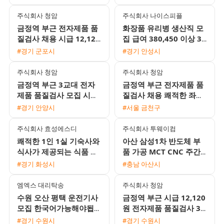
환영
주식회사 청암
주식회사 나이스피플
금정역 부근 전자제품 품
화장품 유리병 생산직 모
질검사 채용 시급 12,120
집 급여 380,450 이상 3
원 주급 가능 및 좌식근무
조2교대 검사 포장 QC 외
#경기 군포시
#경기 안성시
환경
국인 환영
주식회사 청암
주식회사 청암
금정역 부근 3교대 전자
금정역 부근 전자제품 품
제품 품질검사 모집 시급
질검사 채용 쾌적한 좌식
12,120원 및 주급 가능
근무 및 주급 가능
#경기 안양시
#서울 금천구
완전 좌식근무
주식회사 효성에스디
주식회사 투웨이컴
쾌적한 1인 1실 기숙사와
아산 삼성1차 반도체 부
식사가 제공되는 식품 포
품 가공 MCT CNC 주간
장지 생산 사원 모집
및 2교대 모집 무료 기숙
#경기 화성시
#충남 아산시
사 제공
엠엑스 대리탁송
주식회사 청암
수원 오산 평택 운전기사
금정역 부근 시급 12,120
모집 한국어가능해야됩니
원 전자제품 품질검사 3
다
교대 사원 모집 쾌적한 좌
#경기 수원시
#경기 수원시