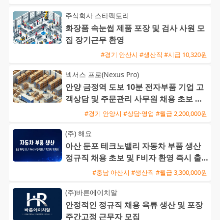
주식회사 스타팩토리
화장품 속눈썹 제품 포장 및 검사 사원 모
집 장기근무 환영
#경기 안산시 #생산직 #시급 10,320원
넥서스 프로(Nexus Pro)
안양 금정역 도보 10분 전자부품 기업 고
객상담 및 주문관리 사무원 채용 초보 가
능
#경기 안양시 #상담·영업 #월급 2,200,000원
(주) 해요
아산 둔포 테크노밸리 자동차 부품 생산
정규직 채용 초보 및 F비자 환영 즉시 출
근 가능
#충남 아산시 #생산직 #월급 3,300,000원
(주)바른에이치알
안정적인 정규직 채용 육류 생산 및 포장
주간고정 근무자 모집