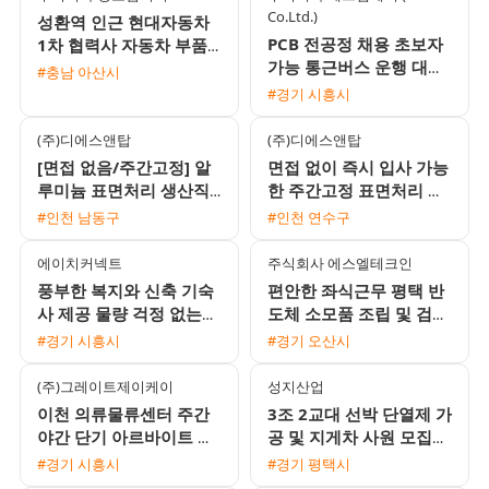
Co.Ltd.)
성환역 인근 현대자동차
PCB 전공정 채용 초보자
1차 협력사 자동차 부품
가능 통근버스 운행 대기
육안검사 및 생산직 모집
#충남 아산시
업 1차 협력사
월 350만에서 400만원
#경기 시흥시
(주)디에스앤탑
(주)디에스앤탑
[면접 없음/주간고정] 알
면접 없이 즉시 입사 가능
루미늄 표면처리 생산직
한 주간고정 표면처리 생
모집 (시급 10520원 / 주
산직 모집 (시급 10520원
#인천 남동구
#인천 연수구
급 가능 / 퇴직금 지급)
/ 주급 가능)
에이치커넥트
주식회사 에스엘테크인
풍부한 복지와 신축 기숙
편안한 좌식근무 평택 반
사 제공 물량 걱정 없는
도체 소모품 조립 및 검사
전자부품 생산직 모집
주간고정 채용 상여120%
#경기 시흥시
#경기 오산시
통근버스 운행
(주)그레이트제이케이
성지산업
이천 의류물류센터 주간
3조 2교대 선박 단열제 가
야간 단기 아르바이트 모
공 및 지게차 사원 모집
집
상여금과 유류비 지원 1
#경기 시흥시
#경기 평택시
인 기숙사 제공