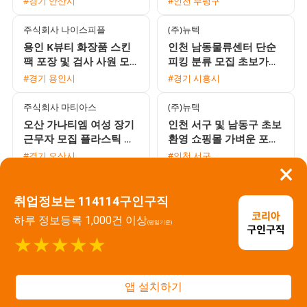
#경기 안산시
#인천 부평구
주식회사 나이스피플
(주)뉴텍
용인 K뷰티 화장품 스킨
인천 남동물류센터 단순
팩 포장 및 검사 사원 모
피킹 분류 모집 초보가능
집 초보 및 동반지원 환영
익일지급 프로모션 진행
#경기 용인시
#경기 시흥시
익일지급
주식회사 마티아스
(주)뉴텍
오산 가나티엠 여성 장기
인천 서구 및 남동구 초보
근무자 모집 플라스틱 사
환영 쇼핑몰 가벼운 포장
상 및 검사 단순 작업 통
및 라벨 부착 단순 업무
#경기 오산시
#인천 서구
×
근버스 운행
당일지급 가능
비에이
주식회사 일등기업
취업정보는 114114구인구직
정남면 대기업 자동차 헤
정남산업단지 기초화장품
드라이트 조립 사출 사원
단순포장 신입 채용 오산
하루 정보등록 1,000건 이상
(평일기준)
모집 초보 및 교포 환영
병점 통근버스 운행 주간
#경기 오산시
#경기 오산시
★★★★★
고정 워라밸 보장
주식회사 일등기업
주식회사 일등기업
오산 통근버스 운행 화장
기초화장품 포장 긴급 대
앱 설치하기
품 케이스 단순 조립 대규
규모 채용 만근수당 및 교