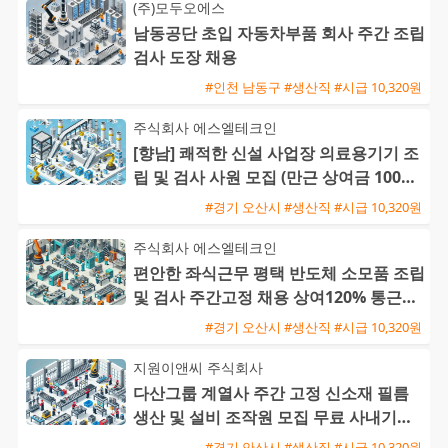
(주)모두오에스
남동공단 초입 자동차부품 회사 주간 조립
검사 도장 채용
#인천 남동구 #생산직 #시급 10,320원
주식회사 에스엘테크인
[향남] 쾌적한 신설 사업장 의료용기기 조
립 및 검사 사원 모집 (만근 상여금 100%
/ 통근버스 운행)
#경기 오산시 #생산직 #시급 10,320원
주식회사 에스엘테크인
편안한 좌식근무 평택 반도체 소모품 조립
및 검사 주간고정 채용 상여120% 통근버
스 운행
#경기 오산시 #생산직 #시급 10,320원
지원이앤씨 주식회사
다산그룹 계열사 주간 고정 신소재 필름
생산 및 설비 조작원 모집 무료 사내기숙
사 제공
#경기 안산시 #생산직 #시급 10,320원