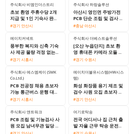
주식회사 비엠인더스트리
주식회사 하랑솔루션
초보 환영 주휴수당 2개
아산시 영인면 주방가전
지급 및 1인 기숙사 완비
PCB 단순 조립 및 검사 채
안성 음성대소 검사 포장
용 자차필수
#경기 안산시
#충남 아산시
사원 모집
에이치커넥트
주식회사 더베스트솔루션
풍부한 복지와 신축 기숙
[오산 누읍단지] 초보 환
사 제공 물량 걱정 없는
영 휴대폰 카메라 모듈 생
전자부품 생산직 모집
산 직원 모집 (일급/주급/
#경기 시흥시
#경기 수원시
가불 가능)
주식회사 에스엠케이 (SMK
에이치더블유시스템(HW시스
Co.Ltd.)
템)
PCB 전공정 채용 초보자
화성 화장품 용기 제조 및
가능 통근버스 운행 대기
검수 사원 모집 초보자 환
업 1차 협력사
영 및 풍부한 수당 혜택
#경기 시흥시
#경기 안산시
주식회사 앤트워크
여기로탁송
PCB 조립 및 기능검사 사
전국 어디서나 집 근처 출
원 모집 남녀무관 일당 주
발 자율 근무 탁송 운전기
급 가능
사 모집 초보 및 외국인
#경기 안산시
#경기 수원시