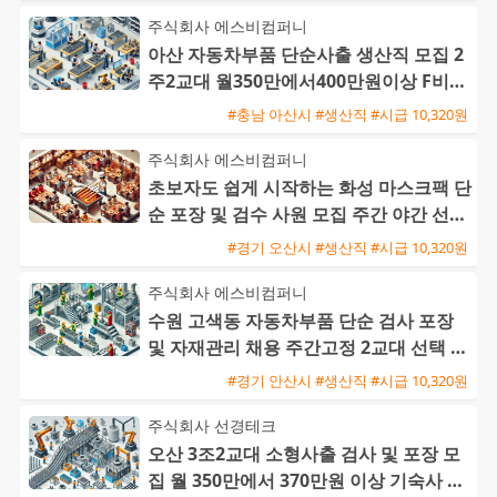
주식회사 에스비컴퍼니
아산 자동차부품 단순사출 생산직 모집 2
주2교대 월350만에서400만원이상 F비자
교포가능 즉시출근환영
#충남 아산시 #생산직 #시급 10,320원
주식회사 에스비컴퍼니
초보자도 쉽게 시작하는 화성 마스크팩 단
순 포장 및 검수 사원 모집 주간 야간 선택
가능
#경기 오산시 #생산직 #시급 10,320원
주식회사 에스비컴퍼니
수원 고색동 자동차부품 단순 검사 포장
및 자재관리 채용 주간고정 2교대 선택 가
능
#경기 안산시 #생산직 #시급 10,320원
주식회사 선경테크
오산 3조2교대 소형사출 검사 및 포장 모
집 월 350만에서 370만원 이상 기숙사 지