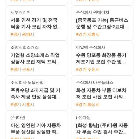
환영
서부캐리어
주식회사 원에이치
서울 인천 경기 및 전국
[중국동포 가능] 통근버스
탁송 기사 모집 자차 없이
운행 및 주간고정·2교대
도 가능한 안정적인 배차
맞춤 일자리 채용
#경기 광명시
#경기 시흥시
환경
소망직업소개소
이알텍 주식회사
기업형 소망소개소 직업
수원 망포동 화장품 용기
상담사 모집 재택 프리랜
제조기업 모집 주간 및 2
서 가능
교대 선택 지원 가능
#경기 군포시
#경기 수원시
주식회사 노을산업
주식회사 바른플러스
주휴수당 2개 지급 및 기
화성 자동차 부품 터보차
숙사 제공 안성 음성대소
저 조립 사원 모집 사외기
생산직 채용 공고
숙사 가능 자차 필수
#경기 시흥시
#경기 화성시
(주)다원
(주)다원
아산 영인면 기아 자동차
[화성 향남] (주)다원 자동
부품 생산팀 성실한 직원
차 부품 수입 검사 주간
모집
고정 사원 모집 (유류비