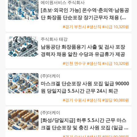
에이원서비스 주식회사
[초보·외국인 가능] 온수역·춘의역·남동공
단 화장품 단순포장 장기근무자 채용 (주
급 가능)
#경기 부천시 #생산직 #시급 10,320원
주식회사 태강
남동공단 화장품용기 사출 및 검사 포장
경력자 채용 알찬 수당과 유급휴가 제공
#인천 연수구 #생산직 #시급 10,320원
(주)더케이
마스크겔 단순포장 사원 모집 일급 90000
원 당일지급 5.5시간 근무 24시 퇴근
#경기 수원시 #생산직 #일당 90,000원
(주)더케이
[화성/당일지급] 하루 5.5시간 근무 마스
크겔 단순포장 및 충진 사원 모집 (일급 9
0,000원)
#경기 오산시 #생산직 #일당 90,000원