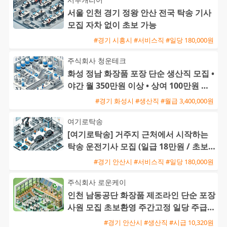
서울 인천 경기 정왕 안산 전국 탁송 기사
모집 자차 없이 초보 가능
#경기 시흥시 #서비스직 #일당 180,000원
주식회사 청운테크
화성 정남 화장품 포장 단순 생산직 모집 •
야간 월 350만원 이상 • 상여 100만원 및
정착지원금 40
#경기 화성시 #생산직 #월급 3,400,000원
여기로탁송
[여기로탁송] 거주지 근처에서 시작하는
탁송 운전기사 모집 (일급 18만원 / 초보
및 외국인 가능)
#경기 안산시 #서비스직 #일당 180,000원
주식회사 로운케이
인천 남동공단 화장품 제조라인 단순 포장
사원 모집 초보환영 주간고정 일당 주급
가능
#경기 안산시 #생산직 #시급 10,320원