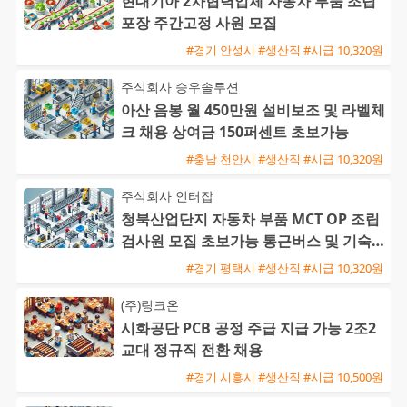
현대기아 2차협력업체 자동차 부품 조립
포장 주간고정 사원 모집
#경기 안성시 #생산직 #시급 10,320원
주식회사 승우솔루션
아산 음봉 월 450만원 설비보조 및 라벨체
크 채용 상여금 150퍼센트 초보가능
#충남 천안시 #생산직 #시급 10,320원
주식회사 인터잡
청북산업단지 자동차 부품 MCT OP 조립
검사원 모집 초보가능 통근버스 및 기숙사
완비
#경기 평택시 #생산직 #시급 10,320원
(주)링크온
시화공단 PCB 공정 주급 지급 가능 2조2
교대 정규직 전환 채용
#경기 시흥시 #생산직 #시급 10,500원