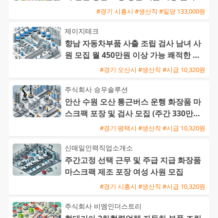
원 모집
#경기 시흥시 #생산직 #일당 133,000원
제이지테크
향남 자동차부품 사출 조립 검사 남녀 사
원 모집 월 450만원 이상 가능 쾌적한 환
경 기숙사 제공
#경기 오산시 #생산직 #시급 10,320원
주식회사 승우솔루션
안산 수원 오산 통근버스 운행 화장품 마
스크팩 포장 및 검사 모집 (주간 330만원 /
야간 390만원)
#경기 평택시 #생산직 #시급 10,320원
신매일인력직업소개소
주간고정 선택 근무 및 주급 지급 화장품
마스크팩 제조 포장 여성 사원 모집
#경기 시흥시 #생산직 #시급 10,320원
주식회사 비엠인더스트리