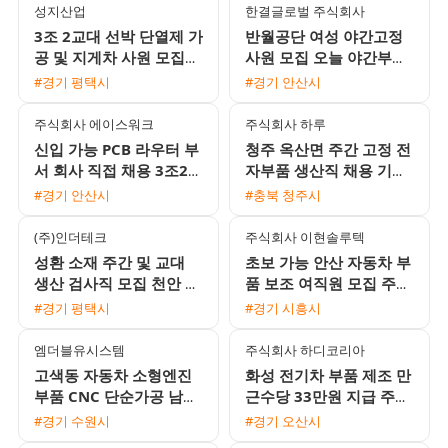
성지산업
한결글로벌 주식회사
3조 2교대 선박 단열제 가
반월공단 여성 야간고정
공 및 지게차 사원 모집
사원 모집 오늘 야간부터
상여금과 유류비 지원 1
시작 일당 및 주급 가능
#경기 평택시
#경기 안산시
인 기숙사 제공
주식회사 에이스워크
주식회사 하루
신입 가능 PCB 라우터 부
청주 옥산면 주간 고정 전
서 회사 직접 채용 3조2교
자부품 생산직 채용 기숙
대 모집
사 및 삼식 제공 초보자
#경기 안산시
#충북 청주시
환영
(주)인더테크
주식회사 이현솔루텍
성환 소재 주간 및 교대
초보 가능 안산 자동차 부
생산 검사직 모집 천안 평
품 보조 여직원 모집 주급
택 통근버스 운행
선택 및 통근버스 운행
#경기 평택시
#경기 시흥시
엠더블유시스템
주식회사 하디코리아
고색동 자동차 소형엔진
화성 전기차 부품 제조 만
부품 CNC 단순가공 남성
근수당 33만원 지급 주간
생산직 모집 (수원역 통근
고정 사원 모집
#경기 수원시
#경기 오산시
버스 운행)