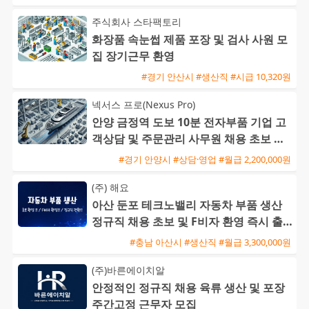
주식회사 스타팩토리
화장품 속눈썹 제품 포장 및 검사 사원 모
집 장기근무 환영
#경기 안산시 #생산직 #시급 10,320원
넥서스 프로(Nexus Pro)
안양 금정역 도보 10분 전자부품 기업 고
객상담 및 주문관리 사무원 채용 초보 가
능
#경기 안양시 #상담·영업 #월급 2,200,000원
(주) 해요
아산 둔포 테크노밸리 자동차 부품 생산
정규직 채용 초보 및 F비자 환영 즉시 출
근 가능
#충남 아산시 #생산직 #월급 3,300,000원
(주)바른에이치알
안정적인 정규직 채용 육류 생산 및 포장
주간고정 근무자 모집