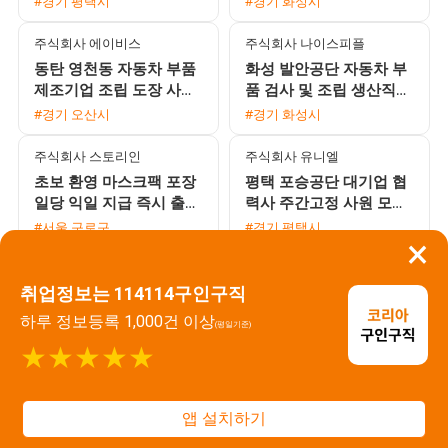
#경기 평택시
#경기 화성시
지급)
주식회사 에이비스
주식회사 나이스피플
동탄 영천동 자동차 부품
화성 발안공단 자동차 부
제조기업 조립 도장 사출
품 검사 및 조립 생산직
생산직 모집 사출부서 수
모집 (가불 가능, 초보 및
#경기 오산시
#경기 화성시
당 20만원 지급
외국인 환영)
주식회사 스토리인
주식회사 유니엘
초보 환영 마스크팩 포장
평택 포승공단 대기업 협
일당 익일 지급 즉시 출근
력사 주간고정 사원 모집
가능
월 350만원 이상 가능 및
#서울 구로구
#경기 평택시
×
기숙사 제공
주식회사 워크온
(주)다원
취업정보는 114114구인구직
수원 고색산업단지 상여
[아산 영인] 프레스 적재
금 150프로 및 추가 수당
및 검수 사원 모집 초보
하루 정보등록 1,000건 이상
(평일기준)
지급 주간 교대 야간 선택
동반 지원 가능 자차 소지
#경기 수원시
#충남 아산시
★★★★★
가능한 반도체 생산 모집
자 환영
(주)디에스앤탑
(주)디에스앤탑
[면접 없음/주간고정] 알
면접 없이 즉시 입사 가능
앱 설치하기
루미늄 표면처리 생산직
한 주간고정 표면처리 생