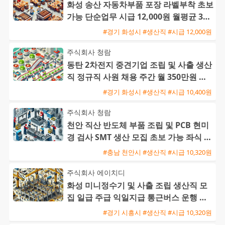
화성 송산 자동차부품 포장 라벨부착 초보
가능 단순업무 시급 12,000원 월평균 300
이상
#경기 화성시 #생산직 #시급 12,000원
주식회사 청람
동탄 2차전지 중견기업 조립 및 사출 생산
직 정규직 사원 채용 주간 월 350만원 및
교대 월 370만원
#경기 화성시 #생산직 #시급 10,400원
주식회사 청람
천안 직산 반도체 부품 조립 및 PCB 현미
경 검사 SMT 생산 모집 초보 가능 좌식 근
무
#충남 천안시 #생산직 #시급 10,320원
주식회사 에이치디
화성 미니정수기 및 사출 조립 생산직 모
집 일급 주급 익일지급 통근버스 운행 초
보 가능
#경기 시흥시 #생산직 #시급 10,320원