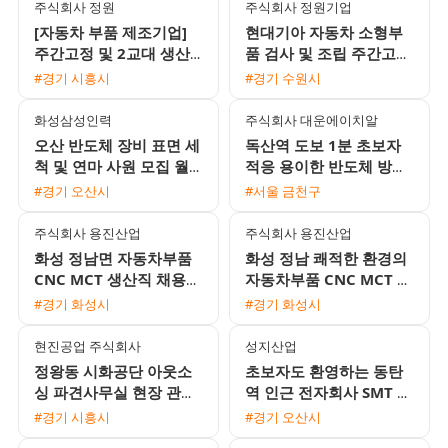
주식회사 정원
주식회사 정원기업
[자동차 부품 제조기업]
현대기아 자동차 소형부
주간고정 및 2교대 생산·
품 검사 및 조립 주간고정
물류·검사 사원 모집 (초
모집 월 350만원 이상 가
#경기 시흥시
#경기 수원시
보 가능)
능
화성삼성인력
주식회사 대운에이치알
오산 반도체 장비 표면 세
독산역 도보 1분 초보자
척 및 연마 사원 모집 월
적응 용이한 반도체 방열
360만 원에서 400만 원
판 육안검사 사원 채용
#경기 오산시
#서울 금천구
이상
주식회사 용진산업
주식회사 용진산업
화성 정남면 자동차부품
화성 정남 쾌적한 환경의
CNC MCT 생산직 채용
자동차부품 CNC MCT 생
(월 400만원 이상 / 기숙
산직 채용
#경기 화성시
#경기 화성시
사 제공)
현진공업 주식회사
성지산업
정왕동 시화공단 아웃소
초보자도 환영하는 동탄
싱 파견사무실 현장 관리
역 인근 전자회사 SMT 조
자 채용
립검사 및 오퍼레이터 채
#경기 시흥시
#경기 오산시
용 2주 2교대 근무