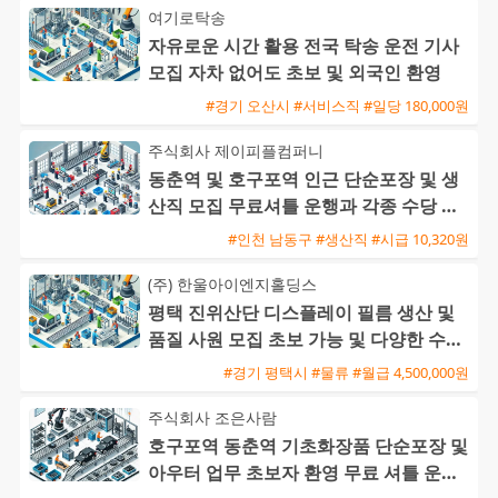
여기로탁송
자유로운 시간 활용 전국 탁송 운전 기사
모집 자차 없어도 초보 및 외국인 환영
#경기 오산시 #서비스직 #일당 180,000원
주식회사 제이피플컴퍼니
동춘역 및 호구포역 인근 단순포장 및 생
산직 모집 무료셔틀 운행과 각종 수당 지
급
#인천 남동구 #생산직 #시급 10,320원
(주) 한울아이엔지홀딩스
평택 진위산단 디스플레이 필름 생산 및
품질 사원 모집 초보 가능 및 다양한 수당
혜택
#경기 평택시 #물류 #월급 4,500,000원
주식회사 조은사람
호구포역 동춘역 기초화장품 단순포장 및
아우터 업무 초보자 환영 무료 셔틀 운행