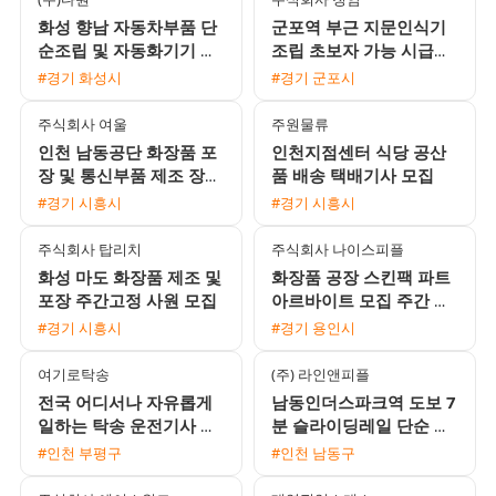
화성 향남 자동차부품 단
군포역 부근 지문인식기
순조립 및 자동화기기 조
조립 초보자 가능 시급
작원 모집 주간고정 유류
10520원 사원 채용
#경기 화성시
#경기 군포시
비지원
주식회사 여울
주원물류
인천 남동공단 화장품 포
인천지점센터 식당 공산
장 및 통신부품 제조 장기
품 배송 택배기사 모집
근로자 모집 (주간고정 /
#경기 시흥시
#경기 시흥시
일수급 선택 가능)
주식회사 탑리치
주식회사 나이스피플
화성 마도 화장품 제조 및
화장품 공장 스킨팩 파트
포장 주간고정 사원 모집
아르바이트 모집 주간 야
간 선택
#경기 시흥시
#경기 용인시
여기로탁송
(주) 라인앤피플
전국 어디서나 자유롭게
남동인더스파크역 도보 7
일하는 탁송 운전기사 모
분 슬라이딩레일 단순 생
집 / 월 450만원 수준 / 초
산직 남녀 모집 냉난방 완
#인천 부평구
#인천 남동구
보 및 외국인 환영
비 주급 신청 가능