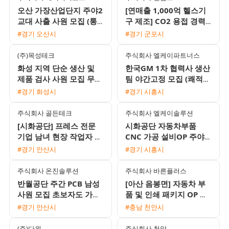
오산 가장산업단지 주야2
[연매출 1,000억 헬스기
교대 사출 사원 모집 (통
구 제조] CO2 용접 경력
근버스 운행 및 제수당 지
기사 모집 (일 16만원 / 장
#경기 오산시
#경기 군포시
급)
기 고정)
(주)목성테크
주식회사 엘케이파트너스
화성 지역 단순 생산 및
한국GM 1차 협력사 생산
제품 검사 사원 모집 무료
팀 야간고정 모집 (쾌적한
기숙사와 식사 제공
환경/통근버스 운행)
#경기 화성시
#경기 시흥시
주식회사 골든테크
주식회사 엘케이솔루션
[시화공단] 프레스 전문
시화공단 자동차부품
기업 남녀 현장 작업자 모
CNC 가공 설비OP 주야2
집 (초보 가능)
교대 모집 (매년 시급 인
#경기 안산시
#경기 시흥시
상 및 정규직 전환 가능)
주식회사 온진솔루션
주식회사 바른플러스
반월공단 주간 PCB 남성
[아산 음봉면] 자동차 부
사원 모집 초보자도 가능
품 및 인쇄 패키지 OP 검
한 쉬운 단순 작업
사 포장 사원 모집
#경기 안산시
#충남 천안시
(주)다원
주식회사 청암