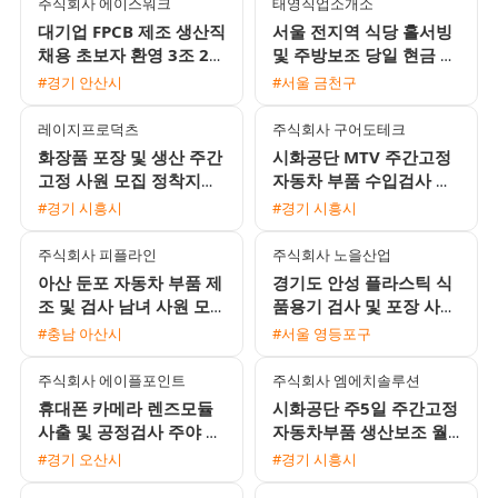
주식회사 에이스워크
태영직업소개소
대기업 FPCB 제조 생산직
서울 전지역 식당 홀서빙
채용 초보자 환영 3조 2교
및 주방보조 당일 현금 지
대 및 통근버스 운행
급 채용
#경기 안산시
#서울 금천구
레이지프로덕츠
주식회사 구어도테크
화장품 포장 및 생산 주간
시화공단 MTV 주간고정
고정 사원 모집 정착지원
자동차 부품 수입검사 여
금 지급
성 사원 모집 주급 가능
#경기 시흥시
#경기 시흥시
주식회사 피플라인
주식회사 노을산업
아산 둔포 자동차 부품 제
경기도 안성 플라스틱 식
조 및 검사 남녀 사원 모
품용기 검사 및 포장 사원
집 통근버스 운행 및 교통
모집 초보자 환영 1인실
#충남 아산시
#서울 영등포구
비 지원
기숙사 제공
주식회사 에이플포인트
주식회사 엠에치솔루션
휴대폰 카메라 렌즈모듈
시화공단 주5일 주간고정
사출 및 공정검사 주야 2
자동차부품 생산보조 월
교대 사원 모집
310만원 남녀 사원 모집
#경기 오산시
#경기 시흥시