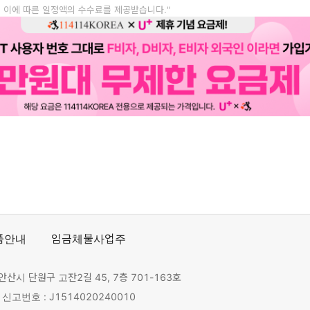
, 이에 따른 일정액의 수수료를 제공받습니다."
품안내
임금체불사업주
안산시 단원구 고잔2길 45, 7층 701-163호
고번호 : J1514020240010