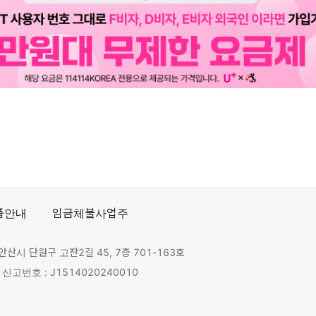
품안내
임금체불사업주
안산시 단원구 고잔2길 45, 7층 701-163호
고번호 : J1514020240010