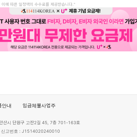
, 이에 따른 일정액의 수수료를 제공받습니다."
품안내
임금체불사업주
안산시 단원구 고잔2길 45, 7층 701-163호
고번호 : J1514020240010