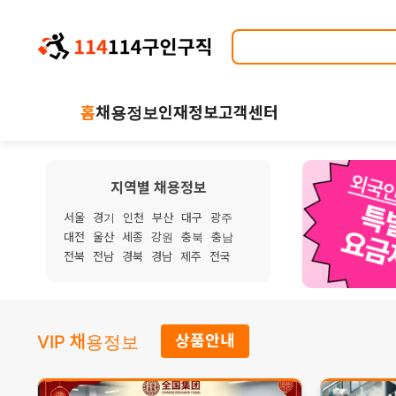
홈
채용정보
인재정보
고객센터
지역별 채용정보
서울
경기
인천
부산
대구
광주
대전
울산
세종
강원
충북
충남
전북
전남
경북
경남
제주
전국
VIP 채용정보
상품안내