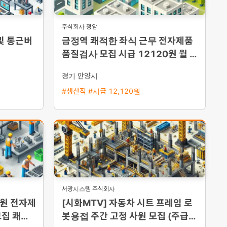
주식회사 청암
및 통근버
금정역 쾌적한 좌식 근무 전자제품
품질검사 모집 시급 12120원 월 3
50만원에서 380만원 가능
경기 안양시
#생산직 #시급 12,120원
서광시스템 주식회사
0원 전자제
[시화MTV] 자동차 시트 프레임 로
모집 쾌적
봇용접 주간 고정 사원 모집 (주급