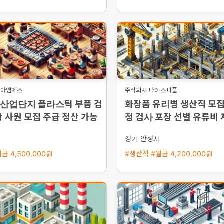
리아엠에스
주식회사 나이스피플
산업단지 플라스틱 부품 검
화장품 유리병 생산직 모
장 사원 모집 주급 정산 가능
정 검사 포장 선별 유류비 
반 가능
시
경기 안성시
급 4,500,000원
#생산직 #월급 4,200,000원