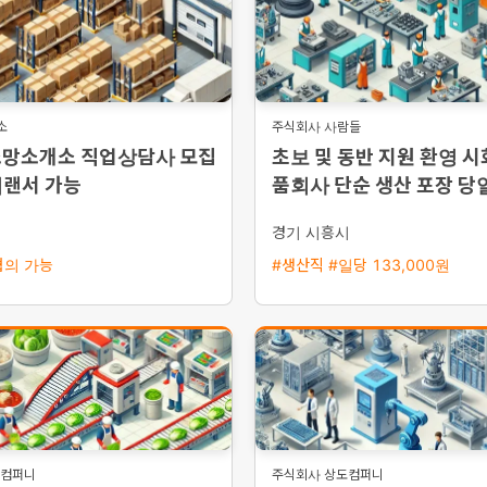
소
주식회사 사람들
소망소개소 직업상담사 모집
초보 및 동반 지원 환영 시
리랜서 가능
품회사 단순 생산 포장 당
능 남여 사원 모집
시
경기 시흥시
협의 가능
#생산직 #일당 133,000원
도컴퍼니
주식회사 상도컴퍼니