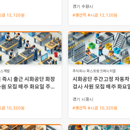
한 좌식 근무와 높은 정착
경기 수원시
급 12,120원
#생산직 #시급 12,120원
너스개발
주식회사 퍼스트링크에이치알
 즉시 출근 시화공단 화장
시화공단 주간고정 자동차
원 모집 매주 화요일 주급
검사 사원 모집 매주 화요일
5일 주간근무
급
시
경기 시흥시
급 10,320원
#생산직 #시급 10,320원