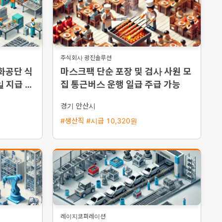
주식회사 광진솔루션
화공단 식
마스크팩 단순 포장 및 검사 사원 모
일 지급 가
집 통근버스 운행 일급 주급 가능
경기 안산시
#생산직 #시급 10,320원
레이지코퍼레이션