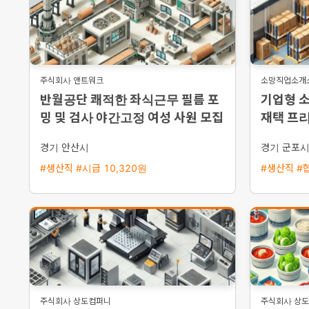
주식회사 앤트워크
소망직업소개
반월공단 쾌적한 좌식근무 필름 포
기업형 
밍 및 검사 야간고정 여성 사원 모집
재택 프
경기 안산시
경기 군포
#생산직 #시급 10,320원
#생산직 #
주식회사 상도컴퍼니
주식회사 상