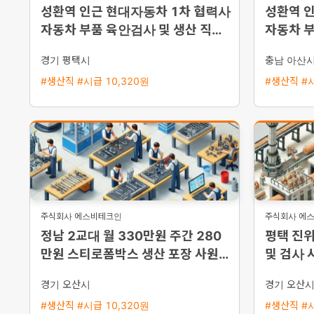
성환역 인근 현대자동차 1차 협력사
성환역 
자동차 부품 육안검사 및 생산 직원
자동차 부
채용 평택 통근버스 운행
집 월 3
경기 평택시
충남 아산
#생산직 #시급 10,320원
#생산직 #시
주식회사 에스비테크인
주식회사 에
정남 2교대 월 330만원 주간 280
평택 진
만원 스티로폼박스 생산 포장 사원
및 검사 
모집
가능
경기 오산시
경기 오산
#생산직 #시급 10,320원
#생산직 #시