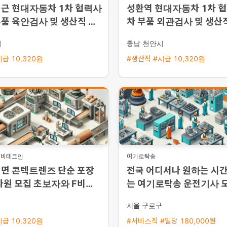
인근 현대자동차 1차 협력사
성환역 현대자동차 1차 
품 육안검사 및 생산직 모
차 부품 외관검사 및 생산
50만에서 400만원
근버스 운행
시
충남 천안시
급 10,320원
#생산직 #시급 10,320원
스비테크인
여기로탁송
위면 콘텍트렌즈 단순 포장
전국 어디서나 원하는 시
사원 모집 초보자와 F비자
는 여기로탁송 운전기사 모
및 외국인 환영)
시
서울 구로구
급 10,320원
#서비스직 #일당 180,000원