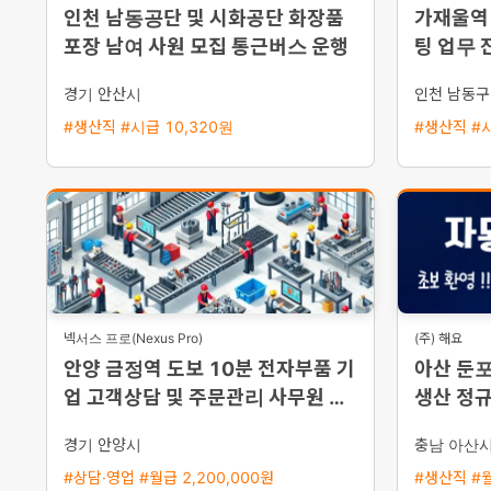
인천 남동공단 및 시화공단 화장품
가재울역 
포장 남여 사원 모집 통근버스 운행
팅 업무 
집
경기 안산시
인천 남동구
#생산직 #시급 10,320원
#생산직 #시
넥서스 프로(Nexus Pro)
(주) 해요
안양 금정역 도보 10분 전자부품 기
아산 둔
업 고객상담 및 주문관리 사무원 채
생산 정규
용 초보 가능
영 즉시 
경기 안양시
충남 아산
#상담·영업 #월급 2,200,000원
#생산직 #월