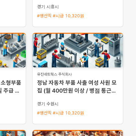
률
가능/통근버스 운행)
경기 시흥시
#생산직 #시급 10,320원
유진네트웍스 주식회사
 소형부품
정남 자동차 부품 사출 여성 사원 모
 주급 지
집 (월 400만원 이상 / 병점 통근버
스 운행)
경기 수원시
#생산직 #시급 10,320원