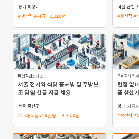
0만원 좌식근무
경기 의왕시
서울 금천구
#생산직 #시급 10,320원
#생산직 #시
태영직업소개소
주식회사 위
서울 전지역 식당 홀서빙 및 주방보
면접 없이
조 당일 현금 지급 채용
품 생산사
지급 주
서울 금천구
경기 시흥
#외식·식음료 #일당 150,000원
#생산직 #시