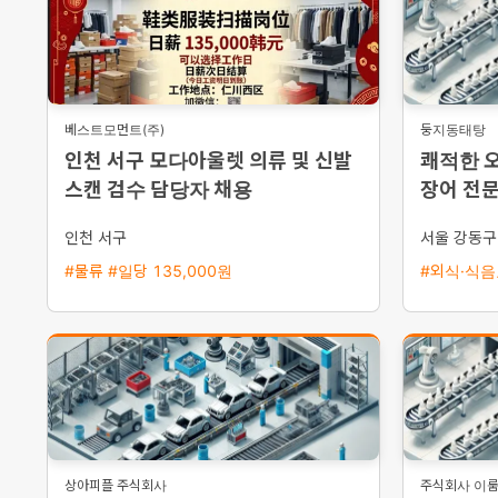
베스트모먼트(주)
둥지동태탕
인천 서구 모다아울렛 의류 및 신발
쾌적한 
스캔 검수 담당자 채용
장어 전
인천 서구
서울 강동구
#물류 #일당 135,000원
#외식·식음료
상아피플 주식회사
주식회사 이