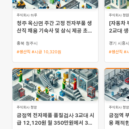
주식회사 하루
주식회사 정원
청주 옥산면 주간 고정 전자부품 생
[자동차 
산직 채용 기숙사 및 삼식 제공 초보
2교대 생
자 환영
보 가능)
충북 청주시
경기 시흥
#생산직 #시급 10,320원
#생산직 #시
주식회사 청암
주식회사 청암
금정역 전자제품 품질검사 3교대 시
금정역 
급 12,120원 월 350만원에서 38
용 쾌적한