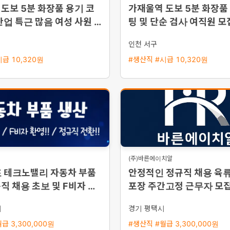
도보 5분 화장품 용기 코
가재울역 도보 5분 화장품
잔업 특근 많음 여성 사원 모
팅 및 단순 검사 여직원 모
인천 서구
급 10,320원
#생산직 #시급 10,320원
(주)바른에이치알
포 테크노밸리 자동차 부품
안정적인 정규직 채용 육류
직 채용 초보 및 F비자 환
포장 주간고정 근무자 모
출근 가능
시
경기 평택시
급 3,300,000원
#생산직 #월급 3,300,000원