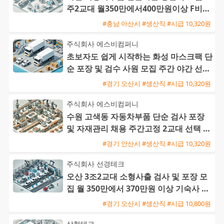
주2교대 월350만에서400만원이상 F비자
교포가능 즉시출근환영
#충남 아산시 #생산직 #시급 10,320원
주식회사 에스비컴퍼니
초보자도 쉽게 시작하는 화성 마스크팩 단
순 포장 및 검수 사원 모집 주간 야간 선택
가능
#경기 오산시 #생산직 #시급 10,320원
주식회사 에스비컴퍼니
수원 고색동 자동차부품 단순 검사 포장
및 자재관리 채용 주간고정 2교대 선택 가
능
#경기 안산시 #생산직 #시급 10,320원
주식회사 선경테크
오산 3조2교대 소형사출 검사 및 포장 모
집 월 350만에서 370만원 이상 기숙사 지
원 및 통근버스 운행
#경기 오산시 #생산직 #시급 10,800원
삼형테크