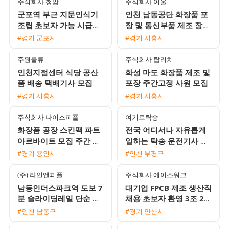
주식회사 청암
주식회사 여울
군포역 부근 지문인식기
인천 남동공단 화장품 포
조립 초보자 가능 시급
장 및 통신부품 제조 장기
10520원 사원 채용
근로자 모집 (주간고정 /
#경기 군포시
#경기 시흥시
일수급 선택 가능)
주원물류
주식회사 탑리치
인천지점센터 식당 공산
화성 마도 화장품 제조 및
품 배송 택배기사 모집
포장 주간고정 사원 모집
#경기 시흥시
#경기 시흥시
주식회사 나이스피플
여기로탁송
화장품 공장 스킨팩 파트
전국 어디서나 자유롭게
아르바이트 모집 주간 야
일하는 탁송 운전기사 모
간 선택
집 / 월 450만원 수준 / 초
#경기 용인시
#인천 부평구
보 및 외국인 환영
(주) 라인앤피플
주식회사 에이스워크
남동인더스파크역 도보 7
대기업 FPCB 제조 생산직
분 슬라이딩레일 단순 생
채용 초보자 환영 3조 2교
산직 남녀 모집 냉난방 완
대 및 통근버스 운행
#인천 남동구
#경기 안산시
비 주급 신청 가능