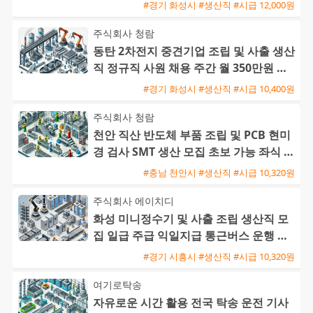
이상
#경기 화성시 #생산직 #시급 12,000원
주식회사 청람
동탄 2차전지 중견기업 조립 및 사출 생산
직 정규직 사원 채용 주간 월 350만원 및
교대 월 370만원
#경기 화성시 #생산직 #시급 10,400원
주식회사 청람
천안 직산 반도체 부품 조립 및 PCB 현미
경 검사 SMT 생산 모집 초보 가능 좌식 근
무
#충남 천안시 #생산직 #시급 10,320원
주식회사 에이치디
화성 미니정수기 및 사출 조립 생산직 모
집 일급 주급 익일지급 통근버스 운행 초
보 가능
#경기 시흥시 #생산직 #시급 10,320원
여기로탁송
자유로운 시간 활용 전국 탁송 운전 기사