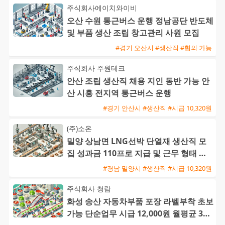
주식회사에이치와이비
오산 수원 통근버스 운행 정남공단 반도체
및 부품 생산 조립 창고관리 사원 모집
#경기 오산시 #생산직 #협의 가능
주식회사 주원테크
안산 조립 생산직 채용 지인 동반 가능 안
산 시흥 전지역 통근버스 운행
#경기 안산시 #생산직 #시급 10,320원
(주)소온
밀양 상남면 LNG선박 단열재 생산직 모
집 성과금 110프로 지급 및 근무 형태 선
택 가능
#경남 밀양시 #생산직 #시급 10,320원
주식회사 청람
화성 송산 자동차부품 포장 라벨부착 초보
가능 단순업무 시급 12,000원 월평균 300