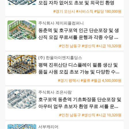
모집 자차 없어도 초보 및 외국인 환영
#경기 오산시 #서비스직 #일당 180,000원
주식회사 제이피플컴퍼니
동춘역 및 호구포역 인근 단순포장 및 생
산직 모집 무료셔틀 운행과 각종 수당 지
급
#인천 남동구 #생산직 #시급 10,320원
(주) 한울아이엔지홀딩스
평택 진위산단 디스플레이 필름 생산 및
품질 사원 모집 초보 가능 및 다양한 수당
혜택
#경기 평택시 #물류 #월급 4,500,000원
주식회사 조은사람
호구포역 동춘역 기초화장품 단순포장 및
아우터 업무 초보자 환영 무료 셔틀 운행
익일지급 가능
#인천 남동구 #생산직 #시급 10,320원
서부캐리어