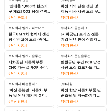
[연매출 1,000억 헬스기
화성 지역 단순 생산 및
구 제조] CO2 용접 경력
제품 검사 사원 모집 무료
기사 모집 (일 16만원 / 장
기숙사와 식사 제공
#경기 군포시
#경기 화성시
기 고정)
주식회사 엘케이파트너스
주식회사 골든테크
한국GM 1차 협력사 생산
[시화공단] 프레스 전문
팀 야간고정 모집 (쾌적한
기업 남녀 현장 작업자 모
환경/통근버스 운행)
집 (초보 가능)
#경기 시흥시
#경기 안산시
주식회사 엘케이솔루션
주식회사 온진솔루션
시화공단 자동차부품
반월공단 주간 PCB 남성
CNC 가공 설비OP 주야2
사원 모집 초보자도 가능
교대 모집 (매년 시급 인
한 쉬운 단순 작업
#경기 시흥시
#경기 안산시
상 및 정규직 전환 가능)
주식회사 바른플러스
(주)다원
[아산 음봉면] 자동차 부
화성 향남 자동차부품 단
품 및 인쇄 패키지 OP 검
순조립 및 자동화기기 조
사 포장 사원 모집
작원 모집 주간고정 유류
#충남 천안시
#경기 화성시
비지원