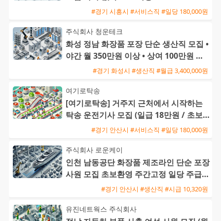
#경기 시흥시 #서비스직 #일당 180,000원
주식회사 청운테크
화성 정남 화장품 포장 단순 생산직 모집 •
야간 월 350만원 이상 • 상여 100만원 및
정착지원금 40
#경기 화성시 #생산직 #월급 3,400,000원
여기로탁송
[여기로탁송] 거주지 근처에서 시작하는
탁송 운전기사 모집 (일급 18만원 / 초보
및 외국인 가능)
#경기 안산시 #서비스직 #일당 180,000원
주식회사 로운케이
인천 남동공단 화장품 제조라인 단순 포장
사원 모집 초보환영 주간고정 일당 주급
가능
#경기 안산시 #생산직 #시급 10,320원
유진네트웍스 주식회사