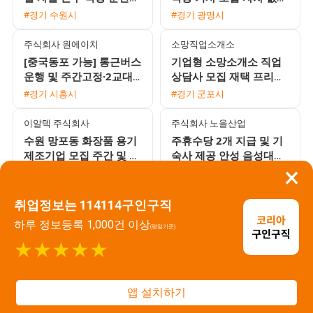
사 모집 초보 및 외국인
도 가능한 안정적인 배차
#경기 수원시
#경기 광명시
환영
환경
주식회사 원에이치
소망직업소개소
[중국동포 가능] 통근버스
기업형 소망소개소 직업
운행 및 주간고정·2교대
상담사 모집 재택 프리랜
맞춤 일자리 채용
서 가능
#경기 시흥시
#경기 군포시
이알텍 주식회사
주식회사 노을산업
수원 망포동 화장품 용기
주휴수당 2개 지급 및 기
제조기업 모집 주간 및 2
숙사 제공 안성 음성대소
×
교대 선택 지원 가능
생산직 채용 공고
#경기 수원시
#경기 시흥시
주식회사 바른플러스
(주)다원
취업정보는 114114구인구직
화성 자동차 부품 터보차
아산 영인면 기아 자동차
하루 정보등록 1,000건 이상
(평일기준)
저 조립 사원 모집 사외기
부품 생산팀 성실한 직원
★★★★★
숙사 가능 자차 필수
모집
#경기 화성시
#경기 평택시
(주)다원
주식회사 에이비스
앱 설치하기
[화성 향남] (주)다원 자동
동탄 영천동 자동차 부품
차 부품 수입 검사 주간
제조기업 조립 도장 사출