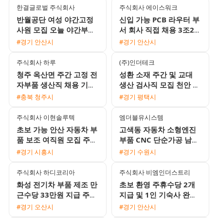
한결글로벌 주식회사
주식회사 에이스워크
반월공단 여성 야간고정
신입 가능 PCB 라우터 부
사원 모집 오늘 야간부터
서 회사 직접 채용 3조2교
시작 일당 및 주급 가능
대 모집
#경기 안산시
#경기 안산시
주식회사 하루
(주)인더테크
청주 옥산면 주간 고정 전
성환 소재 주간 및 교대
자부품 생산직 채용 기숙
생산 검사직 모집 천안 평
사 및 삼식 제공 초보자
택 통근버스 운행
#충북 청주시
#경기 평택시
환영
주식회사 이현솔루텍
엠더블유시스템
초보 가능 안산 자동차 부
고색동 자동차 소형엔진
품 보조 여직원 모집 주급
부품 CNC 단순가공 남성
선택 및 통근버스 운행
생산직 모집 (수원역 통근
#경기 시흥시
#경기 수원시
버스 운행)
주식회사 하디코리아
주식회사 비엠인더스트리
화성 전기차 부품 제조 만
초보 환영 주휴수당 2개
근수당 33만원 지급 주간
지급 및 1인 기숙사 완비
고정 사원 모집
안성 음성대소 검사 포장
#경기 오산시
#경기 안산시
사원 모집