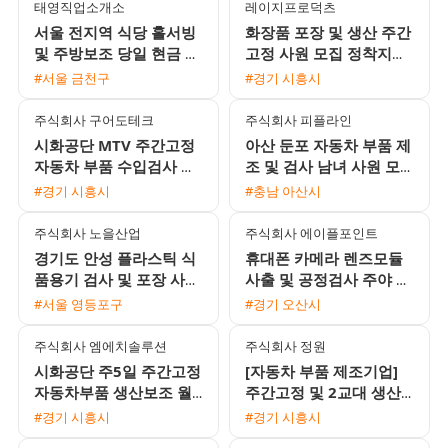
태영직업소개소
레이지프로덕츠
서울 전지역 식당 홀서빙
화장품 포장 및 생산 주간
및 주방보조 당일 현금 지
고정 사원 모집 정착지원
급 채용
금 지급
#서울 금천구
#경기 시흥시
주식회사 구어도테크
주식회사 피플라인
시화공단 MTV 주간고정
아산 둔포 자동차 부품 제
자동차 부품 수입검사 여
조 및 검사 남녀 사원 모
성 사원 모집 주급 가능
집 통근버스 운행 및 교통
#경기 시흥시
#충남 아산시
비 지원
주식회사 노을산업
주식회사 에이플포인트
경기도 안성 플라스틱 식
휴대폰 카메라 렌즈모듈
품용기 검사 및 포장 사원
사출 및 공정검사 주야 2
모집 초보자 환영 1인실
교대 사원 모집
#서울 영등포구
#경기 오산시
기숙사 제공
주식회사 엠에치솔루션
주식회사 정원
시화공단 주5일 주간고정
[자동차 부품 제조기업]
자동차부품 생산보조 월
주간고정 및 2교대 생산·
310만원 남녀 사원 모집
물류·검사 사원 모집 (초
#경기 시흥시
#경기 시흥시
보 가능)