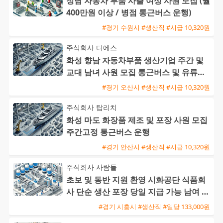
정남 자동차 부품 사출 여성 사원 모집 (월
400만원 이상 / 병점 통근버스 운행)
#경기 수원시 #생산직 #시급 10,320원
주식회사 디에스
화성 향남 자동차부품 생산기업 주간 및
교대 남녀 사원 모집 통근버스 및 유류비
지원
#경기 오산시 #생산직 #시급 10,320원
주식회사 탑리치
화성 마도 화장품 제조 및 포장 사원 모집
주간고정 통근버스 운행
#경기 안산시 #생산직 #시급 10,320원
주식회사 사람들
초보 및 동반 지원 환영 시화공단 식품회
사 단순 생산 포장 당일 지급 가능 남여 사
원 모집
#경기 시흥시 #생산직 #일당 133,000원