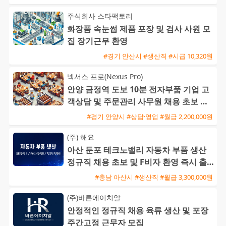
주식회사 스타팩토리
화장품 속눈썹 제품 포장 및 검사 사원 모
집 장기근무 환영
#경기 안산시 #생산직 #시급 10,320원
넥서스 프로(Nexus Pro)
안양 금정역 도보 10분 전자부품 기업 고
객상담 및 주문관리 사무원 채용 초보 가
능
#경기 안양시 #상담·영업 #월급 2,200,000원
(주) 해요
아산 둔포 테크노밸리 자동차 부품 생산
정규직 채용 초보 및 F비자 환영 즉시 출
근 가능
#충남 아산시 #생산직 #월급 3,300,000원
(주)바른에이치알
안정적인 정규직 채용 육류 생산 및 포장
주간고정 근무자 모집