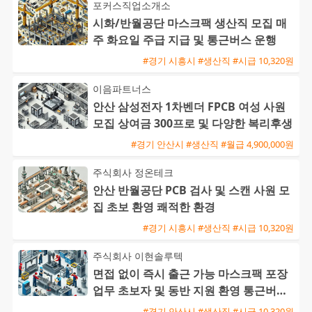
포커스직업소개소
시화/반월공단 마스크팩 생산직 모집 매
주 화요일 주급 지급 및 통근버스 운행
#경기 시흥시 #생산직 #시급 10,320원
이음파트너스
안산 삼성전자 1차벤더 FPCB 여성 사원
모집 상여금 300프로 및 다양한 복리후생
#경기 안산시 #생산직 #월급 4,900,000원
주식회사 정온테크
안산 반월공단 PCB 검사 및 스캔 사원 모
집 초보 환영 쾌적한 환경
#경기 시흥시 #생산직 #시급 10,320원
주식회사 이현솔루텍
면접 없이 즉시 출근 가능 마스크팩 포장
업무 초보자 및 동반 지원 환영 통근버스
운행
#경기 안산시 #생산직 #시급 10,320원