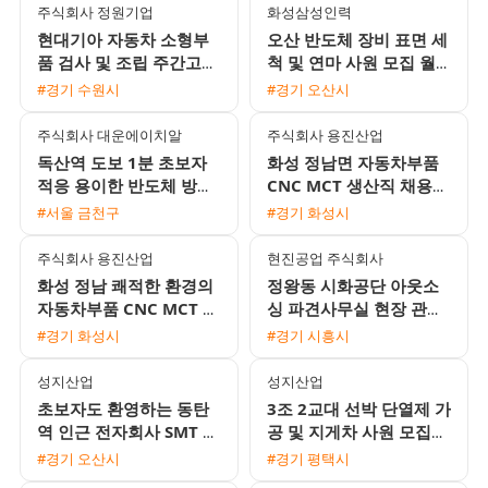
주식회사 정원기업
화성삼성인력
현대기아 자동차 소형부
오산 반도체 장비 표면 세
품 검사 및 조립 주간고정
척 및 연마 사원 모집 월
모집 월 350만원 이상 가
360만 원에서 400만 원
#경기 수원시
#경기 오산시
능
이상
주식회사 대운에이치알
주식회사 용진산업
독산역 도보 1분 초보자
화성 정남면 자동차부품
적응 용이한 반도체 방열
CNC MCT 생산직 채용
판 육안검사 사원 채용
(월 400만원 이상 / 기숙
#서울 금천구
#경기 화성시
사 제공)
주식회사 용진산업
현진공업 주식회사
화성 정남 쾌적한 환경의
정왕동 시화공단 아웃소
자동차부품 CNC MCT 생
싱 파견사무실 현장 관리
산직 채용
자 채용
#경기 화성시
#경기 시흥시
성지산업
성지산업
초보자도 환영하는 동탄
3조 2교대 선박 단열제 가
역 인근 전자회사 SMT 조
공 및 지게차 사원 모집
립검사 및 오퍼레이터 채
상여금과 유류비 지원 1
#경기 오산시
#경기 평택시
용 2주 2교대 근무
인 기숙사 제공