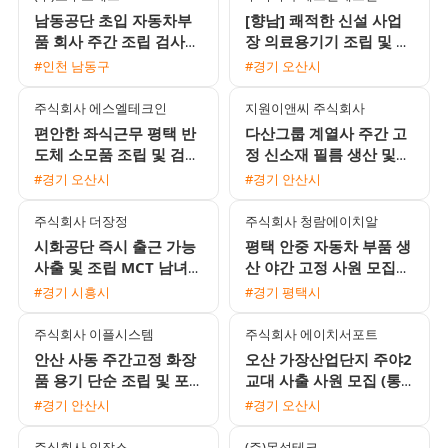
남동공단 초입 자동차부
[향남] 쾌적한 신설 사업
품 회사 주간 조립 검사
장 의료용기기 조립 및 검
도장 채용
사 사원 모집 (만근 상여
#인천 남동구
#경기 오산시
금 100% / 통근버스 운
행)
주식회사 에스엘테크인
지원이앤씨 주식회사
편안한 좌식근무 평택 반
다산그룹 계열사 주간 고
도체 소모품 조립 및 검사
정 신소재 필름 생산 및
주간고정 채용 상여120%
설비 조작원 모집 무료 사
#경기 오산시
#경기 안산시
통근버스 운행
내기숙사 제공
주식회사 더장정
주식회사 청람에이치알
시화공단 즉시 출근 가능
평택 안중 자동차 부품 생
사출 및 조립 MCT 남녀
산 야간 고정 사원 모집
생산직 채용
월 400만원 이상 가능
#경기 시흥시
#경기 평택시
주식회사 이플시스템
주식회사 에이치서포트
안산 사동 주간고정 화장
오산 가장산업단지 주야2
품 용기 단순 조립 및 포
교대 사출 사원 모집 (통
장 사원 모집 일급 주급
근버스 운행 및 제수당 지
#경기 안산시
#경기 오산시
선택 가능
급)
주식회사 인잡스
(주)목성테크