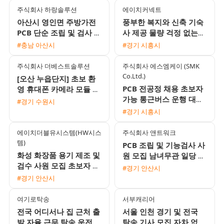
주식회사 하랑솔루션
에이치커넥트
아산시 영인면 주방가전
풍부한 복지와 신축 기숙
PCB 단순 조립 및 검사 채
사 제공 물량 걱정 없는
용 자차필수
전자부품 생산직 모집
#충남 아산시
#경기 시흥시
주식회사 더베스트솔루션
주식회사 에스엠케이 (SMK
Co.Ltd.)
[오산 누읍단지] 초보 환
PCB 전공정 채용 초보자
영 휴대폰 카메라 모듈 생
가능 통근버스 운행 대기
산 직원 모집 (일급/주급/
#경기 수원시
업 1차 협력사
가불 가능)
#경기 시흥시
에이치더블유시스템(HW시스
주식회사 앤트워크
템)
PCB 조립 및 기능검사 사
화성 화장품 용기 제조 및
원 모집 남녀무관 일당 주
검수 사원 모집 초보자 환
급 가능
#경기 안산시
영 및 풍부한 수당 혜택
#경기 안산시
여기로탁송
서부캐리어
전국 어디서나 집 근처 출
서울 인천 경기 및 전국
발 자율 근무 탁송 운전기
탁송 기사 모집 자차 없이