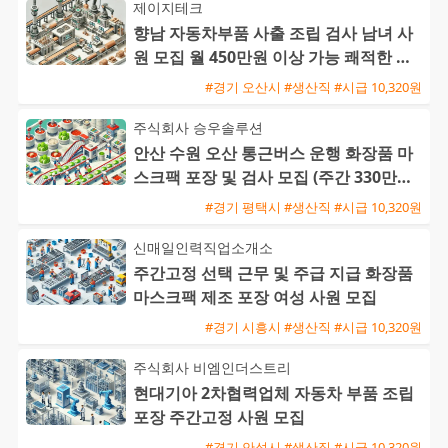
제이지테크
향남 자동차부품 사출 조립 검사 남녀 사
원 모집 월 450만원 이상 가능 쾌적한 환
경 기숙사 제공
#경기 오산시 #생산직 #시급 10,320원
주식회사 승우솔루션
안산 수원 오산 통근버스 운행 화장품 마
스크팩 포장 및 검사 모집 (주간 330만원 /
야간 390만원)
#경기 평택시 #생산직 #시급 10,320원
신매일인력직업소개소
주간고정 선택 근무 및 주급 지급 화장품
마스크팩 제조 포장 여성 사원 모집
#경기 시흥시 #생산직 #시급 10,320원
주식회사 비엠인더스트리
현대기아 2차협력업체 자동차 부품 조립
포장 주간고정 사원 모집
#경기 안성시 #생산직 #시급 10,320원