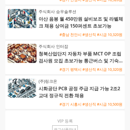
주식회사 승우솔루션
아산 음봉 월 450만원 설비보조 및 라벨체
크 채용 상여금 150퍼센트 초보가능
#충남 천안시 #생산직 #시급 10,320원
주식회사 인터잡
청북산업단지 자동차 부품 MCT OP 조립
검사원 모집 초보가능 통근버스 및 기숙사
완비
#경기 평택시 #생산직 #시급 10,320원
(주)링크온
시화공단 PCB 공정 주급 지급 가능 2조2
교대 정규직 전환 채용
#경기 시흥시 #생산직 #시급 10,500원
VIP 등록
광고상품안내