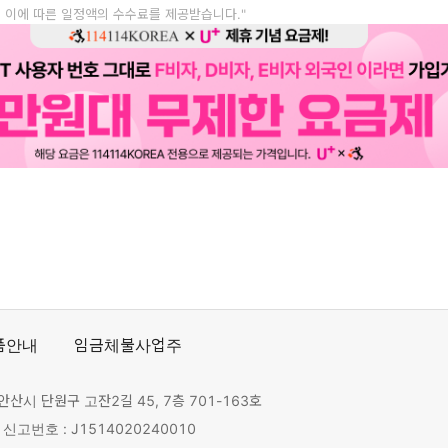
, 이에 따른 일정액의 수수료를 제공받습니다."
품안내
임금체불사업주
안산시 단원구 고잔2길 45, 7층 701-163호
고번호 : J1514020240010