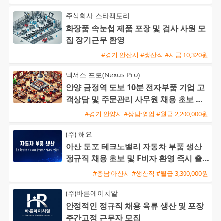
주식회사 스타팩토리
화장품 속눈썹 제품 포장 및 검사 사원 모
집 장기근무 환영
#경기 안산시 #생산직 #시급 10,320원
넥서스 프로(Nexus Pro)
안양 금정역 도보 10분 전자부품 기업 고
객상담 및 주문관리 사무원 채용 초보 가
능
#경기 안양시 #상담·영업 #월급 2,200,000원
(주) 해요
아산 둔포 테크노밸리 자동차 부품 생산
정규직 채용 초보 및 F비자 환영 즉시 출
근 가능
#충남 아산시 #생산직 #월급 3,300,000원
(주)바른에이치알
안정적인 정규직 채용 육류 생산 및 포장
주간고정 근무자 모집