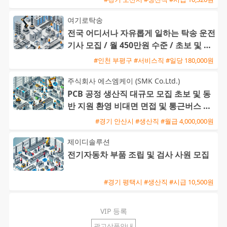
여기로탁송
전국 어디서나 자유롭게 일하는 탁송 운전
기사 모집 / 월 450만원 수준 / 초보 및 외
국인 환영
#인천 부평구 #서비스직 #일당 180,000원
주식회사 에스엠케이 (SMK Co.Ltd.)
PCB 공정 생산직 대규모 모집 초보 및 동
반 지원 환영 비대면 면접 및 통근버스 운
행
#경기 안산시 #생산직 #월급 4,000,000원
제이디솔루션
전기자동차 부품 조립 및 검사 사원 모집
#경기 평택시 #생산직 #시급 10,500원
VIP 등록
광고상품안내