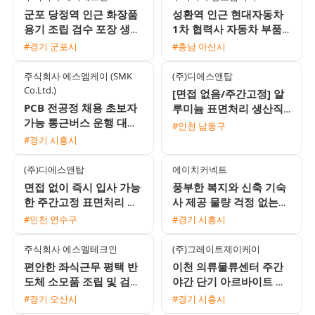
군포 당정역 인근 화장품
성환역 인근 현대자동차
용기 조립 검수 포장 생산
1차 협력사 자동차 부품
사원 모집 F비자 가능 가
육안검사 및 생산직 모집
#경기 군포시
#충남 아산시
불 가능
월 350만에서 400만원
주식회사 에스엠케이 (SMK
(주)디에스앤탑
Co.Ltd.)
[면접 없음/주간고정] 알
PCB 전공정 채용 초보자
루미늄 표면처리 생산직
가능 통근버스 운행 대기
모집 (시급 10520원 / 주
#인천 남동구
업 1차 협력사
급 가능 / 퇴직금 지급)
#경기 시흥시
(주)디에스앤탑
에이치커넥트
면접 없이 즉시 입사 가능
풍부한 복지와 신축 기숙
한 주간고정 표면처리 생
사 제공 물량 걱정 없는
산직 모집 (시급 10520원
전자부품 생산직 모집
#인천 연수구
#경기 시흥시
/ 주급 가능)
주식회사 에스엘테크인
(주)그레이트제이케이
편안한 좌식근무 평택 반
이천 의류물류센터 주간
도체 소모품 조립 및 검사
야간 단기 아르바이트 모
주간고정 채용 상여120%
집
#경기 오산시
#경기 시흥시
통근버스 운행