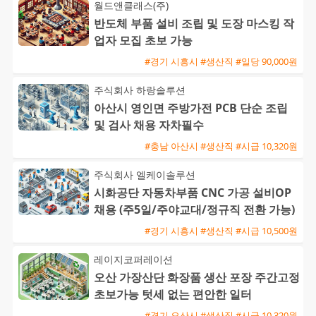
월드앤클래스(주)
반도체 부품 설비 조립 및 도장 마스킹 작
업자 모집 초보 가능
#경기 시흥시 #생산직 #일당 90,000원
주식회사 하랑솔루션
아산시 영인면 주방가전 PCB 단순 조립
및 검사 채용 자차필수
#충남 아산시 #생산직 #시급 10,320원
주식회사 엘케이솔루션
시화공단 자동차부품 CNC 가공 설비OP
채용 (주5일/주야교대/정규직 전환 가능)
#경기 시흥시 #생산직 #시급 10,500원
레이지코퍼레이션
오산 가장산단 화장품 생산 포장 주간고정
초보가능 텃세 없는 편안한 일터
#경기 오산시 #생산직 #시급 10,320원