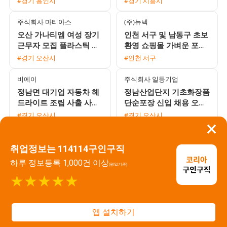
#경기 용인시
#경기 시흥시
익일지급
주식회사 마티아스
(주)뉴텍
오산 가나티엠 여성 장기
인천 서구 및 남동구 초보
근무자 모집 플라스틱 사
환영 쇼핑몰 가벼운 포장
상 및 검사 단순 작업 통
및 라벨 부착 단순 업무
#경기 오산시
#인천 서구
근버스 운행
당일지급 가능
비에이
주식회사 일등기업
정남면 대기업 자동차 헤
정남산업단지 기초화장품
드라이트 조립 사출 사원
단순포장 신입 채용 오산
모집 초보 및 교포 환영
병점 통근버스 운행 주간
#경기 오산시
#경기 오산시
×
고정 워라밸 보장
주식회사 일등기업
주식회사 일등기업
취업정보는 114114구인구직
오산 통근버스 운행 화장
기초화장품 포장 긴급 대
품 케이스 단순 조립 대규
규모 채용 만근수당 및 교
하루 정보등록 1,000건 이상
(평일기준)
모 채용 (하루 근무 체험
통비 지급 주부사원 F비
#경기 오산시
#경기 화성시
★★★★★
가능, 정규직 전환)
자 환영
주식회사 에스엠테크
주식회사 에스엠테크
시화 MTV 자동차 HPCB
자동차 부품 SMT OP 및
앱 설치하기
부품 SMT 후공정 생산직
AOI 생산 사원 모집 신입