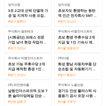
성지산업
성지산업
3조 2교대 선박 단열제 가
초보자도 환영하는 동탄
공 및 지게차 사원 모집
역 인근 전자회사 SMT 조
상여금과 유류비 지원 1
립검사 및 오퍼레이터 채
#경기 평택시
#경기 오산시
인 기숙사 제공
용 2주 2교대 근무
주식회사 골든테크
주식회사 비엠인더스트리
[시화공단] 프레스 전문
초보 환영 주휴수당 2개
기업 남녀 현장 작업자 모
지급 및 1인 기숙사 제공
집 (초보 가능)
안성 음성대소 생산직 채
#경기 안산시
#서울 영등포구
용
주식회사 비엠인더스트리
(주)다원
초보 가능 주휴수당 2개
화성 향남 자동차부품 단
지급 쾌적한 환경 1인 기
순조립 및 자동화기기 조
숙사 제공 안성 및 음성대
작원 모집 주간고정 유류
#경기 오산시
#경기 화성시
소 생산포장 인재 채용
비지원
(주) 라인앤피플
주식회사 노을산업
남동인더스파크역 도보 7
경기도 안성 플라스틱 식
분 슬라이딩레일 단순 생
품용기 검사 포장 사원 모
산직 남녀 모집 냉난방 완
집 초보 가능 1인실 기숙
#인천 남동구
#서울 구로구
비 주급 신청 가능
사 제공