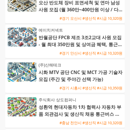
오산 반도체 장비 표면세척 및 연마 남성
사원 모집 (월 360만~400만원 이상 / 다양
한 수당 혜택)
#경기 오산시 #생산직 #시급 10,320원
에이치커넥트
반월공단 FPCB 제조 3조2교대 사원 모집
- 월 최대 350만원 및 상여금 혜택, 통근버
스 운행
#경기 안산시 #생산직 #시급 10,320원
(주)산해테크
시화 MTV 공단 CNC 및 MCT 가공 기술자
모집 (주간 및 주야간 선택 가능)
#경기 시흥시 #생산직 #시급 10,350원
주식회사 상도컴퍼니
성환역 현대자동차 1차 협력사 자동차 부
품 외관검사 및 생산직 채용 통근버스 운
행
#충남 천안시 #생산직 #시급 10,320원