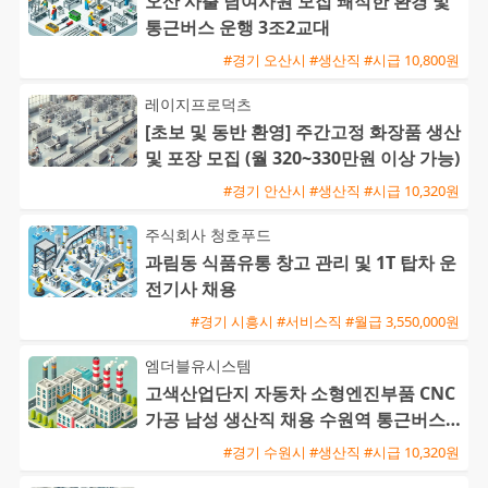
오산 사출 남여사원 모집 쾌적한 환경 및
통근버스 운행 3조2교대
#경기 오산시 #생산직 #시급 10,800원
레이지프로덕츠
[초보 및 동반 환영] 주간고정 화장품 생산
및 포장 모집 (월 320~330만원 이상 가능)
#경기 안산시 #생산직 #시급 10,320원
주식회사 청호푸드
과림동 식품유통 창고 관리 및 1T 탑차 운
전기사 채용
#경기 시흥시 #서비스직 #월급 3,550,000원
엠더블유시스템
고색산업단지 자동차 소형엔진부품 CNC
가공 남성 생산직 채용 수원역 통근버스
운행
#경기 수원시 #생산직 #시급 10,320원