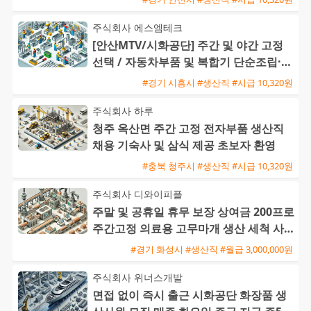
주식회사 에스엠테크
[안산MTV/시화공단] 주간 및 야간 고정
선택 / 자동차부품 및 복합기 단순조립·검
사 / 주급 가능·통근버
#경기 시흥시 #생산직 #시급 10,320원
주식회사 하루
청주 옥산면 주간 고정 전자부품 생산직
채용 기숙사 및 삼식 제공 초보자 환영
#충북 청주시 #생산직 #시급 10,320원
주식회사 디와이피플
주말 및 공휴일 휴무 보장 상여금 200프로
주간고정 의료용 고무마개 생산 세척 사원
모집
#경기 화성시 #생산직 #월급 3,000,000원
주식회사 위너스개발
면접 없이 즉시 출근 시화공단 화장품 생