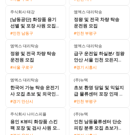
외국인 환영)
기회
주식회사 태강
엠엑스 대리탁송
[남동공단] 화장품 용기
정왕 및 전국 차량 탁송
선별 및 포장 사원 모집
운전원 모집
(주급 가능 / 주5일 2교
#인천 남동구
#인천 부평구
대)
엠엑스 대리탁송
엠엑스 대리탁송
정왕 및 전국 차량 탁송
급구 운전일 하실분/ 정왕
운전원 모집
안산 서울 인천 모든지역
가능
#서울 구로구
#경기 시흥시
엠엑스 대리탁송
(주)뉴텍
한국어 가능 탁송 운전기
초보 환영 당일 및 익일지
사 모집 초보 및 외국인
급 물류센터 포장 인재 모
환영
집
#경기 안산시
#인천 부평구
주식회사 나이스피플
(주)뉴텍
용인 K뷰티 화장품 스킨
인천 남동물류센터 단순
팩 포장 및 검사 사원 모
피킹 분류 모집 초보가능
집 초보 및 동반지원 환영
익일지급 프로모션 진행