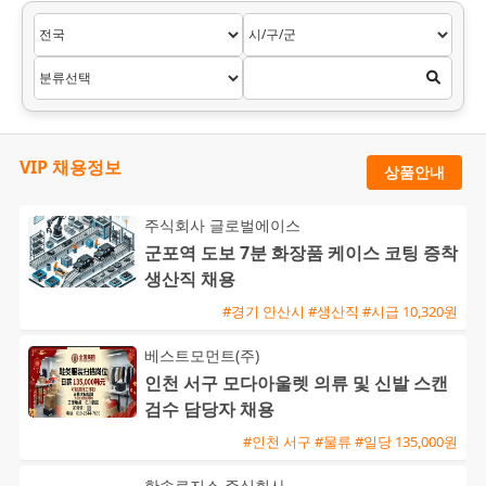
VIP 채용정보
상품안내
주식회사 글로벌에이스
군포역 도보 7분 화장품 케이스 코팅 증착
생산직 채용
#경기 안산시 #생산직 #시급 10,320원
베스트모먼트(주)
인천 서구 모다아울렛 의류 및 신발 스캔
검수 담당자 채용
#인천 서구 #물류 #일당 135,000원
한솔로지스 주식회사