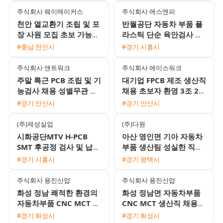
주식회사 웨이메이커스
주식회사 에스엔피
천안 열교환기 조립 및 포
반월공단 자동차 부품 플
장 사원 모집 초보 가능
라스틱 단순 육안검사 및
60세 이하 남여 월 평균
손조립 모집 통근지원 및
#충남 천안시
#경기 시흥시
270만원
자차수당 제공
주식회사 앤트워크
주식회사 에이스워크
주말 특근 PCB 조립 및 기
대기업 FPCB 제조 생산직
능검사 채용 성별무관 당
채용 초보자 환영 3조 2교
일 및 주급 지급 가능
대 및 통근버스 운행
#경기 안산시
#경기 안산시
(주)제성실업
(주)다원
시화공단MTV H-PCB
아산 영인면 기아 자동차
SMT 후공정 검사 및 납땜
부품 생산팀 성실한 직원
여성 사원 모집 (주간고
모집
#경기 시흥시
#경기 평택시
정/주급지급)
주식회사 용진산업
주식회사 용진산업
화성 정남 쾌적한 환경의
화성 정남면 자동차부품
자동차부품 CNC MCT 생
CNC MCT 생산직 채용
산직 채용
(월 400만원 이상 / 기숙
#경기 화성시
#경기 화성시