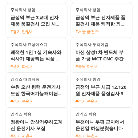
환경
국인 환영
주식회사 청암
주식회사 청암
금정역 부근 3교대 전자
금정역 부근 전자제품 품
제품 품질검사 모집 시급
질검사 채용 쾌적한 좌식
12,120원 및 주급 가능
근무 및 주급 가능
#경기 안양시
#서울 금천구
완전 좌식근무
주식회사 효성에스디
주식회사 투웨이컴
쾌적한 1인 1실 기숙사와
아산 삼성1차 반도체 부
식사가 제공되는 식품 포
품 가공 MCT CNC 주간
장지 생산 사원 모집
및 2교대 모집 무료 기숙
#경기 화성시
#충남 아산시
사 제공
엠엑스 대리탁송
주식회사 청암
수원 오산 평택 운전기사
금정역 부근 시급 12,120
모집 한국어가능해야됩니
원 전자제품 품질검사 3
다
교대 사원 모집 쾌적한 좌
#경기 수원시
#경기 수원시
식 근무와 높은 정착률
엠엑스 탁송
엠엑스 탁송
정왕이나 안산거주하고계
부천이나 부평 근처에서
신 운전기사 모집
운전일 하실분찾습니다
#경기 시흥시
#경기 부천시