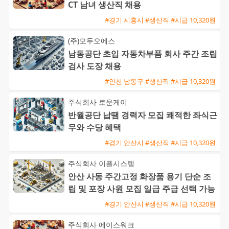
CT 남녀 생산직 채용
#경기 시흥시 #생산직 #시급 10,320원
(주)모두오에스
남동공단 초입 자동차부품 회사 주간 조립
검사 도장 채용
#인천 남동구 #생산직 #시급 10,320원
주식회사 로운케이
반월공단 납땜 경력자 모집 쾌적한 좌식근
무와 수당 혜택
#경기 안산시 #생산직 #시급 10,320원
주식회사 이플시스템
안산 사동 주간고정 화장품 용기 단순 조
립 및 포장 사원 모집 일급 주급 선택 가능
#경기 안산시 #생산직 #시급 10,320원
주식회사 에이스워크