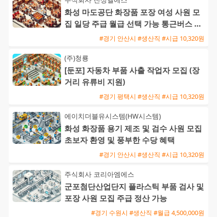
화성 마도공단 화장품 포장 여성 사원 모
집 일당 주급 월급 선택 가능 통근버스 운
행
#경기 안산시 #생산직 #시급 10,320원
(주)청룡
[둔포] 자동차 부품 사출 작업자 모집 (장
거리 유류비 지원)
#경기 평택시 #생산직 #시급 10,320원
에이치더블유시스템(HW시스템)
화성 화장품 용기 제조 및 검수 사원 모집
초보자 환영 및 풍부한 수당 혜택
#경기 안산시 #생산직 #시급 10,320원
주식회사 코리아엠에스
군포첨단산업단지 플라스틱 부품 검사 및
포장 사원 모집 주급 정산 가능
#경기 수원시 #생산직 #월급 4,500,000원