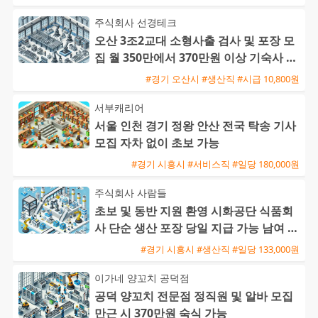
주식회사 선경테크
오산 3조2교대 소형사출 검사 및 포장 모
집 월 350만에서 370만원 이상 기숙사 지
원 및 통근버스 운행
#경기 오산시 #생산직 #시급 10,800원
서부캐리어
서울 인천 경기 정왕 안산 전국 탁송 기사
모집 자차 없이 초보 가능
#경기 시흥시 #서비스직 #일당 180,000원
주식회사 사람들
초보 및 동반 지원 환영 시화공단 식품회
사 단순 생산 포장 당일 지급 가능 남여 사
원 모집
#경기 시흥시 #생산직 #일당 133,000원
이가네 양꼬치 공덕점
공덕 양꼬치 전문점 정직원 및 알바 모집
만근 시 370만원 숙식 가능