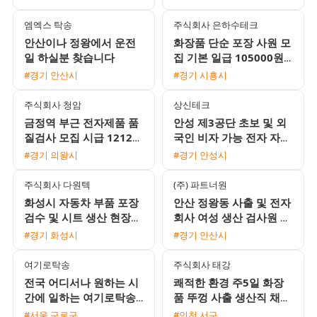
엠엑스 탁송
주식회사 은하수테크
안산이나 정왕에서 운전
화장품 단순 포장 사원 모
일 하실분 찾습니다
집 기본 일급 105000원
외국인 지원 가능
#경기 안산시
#경기 시흥시
주식회사 청암
상신테크
금정역 부근 전자제품 품
안성 제3공단 초보 및 외
질검사 모집 시급 12120
국인 비자 가능 전자 자동
원 주급 가능 완벽한 좌식
차 부품 조립 검수 용접
#경기 의왕시
#경기 안성시
근무
사원 모집
주식회사 다원텍
(주) 파트너원
화성시 자동차 부품 포장
안산 정왕동 사출 및 전자
검수 및 시트 생산 현장
회사 여성 생산 검사원 모
사원 채용
집 주급 일당 지급 및 통
#경기 화성시
#경기 안산시
근버스 운행
여기로탁송
주식회사 태강
전국 어디서나 원하는 시
쾌적한 환경 주5일 화장
간에 일하는 여기로탁송
품 뚜껑 사출 생산직 채용
운전기사 모집 (초보 및
주급 가능 및 정직원 전환
#서울 구로구
#인천 서구