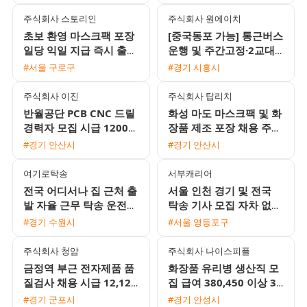
사 제공)
주식회사 스토리인
주식회사 원에이치
초보 환영 마스크팩 포장
[중국동포 가능] 통근버스
일당 익일 지급 즉시 출근
운행 및 주간고정·2교대
가능
맞춤 일자리 채용
#서울 구로구
#경기 시흥시
주식회사 이진
주식회사 탑리치
반월공단 PCB CNC 드릴
화성 마도 마스크팩 및 화
경력자 모집 시급 12000
장품 제조 포장 채용 주5
원 및 일 교통비 지원 정
일 주간고정 잔업없음 통
#경기 안산시
#경기 안산시
규직 전환 기회
근버스 운행
여기로탁송
서부캐리어
전국 어디서나 집 근처 출
서울 인천 경기 및 전국
발 자율 근무 탁송 운전기
탁송 기사 모집 자차 없이
사 모집 초보 및 외국인
자유롭게 근무하세요
#경기 수원시
#서울 영등포구
환영
주식회사 청암
주식회사 나이스피플
금정역 부근 전자제품 품
화장품 유리병 생산직 모
질검사 채용 시급 12,120
집 급여 380,450 이상 3
원 주급 가능 및 좌식근무
조2교대 검사 포장 QC 외
#경기 군포시
#경기 안성시