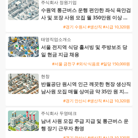
주식회사 정원기업
수원역 통근버스 운행 편안한 좌식 육안검
사 및 포장 사원 모집 월 350만원 이상 가
능
#경기 수원시 #생산직 #시급 10,320원
태영직업소개소
서울 전지역 식당 홀서빙 및 주방보조 당
일 현금 지급 채용
#서울 금천구 #외식·식음료 #일당 150,000원
현창
반월공단 원시역 인근 깨끗한 현장 생산직
남사원 모집 매월 상여금 약 35만 원 지급
및 삼시세끼 제공
#경기 안산시 #생산직 #시급 10,320원
주식회사 두영테크
남녀 사원 모집 주급 지급 및 통근버스 운
행 장기 근무자 환영
#경기 안산시 #생산직 #시급 10,320원