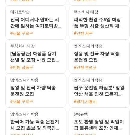
근버스 운행
여기로탁송
주식회사 태강
전국 어디서나 원하는 시
쾌적한 환경 주5일 화장
간에 일하는 여기로탁송
품 뚜껑 사출 생산직 채용
운전기사 모집 (초보 및
주급 가능 및 정직원 전환
#서울 구로구
#인천 서구
외국인 환영)
기회
주식회사 태강
엠엑스 대리탁송
[남동공단] 화장품 용기
정왕 및 전국 차량 탁송
선별 및 포장 사원 모집
운전원 모집
(주급 가능 / 주5일 2교
#인천 남동구
#인천 부평구
대)
엠엑스 대리탁송
엠엑스 대리탁송
정왕 및 전국 차량 탁송
급구 운전일 하실분/ 정왕
운전원 모집
안산 서울 인천 모든지역
가능
#서울 구로구
#경기 시흥시
엠엑스 대리탁송
(주)뉴텍
한국어 가능 탁송 운전기
초보 환영 당일 및 익일지
사 모집 초보 및 외국인
급 물류센터 포장 인재 모
환영
집