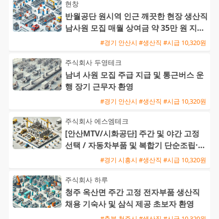
현창
반월공단 원시역 인근 깨끗한 현장 생산직
남사원 모집 매월 상여금 약 35만 원 지급
및 삼시세끼 제공
#경기 안산시 #생산직 #시급 10,320원
주식회사 두영테크
남녀 사원 모집 주급 지급 및 통근버스 운
행 장기 근무자 환영
#경기 안산시 #생산직 #시급 10,320원
주식회사 에스엠테크
[안산MTV/시화공단] 주간 및 야간 고정
선택 / 자동차부품 및 복합기 단순조립·검
사 / 주급 가능·통근버
#경기 시흥시 #생산직 #시급 10,320원
주식회사 하루
청주 옥산면 주간 고정 전자부품 생산직
채용 기숙사 및 삼식 제공 초보자 환영
#충북 청주시 #생산직 #시급 10,320원