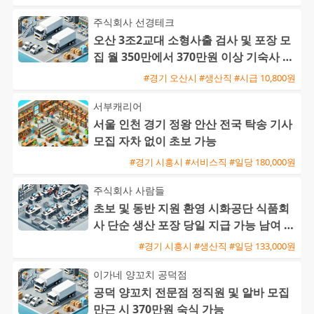
주식회사 선경테크
오산 3조2교대 소형사출 검사 및 포장 모
집 월 350만에서 370만원 이상 기숙사 지
원 및 통근버스 운행
#경기 오산시 #생산직 #시급 10,800원
서부캐리어
서울 인천 경기 정왕 안산 전국 탁송 기사
모집 자차 없이 초보 가능
#경기 시흥시 #서비스직 #일당 180,000원
주식회사 사람들
초보 및 동반 지원 환영 시화공단 식품회
사 단순 생산 포장 당일 지급 가능 남여 사
원 모집
#경기 시흥시 #생산직 #일당 133,000원
이가네 양꼬치 공덕점
공덕 양꼬치 전문점 정직원 및 알바 모집
만근 시 370만원 숙식 가능