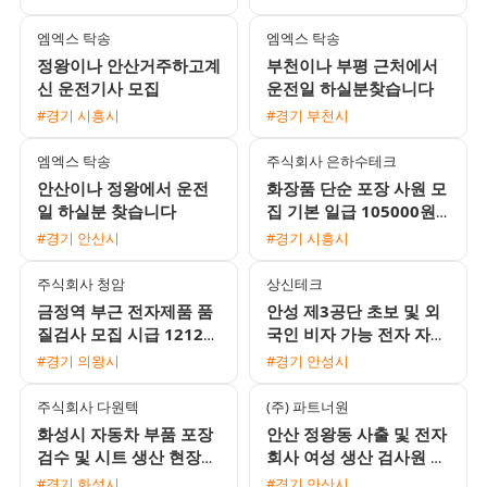
식 근무와 높은 정착률
엠엑스 탁송
엠엑스 탁송
정왕이나 안산거주하고계
부천이나 부평 근처에서
신 운전기사 모집
운전일 하실분찾습니다
#경기 시흥시
#경기 부천시
엠엑스 탁송
주식회사 은하수테크
안산이나 정왕에서 운전
화장품 단순 포장 사원 모
일 하실분 찾습니다
집 기본 일급 105000원
외국인 지원 가능
#경기 안산시
#경기 시흥시
주식회사 청암
상신테크
금정역 부근 전자제품 품
안성 제3공단 초보 및 외
질검사 모집 시급 12120
국인 비자 가능 전자 자동
원 주급 가능 완벽한 좌식
차 부품 조립 검수 용접
#경기 의왕시
#경기 안성시
근무
사원 모집
주식회사 다원텍
(주) 파트너원
화성시 자동차 부품 포장
안산 정왕동 사출 및 전자
검수 및 시트 생산 현장
회사 여성 생산 검사원 모
사원 채용
집 주급 일당 지급 및 통
#경기 화성시
#경기 안산시