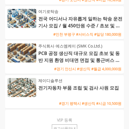
여기로탁송
전국 어디서나 자유롭게 일하는 탁송 운전
기사 모집 / 월 450만원 수준 / 초보 및 외
국인 환영
#인천 부평구 #서비스직 #일당 180,000원
주식회사 에스엠케이 (SMK Co.Ltd.)
PCB 공정 생산직 대규모 모집 초보 및 동
반 지원 환영 비대면 면접 및 통근버스 운
행
#경기 안산시 #생산직 #월급 4,000,000원
제이디솔루션
전기자동차 부품 조립 및 검사 사원 모집
#경기 평택시 #생산직 #시급 10,500원
VIP 등록
광고상품안내