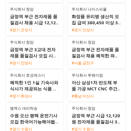
환영
주식회사 청암
주식회사 나이스피플
금정역 부근 전자제품 품
화장품 유리병 생산직 모
질검사 채용 시급 12,120
집 급여 380,450 이상 3
원 주급 가능 및 좌식근무
조2교대 검사 포장 QC 외
#경기 군포시
#경기 안성시
환경
국인 환영
주식회사 청암
주식회사 청암
금정역 부근 3교대 전자
금정역 부근 전자제품 품
제품 품질검사 모집 시급
질검사 채용 쾌적한 좌식
12,120원 및 주급 가능
근무 및 주급 가능
#경기 안양시
#서울 금천구
완전 좌식근무
주식회사 효성에스디
주식회사 투웨이컴
쾌적한 1인 1실 기숙사와
아산 삼성1차 반도체 부
식사가 제공되는 식품 포
품 가공 MCT CNC 주간
장지 생산 사원 모집
및 2교대 모집 무료 기숙
#경기 화성시
#충남 아산시
사 제공
엠엑스 대리탁송
주식회사 청암
수원 오산 평택 운전기사
금정역 부근 시급 12,120
모집 한국어가능해야됩니
원 전자제품 품질검사 3
다
교대 사원 모집 쾌적한 좌
#경기 수원시
#경기 수원시