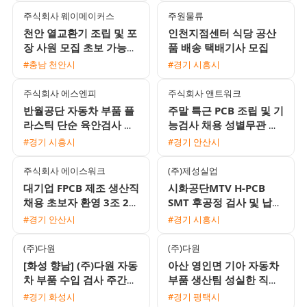
주식회사 웨이메이커스
주원물류
천안 열교환기 조립 및 포
인천지점센터 식당 공산
장 사원 모집 초보 가능
품 배송 택배기사 모집
60세 이하 남여 월 평균
#충남 천안시
#경기 시흥시
270만원
주식회사 에스엔피
주식회사 앤트워크
반월공단 자동차 부품 플
주말 특근 PCB 조립 및 기
라스틱 단순 육안검사 및
능검사 채용 성별무관 당
손조립 모집 통근지원 및
일 및 주급 지급 가능
#경기 시흥시
#경기 안산시
자차수당 제공
주식회사 에이스워크
(주)제성실업
대기업 FPCB 제조 생산직
시화공단MTV H-PCB
채용 초보자 환영 3조 2교
SMT 후공정 검사 및 납땜
대 및 통근버스 운행
여성 사원 모집 (주간고
#경기 안산시
#경기 시흥시
정/주급지급)
(주)다원
(주)다원
[화성 향남] (주)다원 자동
아산 영인면 기아 자동차
차 부품 수입 검사 주간
부품 생산팀 성실한 직원
고정 사원 모집 (유류비
모집
#경기 화성시
#경기 평택시