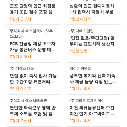
군포 당정역 인근 화장품
성환역 인근 현대자동차
용기 조립 검수 포장 생산
1차 협력사 자동차 부품
사원 모집 F비자 가능 가
육안검사 및 생산직 모집
#경기 군포시
#충남 아산시
불 가능
월 350만에서 400만원
주식회사 에스엠케이 (SMK
(주)디에스앤탑
Co.Ltd.)
[면접 없음/주간고정] 알
PCB 전공정 채용 초보자
루미늄 표면처리 생산직
가능 통근버스 운행 대기
모집 (시급 10520원 / 주
#인천 남동구
업 1차 협력사
급 가능 / 퇴직금 지급)
#경기 시흥시
(주)디에스앤탑
에이치커넥트
면접 없이 즉시 입사 가능
풍부한 복지와 신축 기숙
한 주간고정 표면처리 생
사 제공 물량 걱정 없는
산직 모집 (시급 10520원
전자부품 생산직 모집
#인천 연수구
#경기 시흥시
/ 주급 가능)
주식회사 에스엘테크인
(주)그레이트제이케이
편안한 좌식근무 평택 반
이천 의류물류센터 주간
도체 소모품 조립 및 검사
야간 단기 아르바이트 모
주간고정 채용 상여120%
집
#경기 오산시
#경기 시흥시
통근버스 운행