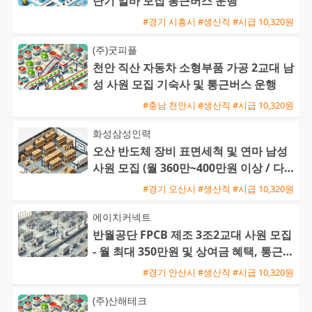
단기 알바 모집 통근버스 운행
#경기 시흥시 #생산직 #시급 10,320원
(주)굿피플
천안 직산 자동차 소형부품 가공 2교대 남
성 사원 모집 기숙사 및 통근버스 운행
#충남 천안시 #생산직 #시급 10,320원
화성삼성인력
오산 반도체 장비 표면세척 및 연마 남성
사원 모집 (월 360만~400만원 이상 / 다양
한 수당 혜택)
#경기 오산시 #생산직 #시급 10,320원
에이치커넥트
반월공단 FPCB 제조 3조2교대 사원 모집
- 월 최대 350만원 및 상여금 혜택, 통근버
스 운행
#경기 안산시 #생산직 #시급 10,320원
(주)산해테크