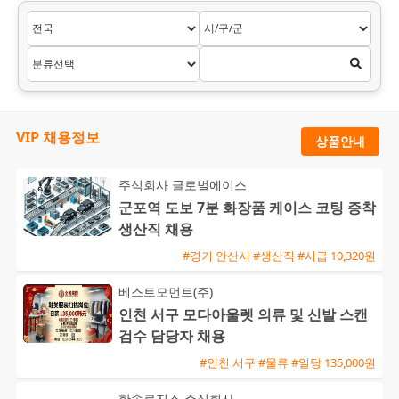
VIP 채용정보
상품안내
주식회사 글로벌에이스
군포역 도보 7분 화장품 케이스 코팅 증착
생산직 채용
#경기 안산시 #생산직 #시급 10,320원
베스트모먼트(주)
인천 서구 모다아울렛 의류 및 신발 스캔
검수 담당자 채용
#인천 서구 #물류 #일당 135,000원
한솔로지스 주식회사