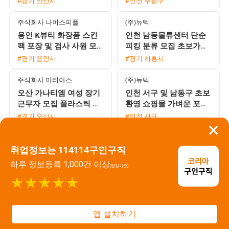
#경기 안산시
#인천 부평구
주식회사 나이스피플
(주)뉴텍
용인 K뷰티 화장품 스킨
인천 남동물류센터 단순
팩 포장 및 검사 사원 모
피킹 분류 모집 초보가능
집 초보 및 동반지원 환영
익일지급 프로모션 진행
#경기 용인시
#경기 시흥시
익일지급
주식회사 마티아스
(주)뉴텍
오산 가나티엠 여성 장기
인천 서구 및 남동구 초보
근무자 모집 플라스틱 사
환영 쇼핑몰 가벼운 포장
상 및 검사 단순 작업 통
및 라벨 부착 단순 업무
#경기 오산시
#인천 서구
×
근버스 운행
당일지급 가능
비에이
주식회사 일등기업
취업정보는 114114구인구직
정남면 대기업 자동차 헤
정남산업단지 기초화장품
드라이트 조립 사출 사원
단순포장 신입 채용 오산
하루 정보등록 1,000건 이상
(평일기준)
모집 초보 및 교포 환영
병점 통근버스 운행 주간
#경기 오산시
#경기 오산시
★★★★★
고정 워라밸 보장
주식회사 일등기업
주식회사 일등기업
오산 통근버스 운행 화장
기초화장품 포장 긴급 대
앱 설치하기
품 케이스 단순 조립 대규
규모 채용 만근수당 및 교