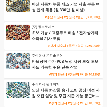
아산 자동차 부품 제조 기업 사출 부문 여
성 인재 채용 (월 330만 원 이상)
#충남 아산시 #생산직 #월급 3,300,000원
(주) 동부로지스
초보 가능 / 고정루트 배송 / 전자상거래
소화물 기사 모집
#경기 시흥시 #물류 #월급 4,250,000원
주식회사 온진솔루션
반월공단 주간 PCB 남성 사원 모집 초보
자도 가능한 쉬운 단순 작업
#경기 안산시 #생산직 #시급 10,320원
주식회사 원에이치
안산 사동 화장품 용기 코팅 공장 여성 사
원 모집 일당 및 주급 지급 가능 통근버스
운행
#경기 안산시 #생산직 #시급 10,320원