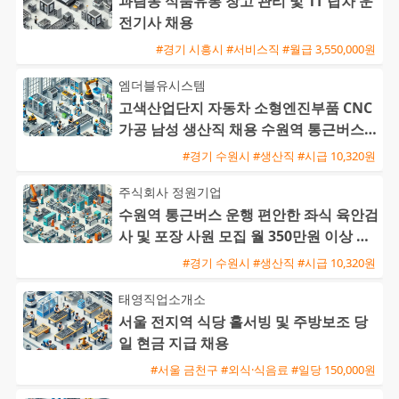
과림동 식품유통 창고 관리 및 1T 탑차 운
전기사 채용
#경기 시흥시 #서비스직 #월급 3,550,000원
엠더블유시스템
고색산업단지 자동차 소형엔진부품 CNC
가공 남성 생산직 채용 수원역 통근버스
운행
#경기 수원시 #생산직 #시급 10,320원
주식회사 정원기업
수원역 통근버스 운행 편안한 좌식 육안검
사 및 포장 사원 모집 월 350만원 이상 가
능
#경기 수원시 #생산직 #시급 10,320원
태영직업소개소
서울 전지역 식당 홀서빙 및 주방보조 당
일 현금 지급 채용
#서울 금천구 #외식·식음료 #일당 150,000원