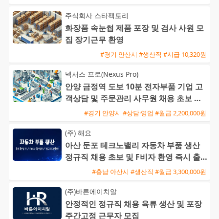
주식회사 스타팩토리
화장품 속눈썹 제품 포장 및 검사 사원 모
집 장기근무 환영
#경기 안산시 #생산직 #시급 10,320원
넥서스 프로(Nexus Pro)
안양 금정역 도보 10분 전자부품 기업 고
객상담 및 주문관리 사무원 채용 초보 가
능
#경기 안양시 #상담·영업 #월급 2,200,000원
(주) 해요
아산 둔포 테크노밸리 자동차 부품 생산
정규직 채용 초보 및 F비자 환영 즉시 출
근 가능
#충남 아산시 #생산직 #월급 3,300,000원
(주)바른에이치알
안정적인 정규직 채용 육류 생산 및 포장
주간고정 근무자 모집