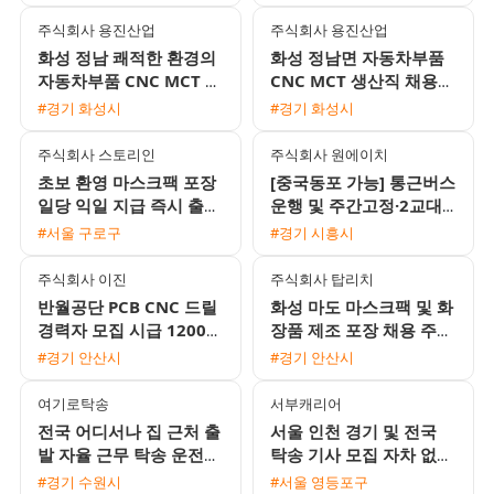
지급)
주식회사 용진산업
주식회사 용진산업
화성 정남 쾌적한 환경의
화성 정남면 자동차부품
자동차부품 CNC MCT 생
CNC MCT 생산직 채용
산직 채용
(월 400만원 이상 / 기숙
#경기 화성시
#경기 화성시
사 제공)
주식회사 스토리인
주식회사 원에이치
초보 환영 마스크팩 포장
[중국동포 가능] 통근버스
일당 익일 지급 즉시 출근
운행 및 주간고정·2교대
가능
맞춤 일자리 채용
#서울 구로구
#경기 시흥시
주식회사 이진
주식회사 탑리치
반월공단 PCB CNC 드릴
화성 마도 마스크팩 및 화
경력자 모집 시급 12000
장품 제조 포장 채용 주5
원 및 일 교통비 지원 정
일 주간고정 잔업없음 통
#경기 안산시
#경기 안산시
규직 전환 기회
근버스 운행
여기로탁송
서부캐리어
전국 어디서나 집 근처 출
서울 인천 경기 및 전국
발 자율 근무 탁송 운전기
탁송 기사 모집 자차 없이
사 모집 초보 및 외국인
자유롭게 근무하세요
#경기 수원시
#서울 영등포구