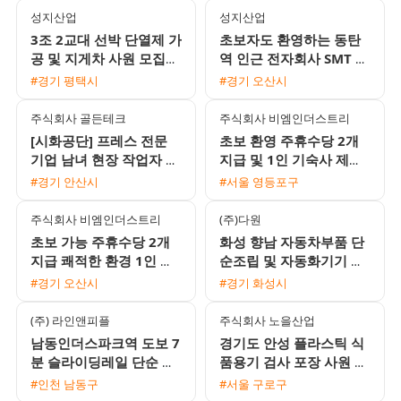
성지산업
성지산업
3조 2교대 선박 단열제 가
초보자도 환영하는 동탄
공 및 지게차 사원 모집
역 인근 전자회사 SMT 조
상여금과 유류비 지원 1
립검사 및 오퍼레이터 채
#경기 평택시
#경기 오산시
인 기숙사 제공
용 2주 2교대 근무
주식회사 골든테크
주식회사 비엠인더스트리
[시화공단] 프레스 전문
초보 환영 주휴수당 2개
기업 남녀 현장 작업자 모
지급 및 1인 기숙사 제공
집 (초보 가능)
안성 음성대소 생산직 채
#경기 안산시
#서울 영등포구
용
주식회사 비엠인더스트리
(주)다원
초보 가능 주휴수당 2개
화성 향남 자동차부품 단
지급 쾌적한 환경 1인 기
순조립 및 자동화기기 조
숙사 제공 안성 및 음성대
작원 모집 주간고정 유류
#경기 오산시
#경기 화성시
소 생산포장 인재 채용
비지원
(주) 라인앤피플
주식회사 노을산업
남동인더스파크역 도보 7
경기도 안성 플라스틱 식
분 슬라이딩레일 단순 생
품용기 검사 포장 사원 모
산직 남녀 모집 냉난방 완
집 초보 가능 1인실 기숙
#인천 남동구
#서울 구로구
비 주급 신청 가능
사 제공