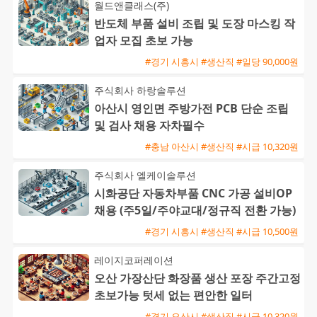
월드앤클래스(주)
반도체 부품 설비 조립 및 도장 마스킹 작
업자 모집 초보 가능
#경기 시흥시 #생산직 #일당 90,000원
주식회사 하랑솔루션
아산시 영인면 주방가전 PCB 단순 조립
및 검사 채용 자차필수
#충남 아산시 #생산직 #시급 10,320원
주식회사 엘케이솔루션
시화공단 자동차부품 CNC 가공 설비OP
채용 (주5일/주야교대/정규직 전환 가능)
#경기 시흥시 #생산직 #시급 10,500원
레이지코퍼레이션
오산 가장산단 화장품 생산 포장 주간고정
초보가능 텃세 없는 편안한 일터
#경기 오산시 #생산직 #시급 10,320원