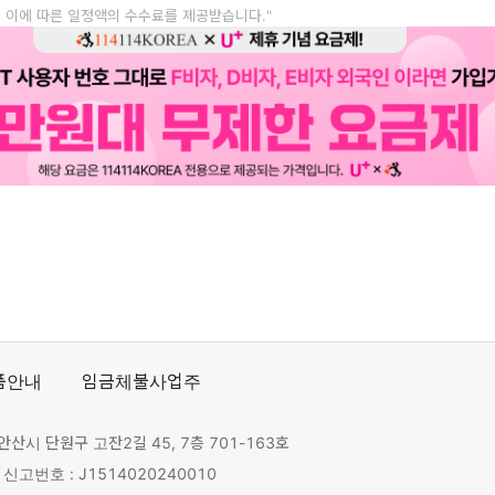
, 이에 따른 일정액의 수수료를 제공받습니다."
품안내
임금체불사업주
안산시 단원구 고잔2길 45, 7층 701-163호
고번호 : J1514020240010