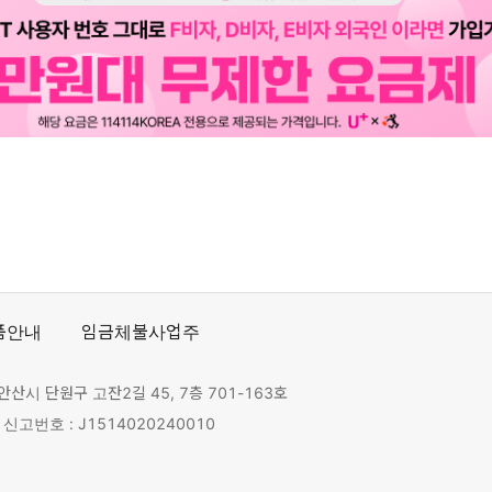
품안내
임금체불사업주
안산시 단원구 고잔2길 45, 7층 701-163호
고번호 : J1514020240010