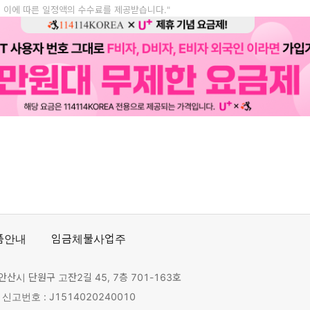
, 이에 따른 일정액의 수수료를 제공받습니다."
품안내
임금체불사업주
안산시 단원구 고잔2길 45, 7층 701-163호
고번호 : J1514020240010