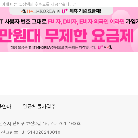
, 이에 따른 일정액의 수수료를 제공받습니다."
품안내
임금체불사업주
안산시 단원구 고잔2길 45, 7층 701-163호
고번호 : J1514020240010