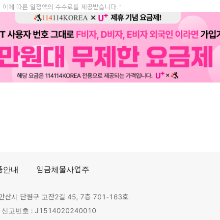
, 이에 따른 일정액의 수수료를 제공받습니다."
품안내
임금체불사업주
안산시 단원구 고잔2길 45, 7층 701-163호
고번호 : J1514020240010