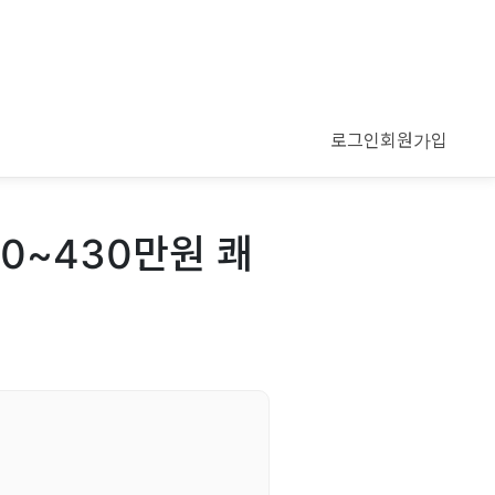
로그인
회원가입
0~430만원 쾌