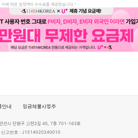
, 이에 따른 일정액의 수수료를 제공받습니다."
품안내
임금체불사업주
안산시 단원구 고잔2길 45, 7층 701-163호
고번호 : J1514020240010