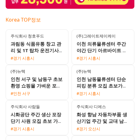
Korea TOP정보
주식회사 청호푸드
(주)그레이트제이케이
과림동 식품유통 창고 관
이천 의류물류센터 주간
리 및 1T 탑차 운전기사
야간 단기 아르바이트 모
채용
집
#경기 시흥시
#경기 시흥시
(주)뉴텍
(주)뉴텍
인천 서구 및 남동구 초보
인천 남동물류센터 단순
환영 쇼핑몰 가벼운 포장
피킹 분류 모집 초보가능
및 라벨 부착 단순 업무
익일지급 프로모션 진행
#인천 서구
#경기 시흥시
당일지급 가능
주식회사 사람들
주식회사 디에스
시화공단 주간 생산 포장
화성 향남 자동차부품 생
단기 사원 모집 초보 가능
산기업 주간 및 교대 남녀
통근버스 운행
사원 모집 통근버스 및 유
#경기 시흥시
#경기 오산시
류비 지원