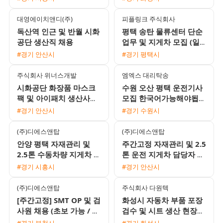
대영에이치앤디(주)
피플링크 주식회사
독산역 인근 및 반월 시화
평택 송탄 물류센터 단순
공단 생산직 채용
업무 및 지게차 모집 (일
급/알바 가능)
#경기 안산시
#경기 평택시
주식회사 위너스개발
엠엑스 대리탁송
시화공단 화장품 마스크
수원 오산 평택 운전기사
팩 및 아이패치 생산사원
모집 한국어가능해야됩니
모집 (주급 가능)
다
#경기 안산시
#경기 수원시
(주)디에스앤탑
(주)디에스앤탑
안양 평택 자재관리 및
주간고정 자재관리 및 2.5
2.5톤 수동차량 지게차 운
톤 운전 지게차 담당자 모
전 주간고정 채용
집
#경기 시흥시
#경기 안산시
(주)디에스앤탑
주식회사 다원텍
[주간고정] SMT OP 및 검
화성시 자동차 부품 포장
사원 채용 (초보 가능 / 동
검수 및 시트 생산 현장
반 지원 환영 / 식사 지원)
사원 채용
#경기 부천시
#경기 화성시