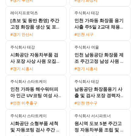
레이지프로덕츠
주식회사 태강
[초보 및 동반 환영] 주간
인천 가좌동 화장품 용기
고정 화장품 생산 및 포장
사출 주5일 2교대 채용
모집 (월 320~330만원
(에어컨 완비 / 정직원 전
#경기 안산시
#인천 서구
이상 가능)
환 가능 / 주급 가능)
주식회사 태강
주식회사 여울
시화공단 자동차부품 검
인천 남동공단 화장품 제
사 포장 사상 사원 모집
조 주간고정 남성 사원 모
주간 단기 가능 통근버스
집 시급 15000원 일당 익
#경기 시흥시
#경기 시흥시
운행
일지급
주식회사 스타트케이
주식회사 태강
인천 가좌동 해수워터피
남동공단 화장품용기 사
아 인근 UV코팅 여성 사
출 및 검사 포장 경력자
원 모집 주급 및 가불 가
채용 알찬 수당과 유급휴
#인천 미추홀구
#인천 연수구
능 분위기 좋은 근무지
가 제공
주식회사 스타트케이
주식회사 서시파트너
시화공단 소형부품 세척
원시역 도보 5분 주간고
및 자동코팅 검사 주간 사
정 자동차부품 조립 및 포
원 모집
장 장기 근무자 모집