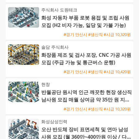
주식회사 도원테크
화성 자동차 부품 로봇 용접 및 조립 사원
모집 (H2 비자 가능, 일당 및 가불 가능)
#경기 안산시 #생산직 #시급 10,320원
솔담 주식회사
화장품 제조 및 검사 포장, CNC 가공 사원
모집 (주급 가능 및 통근버스 운행)
#경기 안산시 #생산직 #시급 10,420원
현창
반월공단 원시역 인근 깨끗한 현장 생산직
남사원 모집 매월 상여금 약 35만 원 지급
및 삼시세끼 제공
#경기 안산시 #생산직 #시급 10,320원
화성삼성인력
오산 반도체 장비 표면세척 및 연마 남성
사원 모집 (월 360만~400만원 이상 / 다양