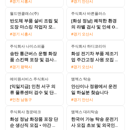
#경기 시흥시
#경기 안산시
월드앤클래스(주)
주식회사 바른플러스
반도체 부품 설비 조립 및
[화성 정남] 쾌적한 환경
도장 마스킹 작업자 모집
의 라벨 검사 및 인쇄 OP
초보 가능
모집 (통근버스 운행)
#경기 시흥시
#경기 오산시
주식회사 나이스피플
주식회사 하디코리아
송탄 통근버스 운행 화장
화성 전기차 부품 제조기
품 스킨팩 포장 및 검사
업 주간고정 사원 모집 초
사원 모집 일급 166875
보 및 교포 가능
#경기 평택시
#경기 오산시
원 익일지급 중석식제공
에이원서비스 주식회사
엠엑스 탁송
[익일지급] 인천 서구 의
안산이나 정왕에서 운전
류 물류센터 검수 및 단순
일 하실분 찾습니다
포장 사원 모집 (시급
#인천 남동구
#경기 안산시
12,500원)
주식회사 청운테크
엠엑스 대리탁송
화성 정남 화장품 포장 단
한국어 가능 탁송 운전기
순 생산직 모집 • 야간 월
사 모집 초보 및 외국인