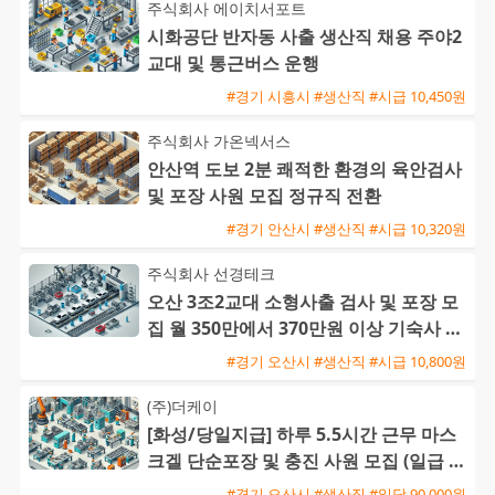
주식회사 에이치서포트
시화공단 반자동 사출 생산직 채용 주야2
교대 및 통근버스 운행
#경기 시흥시 #생산직 #시급 10,450원
주식회사 가온넥서스
안산역 도보 2분 쾌적한 환경의 육안검사
및 포장 사원 모집 정규직 전환
#경기 안산시 #생산직 #시급 10,320원
주식회사 선경테크
오산 3조2교대 소형사출 검사 및 포장 모
집 월 350만에서 370만원 이상 기숙사 지
원 및 통근버스 운행
#경기 오산시 #생산직 #시급 10,800원
(주)더케이
[화성/당일지급] 하루 5.5시간 근무 마스
크겔 단순포장 및 충진 사원 모집 (일급 9
0,000원)
#경기 오산시 #생산직 #일당 90,000원