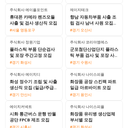
주식회사 에이플포인트
제이지테크
휴대폰 카메라 렌즈모듈
향남 자동차부품 사출 조
사출 및 검사 생산직 모집
립 검사 남녀 사원 모집
월 450만원 이상 가능 쾌
#서울 영등포구
#경기 오산시
적한 환경 기숙사 제공
주식회사 정원기업
주식회사 코리아엠에스
플라스틱 부품 단순검사
군포첨단산업단지 플라스
및 포장 주간고정 모집
틱 부품 검사 및 포장 사
원 모집 주급 정산 가능
#경기 화성시
#경기 수원시
주식회사 에이치디
주식회사 나이스피플
화성 정수기 조립 및 사출
화장품 공장 스킨팩 파트
생산직 모집 (일급/주급/
일급 아르바이트 모집
월급 선택 가능)
#경기 안산시
#경기 용인시
에이치커넥트
주식회사 나이스피플
시화 통근버스 운행 반월
화장품 유리병 생산업체
공단 FPCB 제조 모집
부서별 모집
#경기 시흥시
#경기 화성시