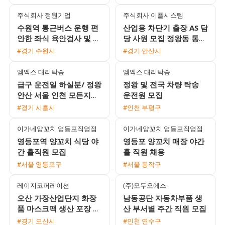
주식회사 정원기업
주식회사 이플시스템
수원역 통근버스 운행 편
산업용 차단기 출장 AS 담
안한 좌식 육안검사 및 포
당 사원 모집 정왕동 통근
장 사원 모집 월 350만원
버스 운행 및 다양한 정산
#경기 수원시
#경기 안산시
이상 가능
방식 지원
엠엑스 대리탁송
엠엑스 대리탁송
급구 운전일 하실분/ 정왕
정왕 및 전국 차량 탁송
안산 서울 인천 모든지역
운전원 모집
가능
#경기 시흥시
#인천 부평구
이가네양꼬치 영등포직영점
이가네양꼬치 영등포직영점
영등포역 양꼬치 식당 야
영등포 양꼬치 매장 야간
간 홀직원 모집
홀 직원 채용
#서울 영등포구
#서울 동작구
레이지코퍼레이션
(주)모두오에스
오산 가장산업단지 화장
남동공단 자동차부품 생
품 마스크팩 생산 포장 주
산 부서별 주간 직원 모집
간 직원 채용
#경기 오산시
#인천 연수구