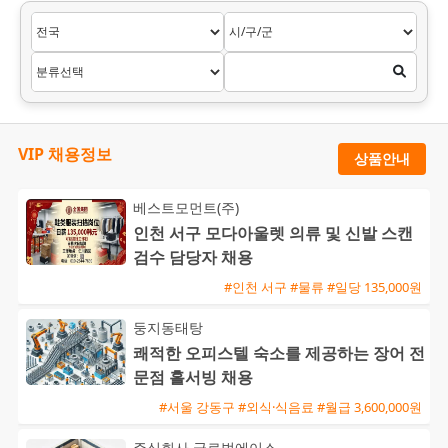
VIP 채용정보
상품안내
베스트모먼트(주)
인천 서구 모다아울렛 의류 및 신발 스캔
검수 담당자 채용
#인천 서구 #물류 #일당 135,000원
둥지동태탕
쾌적한 오피스텔 숙소를 제공하는 장어 전
문점 홀서빙 채용
#서울 강동구 #외식·식음료 #월급 3,600,000원
주식회사 글로벌에이스