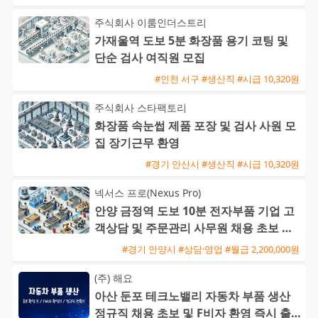
주식회사 이룸인더스트리
가재울역 도보 5분 화장품 용기 코팅 및
단순 검사 여직원 모집
#인천 서구 #생산직 #시급 10,320원
주식회사 스타팩토리
화장품 속눈썹 제품 포장 및 검사 사원 모
집 장기근무 환영
#경기 안산시 #생산직 #시급 10,320원
넥서스 프로(Nexus Pro)
안양 금정역 도보 10분 전자부품 기업 고
객상담 및 주문관리 사무원 채용 초보 가
능
#경기 안양시 #상담·영업 #월급 2,200,000원
(주) 해요
아산 둔포 테크노밸리 자동차 부품 생산
정규직 채용 초보 및 F비자 환영 즉시 출