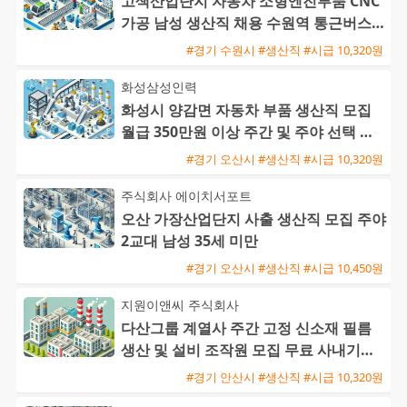
고색산업단지 자동차 소형엔진부품 CNC
가공 남성 생산직 채용 수원역 통근버스
운행
#경기 수원시 #생산직 #시급 10,320원
화성삼성인력
화성시 양감면 자동차 부품 생산직 모집
월급 350만원 이상 주간 및 주야 선택 가
능 초보 및 외국인 환영
#경기 오산시 #생산직 #시급 10,320원
주식회사 에이치서포트
오산 가장산업단지 사출 생산직 모집 주야
2교대 남성 35세 미만
#경기 오산시 #생산직 #시급 10,450원
지원이앤씨 주식회사
다산그룹 계열사 주간 고정 신소재 필름
생산 및 설비 조작원 모집 무료 사내기숙
사 제공
#경기 안산시 #생산직 #시급 10,320원