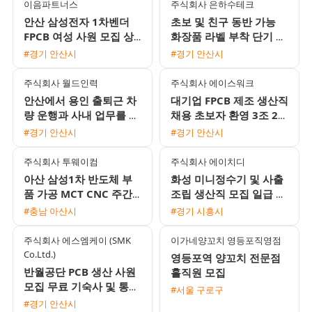
이음파트너스
주식회사 은하수테크
안산 삼성전자 1차벤더
초보 및 친구 동반 가능
FPCB 여성 사원 모집 상
화장품 라벨 부착 단기 장
여금 300프로 및 다양한
기 사원 모집
#경기 안산시
#경기 안산시
복리후생
주식회사 월드인력
주식회사 에이스워크
안산에서 용인 출퇴근 차
대기업 FPCB 제조 생산직
량 운행과 사내 업무를 병
채용 초보자 환영 3조 2교
행할 대형면허 소지자를
대 및 통근버스 운행
#경기 안산시
#경기 안산시
모집합니다
주식회사 투웨이컴
주식회사 에이치디
아산 삼성1차 반도체 부
화성 미니정수기 및 사출
품 가공 MCT CNC 주간
조립 생산직 모집 일급 주
및 2교대 모집 무료 기숙
급 익일지급 통근버스 운
#충남 아산시
#경기 시흥시
사 제공
행 초보 가능
주식회사 에스엠케이 (SMK
이가네양꼬치 영등포직영점
Co.Ltd.)
영등포역 양꼬치 전문점
반월공단 PCB 생산 사원
홀직원 모집
모집 무료 기숙사 및 통근
#서울 구로구
버스 운행 3조2교대
#경기 안산시