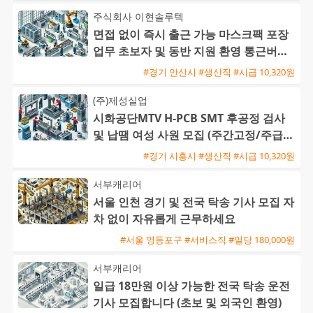
주식회사 이현솔루텍
면접 없이 즉시 출근 가능 마스크팩 포장
업무 초보자 및 동반 지원 환영 통근버스
운행
#경기 안산시 #생산직 #시급 10,320원
(주)제성실업
시화공단MTV H-PCB SMT 후공정 검사
및 납땜 여성 사원 모집 (주간고정/주급지
급)
#경기 시흥시 #생산직 #시급 10,320원
서부캐리어
서울 인천 경기 및 전국 탁송 기사 모집 자
차 없이 자유롭게 근무하세요
#서울 영등포구 #서비스직 #일당 180,000원
서부캐리어
일급 18만원 이상 가능한 전국 탁송 운전
기사 모집합니다 (초보 및 외국인 환영)