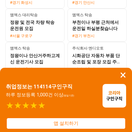
350만원 이상 • 상여 100
환영
#경기 화성시
#경기 안산시
만원 및 정착지원금 40
엠엑스 대리탁송
엠엑스 탁송
정왕 및 전국 차량 탁송
부천이나 부평 근처에서
운전원 모집
운전일 하실분찾습니다
#서울 구로구
#경기 부천시
엠엑스 탁송
주식회사 엔디오토
정왕이나 안산거주하고계
시화공단 자동차 부품 단
신 운전기사 모집
순조립 및 포장 모집 주간
고정 주야교대 선택 가능
#경기 시흥시
#경기 시흥시
×
이음파트너스
주식회사 에이스워크
취업정보는 114114구인구직
오산 가장산단 화장품 라
신입 가능 PCB 라우터 부
벨부착 및 포장 주간 근무
서 회사 직접 채용 3조2교
하루 정보등록 1,000건 이상
(평일기준)
자 모집 (상여금 50% 및
대 모집
#경기 오산시
#경기 안산시
★★★★★
통근버스 운행)
주식회사 씨앤테크놀러지
포커스직업소개소
의왕 오산 스마트폰 카메
시화/반월공단 마스크팩
앱 설치하기
라 렌즈 모듈 생산 사원
생산직 모집 매주 화요일