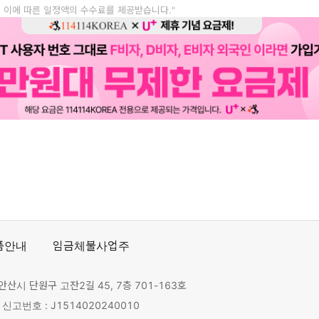
, 이에 따른 일정액의 수수료를 제공받습니다."
품안내
임금체불사업주
안산시 단원구 고잔2길 45, 7층 701-163호
고번호 : J1514020240010