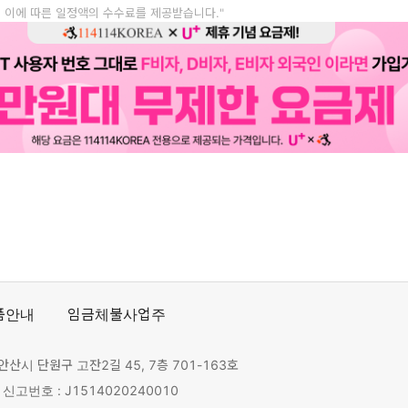
, 이에 따른 일정액의 수수료를 제공받습니다."
품안내
임금체불사업주
안산시 단원구 고잔2길 45, 7층 701-163호
고번호 : J1514020240010