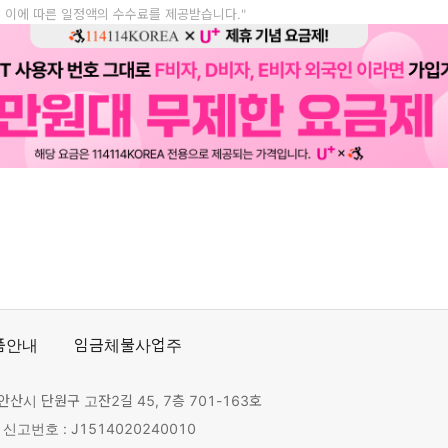
, 이에 따른 일정액의 수수료를 제공받습니다."
품안내
임금체불사업주
안산시 단원구 고잔2길 45, 7층 701-163호
고번호 : J1514020240010