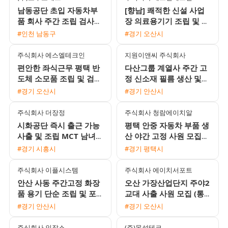
남동공단 초입 자동차부
[향남] 쾌적한 신설 사업
품 회사 주간 조립 검사
장 의료용기기 조립 및 검
도장 채용
사 사원 모집 (만근 상여
#인천 남동구
#경기 오산시
금 100% / 통근버스 운
행)
주식회사 에스엘테크인
지원이앤씨 주식회사
편안한 좌식근무 평택 반
다산그룹 계열사 주간 고
도체 소모품 조립 및 검사
정 신소재 필름 생산 및
주간고정 채용 상여120%
설비 조작원 모집 무료 사
#경기 오산시
#경기 안산시
통근버스 운행
내기숙사 제공
주식회사 더장정
주식회사 청람에이치알
시화공단 즉시 출근 가능
평택 안중 자동차 부품 생
사출 및 조립 MCT 남녀
산 야간 고정 사원 모집
생산직 채용
월 400만원 이상 가능
#경기 시흥시
#경기 평택시
주식회사 이플시스템
주식회사 에이치서포트
안산 사동 주간고정 화장
오산 가장산업단지 주야2
품 용기 단순 조립 및 포
교대 사출 사원 모집 (통
장 사원 모집 일급 주급
근버스 운행 및 제수당 지
#경기 안산시
#경기 오산시
선택 가능
급)
주식회사 인잡스
(주)목성테크