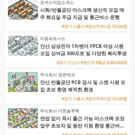
포커스직업소개소
시화/반월공단 마스크팩 생산직 모집 매
주 화요일 주급 지급 및 통근버스 운행
#경기 시흥시 #생산직 #시급 10,320원
이음파트너스
안산 삼성전자 1차벤더 FPCB 여성 사원
모집 상여금 300프로 및 다양한 복리후생
#경기 안산시 #생산직 #월급 4,900,000원
주식회사 정온테크
안산 반월공단 PCB 검사 및 스캔 사원 모
집 초보 환영 쾌적한 환경
#경기 시흥시 #생산직 #시급 10,320원
주식회사 이현솔루텍
면접 없이 즉시 출근 가능 마스크팩 포장
업무 초보자 및 동반 지원 환영 통근버스
운행
#경기 안산시 #생산직 #시급 10,320원