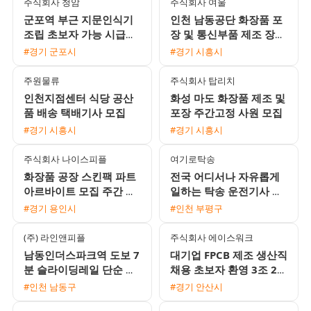
주식회사 청암
주식회사 여울
군포역 부근 지문인식기
인천 남동공단 화장품 포
조립 초보자 가능 시급
장 및 통신부품 제조 장기
10520원 사원 채용
근로자 모집 (주간고정 /
#경기 군포시
#경기 시흥시
일수급 선택 가능)
주원물류
주식회사 탑리치
인천지점센터 식당 공산
화성 마도 화장품 제조 및
품 배송 택배기사 모집
포장 주간고정 사원 모집
#경기 시흥시
#경기 시흥시
주식회사 나이스피플
여기로탁송
화장품 공장 스킨팩 파트
전국 어디서나 자유롭게
아르바이트 모집 주간 야
일하는 탁송 운전기사 모
간 선택
집 / 월 450만원 수준 / 초
#경기 용인시
#인천 부평구
보 및 외국인 환영
(주) 라인앤피플
주식회사 에이스워크
남동인더스파크역 도보 7
대기업 FPCB 제조 생산직
분 슬라이딩레일 단순 생
채용 초보자 환영 3조 2교
산직 남녀 모집 냉난방 완
대 및 통근버스 운행
#인천 남동구
#경기 안산시
비 주급 신청 가능