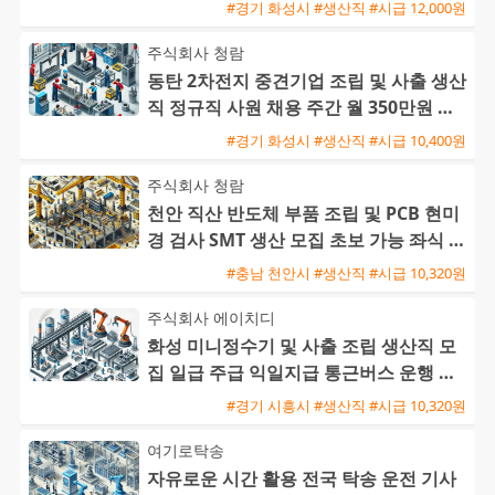
이상
#경기 화성시 #생산직 #시급 12,000원
주식회사 청람
동탄 2차전지 중견기업 조립 및 사출 생산
직 정규직 사원 채용 주간 월 350만원 및
교대 월 370만원
#경기 화성시 #생산직 #시급 10,400원
주식회사 청람
천안 직산 반도체 부품 조립 및 PCB 현미
경 검사 SMT 생산 모집 초보 가능 좌식 근
무
#충남 천안시 #생산직 #시급 10,320원
주식회사 에이치디
화성 미니정수기 및 사출 조립 생산직 모
집 일급 주급 익일지급 통근버스 운행 초
보 가능
#경기 시흥시 #생산직 #시급 10,320원
여기로탁송
자유로운 시간 활용 전국 탁송 운전 기사