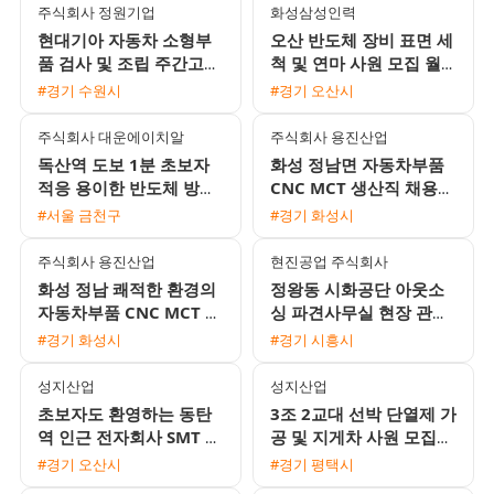
주식회사 정원기업
화성삼성인력
현대기아 자동차 소형부
오산 반도체 장비 표면 세
품 검사 및 조립 주간고정
척 및 연마 사원 모집 월
모집 월 350만원 이상 가
360만 원에서 400만 원
#경기 수원시
#경기 오산시
능
이상
주식회사 대운에이치알
주식회사 용진산업
독산역 도보 1분 초보자
화성 정남면 자동차부품
적응 용이한 반도체 방열
CNC MCT 생산직 채용
판 육안검사 사원 채용
(월 400만원 이상 / 기숙
#서울 금천구
#경기 화성시
사 제공)
주식회사 용진산업
현진공업 주식회사
화성 정남 쾌적한 환경의
정왕동 시화공단 아웃소
자동차부품 CNC MCT 생
싱 파견사무실 현장 관리
산직 채용
자 채용
#경기 화성시
#경기 시흥시
성지산업
성지산업
초보자도 환영하는 동탄
3조 2교대 선박 단열제 가
역 인근 전자회사 SMT 조
공 및 지게차 사원 모집
립검사 및 오퍼레이터 채
상여금과 유류비 지원 1
#경기 오산시
#경기 평택시
용 2주 2교대 근무
인 기숙사 제공