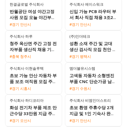
한결글로벌 주식회사
주식회사 에이스워크
반월공단 여성 야간고정
신입 가능 PCB 라우터 부
사원 모집 오늘 야간부터
서 회사 직접 채용 3조2교
시작 일당 및 주급 가능
대 모집
#경기 안산시
#경기 안산시
주식회사 하루
(주)인더테크
청주 옥산면 주간 고정 전
성환 소재 주간 및 교대
자부품 생산직 채용 기숙
생산 검사직 모집 천안 평
사 및 삼식 제공 초보자
택 통근버스 운행
#충북 청주시
#경기 평택시
환영
주식회사 이현솔루텍
엠더블유시스템
초보 가능 안산 자동차 부
고색동 자동차 소형엔진
품 보조 여직원 모집 주급
부품 CNC 단순가공 남성
선택 및 통근버스 운행
생산직 모집 (수원역 통근
#경기 시흥시
#경기 수원시
버스 운행)
주식회사 하디코리아
주식회사 비엠인더스트리
화성 전기차 부품 제조 만
초보 환영 주휴수당 2개
근수당 33만원 지급 주간
지급 및 1인 기숙사 완비
고정 사원 모집
안성 음성대소 검사 포장
#경기 오산시
#경기 안산시
사원 모집