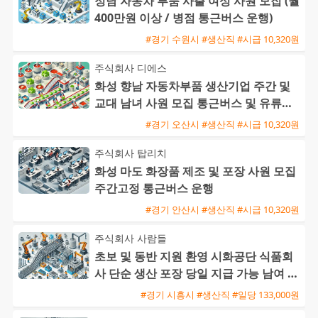
정남 자동차 부품 사출 여성 사원 모집 (월
400만원 이상 / 병점 통근버스 운행)
#경기 수원시 #생산직 #시급 10,320원
주식회사 디에스
화성 향남 자동차부품 생산기업 주간 및
교대 남녀 사원 모집 통근버스 및 유류비
지원
#경기 오산시 #생산직 #시급 10,320원
주식회사 탑리치
화성 마도 화장품 제조 및 포장 사원 모집
주간고정 통근버스 운행
#경기 안산시 #생산직 #시급 10,320원
주식회사 사람들
초보 및 동반 지원 환영 시화공단 식품회
사 단순 생산 포장 당일 지급 가능 남여 사
원 모집
#경기 시흥시 #생산직 #일당 133,000원