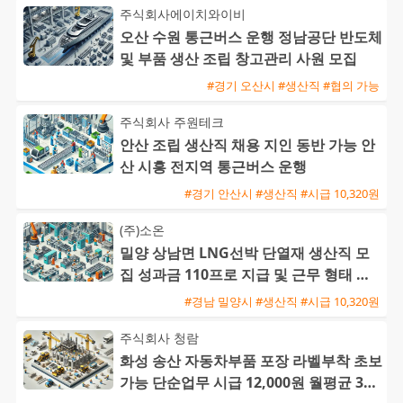
주식회사에이치와이비
오산 수원 통근버스 운행 정남공단 반도체
및 부품 생산 조립 창고관리 사원 모집
#경기 오산시 #생산직 #협의 가능
주식회사 주원테크
안산 조립 생산직 채용 지인 동반 가능 안
산 시흥 전지역 통근버스 운행
#경기 안산시 #생산직 #시급 10,320원
(주)소온
밀양 상남면 LNG선박 단열재 생산직 모
집 성과금 110프로 지급 및 근무 형태 선
택 가능
#경남 밀양시 #생산직 #시급 10,320원
주식회사 청람
화성 송산 자동차부품 포장 라벨부착 초보
가능 단순업무 시급 12,000원 월평균 300