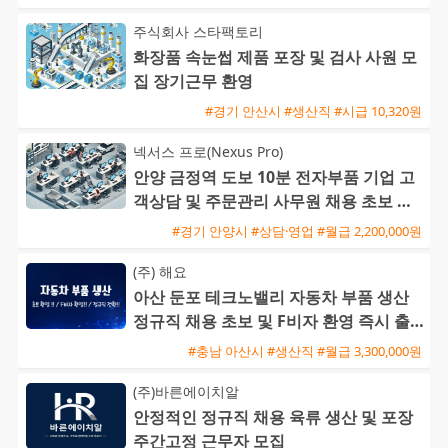
주식회사 스타팩토리
화장품 속눈썹 제품 포장 및 검사 사원 모
집 장기근무 환영
#경기 안산시 #생산직 #시급 10,320원
넥서스 프로(Nexus Pro)
안양 금정역 도보 10분 전자부품 기업 고
객상담 및 주문관리 사무원 채용 초보 가
능
#경기 안양시 #상담·영업 #월급 2,200,000원
(주) 해요
아산 둔포 테크노밸리 자동차 부품 생산
정규직 채용 초보 및 F비자 환영 즉시 출
근 가능
#충남 아산시 #생산직 #월급 3,300,000원
(주)바른에이치알
안정적인 정규직 채용 육류 생산 및 포장
주간고정 근무자 모집