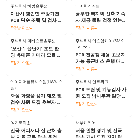
주식회사 하랑솔루션
에이치커넥트
아산시 영인면 주방가전
풍부한 복지와 신축 기숙
PCB 단순 조립 및 검사 채
사 제공 물량 걱정 없는
용 자차필수
전자부품 생산직 모집
#충남 아산시
#경기 시흥시
주식회사 더베스트솔루션
주식회사 에스엠케이 (SMK
Co.Ltd.)
[오산 누읍단지] 초보 환
PCB 전공정 채용 초보자
영 휴대폰 카메라 모듈 생
가능 통근버스 운행 대기
산 직원 모집 (일급/주급/
#경기 수원시
업 1차 협력사
가불 가능)
#경기 시흥시
에이치더블유시스템(HW시스
주식회사 앤트워크
템)
PCB 조립 및 기능검사 사
화성 화장품 용기 제조 및
원 모집 남녀무관 일당 주
검수 사원 모집 초보자 환
급 가능
#경기 안산시
영 및 풍부한 수당 혜택
#경기 안산시
여기로탁송
서부캐리어
전국 어디서나 집 근처 출
서울 인천 경기 및 전국
발 자율 근무 탁송 운전기
탁송 기사 모집 자차 없이