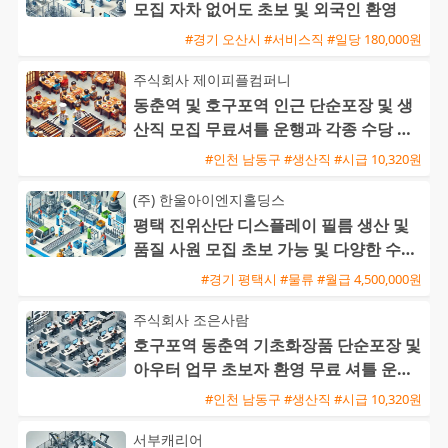
모집 자차 없어도 초보 및 외국인 환영
#경기 오산시 #서비스직 #일당 180,000원
주식회사 제이피플컴퍼니
동춘역 및 호구포역 인근 단순포장 및 생
산직 모집 무료셔틀 운행과 각종 수당 지
급
#인천 남동구 #생산직 #시급 10,320원
(주) 한울아이엔지홀딩스
평택 진위산단 디스플레이 필름 생산 및
품질 사원 모집 초보 가능 및 다양한 수당
혜택
#경기 평택시 #물류 #월급 4,500,000원
주식회사 조은사람
호구포역 동춘역 기초화장품 단순포장 및
아우터 업무 초보자 환영 무료 셔틀 운행
익일지급 가능
#인천 남동구 #생산직 #시급 10,320원
서부캐리어