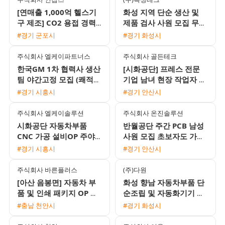
[연매출 1,000억 헬스기
화성 지역 단순 생산 및
구 제조] CO2 용접 경력
제품 검사 사원 모집 무료
기사 모집 (일 16만원 / 장
기숙사와 식사 제공
#경기 군포시
#경기 화성시
기 고정)
주식회사 엘케이파트너스
주식회사 골든테크
한국GM 1차 협력사 생산
[시화공단] 프레스 전문
팀 야간고정 모집 (쾌적한
기업 남녀 현장 작업자 모
환경/통근버스 운행)
집 (초보 가능)
#경기 시흥시
#경기 안산시
주식회사 엘케이솔루션
주식회사 온진솔루션
시화공단 자동차부품
반월공단 주간 PCB 남성
CNC 가공 설비OP 주야2
사원 모집 초보자도 가능
교대 모집 (매년 시급 인
한 쉬운 단순 작업
#경기 시흥시
#경기 안산시
상 및 정규직 전환 가능)
주식회사 바른플러스
(주)다원
[아산 음봉면] 자동차 부
화성 향남 자동차부품 단
품 및 인쇄 패키지 OP 검
순조립 및 자동화기기 조
사 포장 사원 모집
작원 모집 주간고정 유류
#충남 천안시
#경기 화성시
비지원