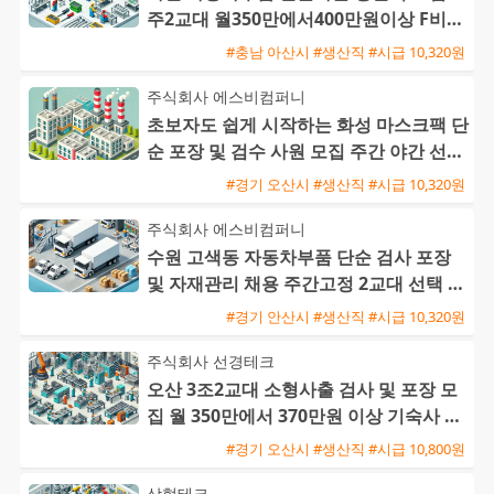
주2교대 월350만에서400만원이상 F비자
교포가능 즉시출근환영
#충남 아산시 #생산직 #시급 10,320원
주식회사 에스비컴퍼니
초보자도 쉽게 시작하는 화성 마스크팩 단
순 포장 및 검수 사원 모집 주간 야간 선택
가능
#경기 오산시 #생산직 #시급 10,320원
주식회사 에스비컴퍼니
수원 고색동 자동차부품 단순 검사 포장
및 자재관리 채용 주간고정 2교대 선택 가
능
#경기 안산시 #생산직 #시급 10,320원
주식회사 선경테크
오산 3조2교대 소형사출 검사 및 포장 모
집 월 350만에서 370만원 이상 기숙사 지
원 및 통근버스 운행
#경기 오산시 #생산직 #시급 10,800원
삼형테크