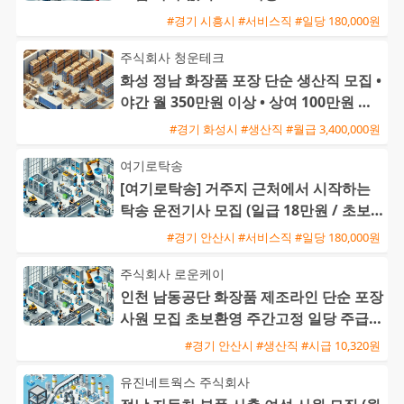
#경기 시흥시 #서비스직 #일당 180,000원
주식회사 청운테크
화성 정남 화장품 포장 단순 생산직 모집 •
야간 월 350만원 이상 • 상여 100만원 및
정착지원금 40
#경기 화성시 #생산직 #월급 3,400,000원
여기로탁송
[여기로탁송] 거주지 근처에서 시작하는
탁송 운전기사 모집 (일급 18만원 / 초보
및 외국인 가능)
#경기 안산시 #서비스직 #일당 180,000원
주식회사 로운케이
인천 남동공단 화장품 제조라인 단순 포장
사원 모집 초보환영 주간고정 일당 주급
가능
#경기 안산시 #생산직 #시급 10,320원
유진네트웍스 주식회사