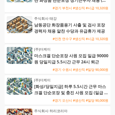
단 화장품 단순포장 장기근무자 채용 (주
급 가능)
#경기 부천시 #생산직 #시급 10,320원
주식회사 태강
남동공단 화장품용기 사출 및 검사 포장
경력자 채용 알찬 수당과 유급휴가 제공
#인천 연수구 #생산직 #시급 10,320원
(주)더케이
마스크겔 단순포장 사원 모집 일급 90000
원 당일지급 5.5시간 근무 24시 퇴근
#경기 수원시 #생산직 #일당 90,000원
(주)더케이
[화성/당일지급] 하루 5.5시간 근무 마스
크겔 단순포장 및 충진 사원 모집 (일급 9
0,000원)
#경기 오산시 #생산직 #일당 90,000원
주식회사 하리코리아