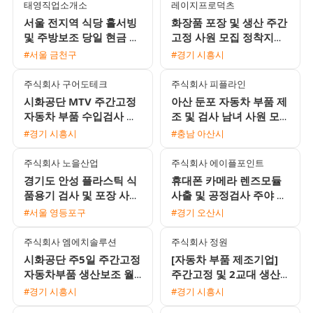
태영직업소개소
레이지프로덕츠
서울 전지역 식당 홀서빙
화장품 포장 및 생산 주간
및 주방보조 당일 현금 지
고정 사원 모집 정착지원
급 채용
금 지급
#서울 금천구
#경기 시흥시
주식회사 구어도테크
주식회사 피플라인
시화공단 MTV 주간고정
아산 둔포 자동차 부품 제
자동차 부품 수입검사 여
조 및 검사 남녀 사원 모
성 사원 모집 주급 가능
집 통근버스 운행 및 교통
#경기 시흥시
#충남 아산시
비 지원
주식회사 노을산업
주식회사 에이플포인트
경기도 안성 플라스틱 식
휴대폰 카메라 렌즈모듈
품용기 검사 및 포장 사원
사출 및 공정검사 주야 2
모집 초보자 환영 1인실
교대 사원 모집
#서울 영등포구
#경기 오산시
기숙사 제공
주식회사 엠에치솔루션
주식회사 정원
시화공단 주5일 주간고정
[자동차 부품 제조기업]
자동차부품 생산보조 월
주간고정 및 2교대 생산·
310만원 남녀 사원 모집
물류·검사 사원 모집 (초
#경기 시흥시
#경기 시흥시
보 가능)