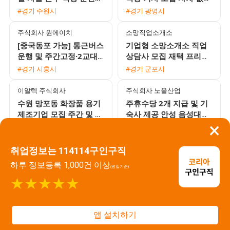
사 모집 초보 및 외국인
도 가능한 안정적인 배차
#경기 수원시
#경기 광명시
환영
환경
주식회사 원에이치
소망직업소개소
[중국동포 가능] 통근버스
기업형 소망소개소 직업
운행 및 주간고정·2교대
상담사 모집 재택 프리랜
맞춤 일자리 채용
서 가능
#경기 시흥시
#경기 군포시
이알텍 주식회사
주식회사 노을산업
수원 망포동 화장품 용기
주휴수당 2개 지급 및 기
제조기업 모집 주간 및 2
숙사 제공 안성 음성대소
×
교대 선택 지원 가능
생산직 채용 공고
#경기 수원시
#경기 시흥시
주식회사 바른플러스
(주)다원
취업정보는 114114구인구직
화성 자동차 부품 터보차
아산 영인면 기아 자동차
하루 정보등록 1,000건 이상
(평일기준)
저 조립 사원 모집 사외기
부품 생산팀 성실한 직원
★★★★★
숙사 가능 자차 필수
모집
#경기 화성시
#경기 평택시
(주)다원
주식회사 에이비스
앱 설치하기
[화성 향남] (주)다원 자동
동탄 영천동 자동차 부품
차 부품 수입 검사 주간
제조기업 조립 도장 사출