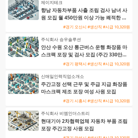
제이지테크
향남 자동차부품 사출 조립 검사 남녀 사
원 모집 월 450만원 이상 가능 쾌적한 환
경 기숙사 제공
#경기 오산시 #생산직 #시급 10,320원
주식회사 승우솔루션
안산 수원 오산 통근버스 운행 화장품 마
스크팩 포장 및 검사 모집 (주간 330만원 /
야간 390만원)
#경기 평택시 #생산직 #시급 10,320원
신매일인력직업소개소
주간고정 선택 근무 및 주급 지급 화장품
마스크팩 제조 포장 여성 사원 모집
#경기 시흥시 #생산직 #시급 10,320원
주식회사 비엠인더스트리
현대기아 2차협력업체 자동차 부품 조립
포장 주간고정 사원 모집
#경기 안성시 #생산직 #시급 10,320원