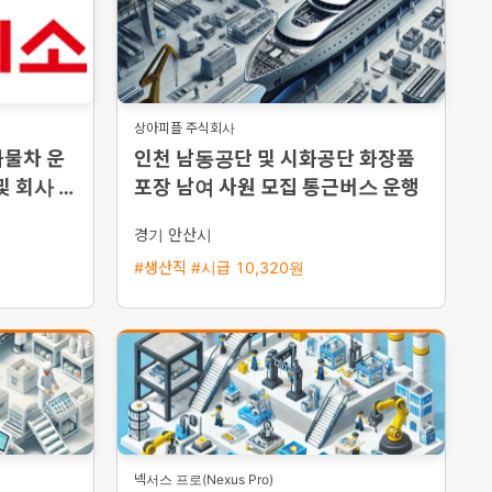
상아피플 주식회사
화물차 운
인천 남동공단 및 시화공단 화장품
및 회사 차
포장 남여 사원 모집 통근버스 운행
경기 안산시
#생산직 #시급 10,320원
넥서스 프로(Nexus Pro)