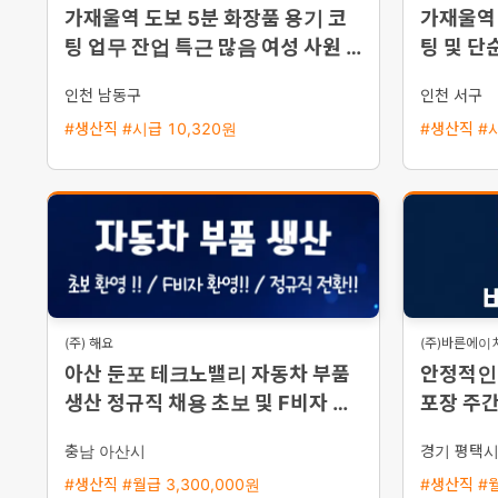
가재울역 도보 5분 화장품 용기 코
가재울역 
팅 업무 잔업 특근 많음 여성 사원 모
팅 및 단
집
인천 남동구
인천 서구
#생산직 #시급 10,320원
#생산직 #시
(주) 해요
(주)바른에이
아산 둔포 테크노밸리 자동차 부품
안정적인 
생산 정규직 채용 초보 및 F비자 환
포장 주
영 즉시 출근 가능
충남 아산시
경기 평택
#생산직 #월급 3,300,000원
#생산직 #월