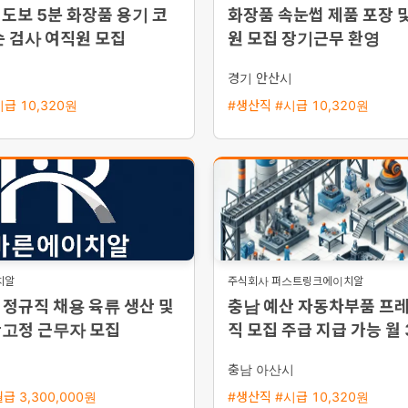
도보 5분 화장품 용기 코
화장품 속눈썹 제품 포장 및
순 검사 여직원 모집
원 모집 장기근무 환영
경기 안산시
급 10,320원
#생산직 #시급 10,320원
치알
주식회사 퍼스트링크에이치알
정규직 채용 육류 생산 및
충남 예산 자동차부품 프
간고정 근무자 모집
직 모집 주급 지급 가능 월
이상
시
충남 아산시
급 3,300,000원
#생산직 #시급 10,320원