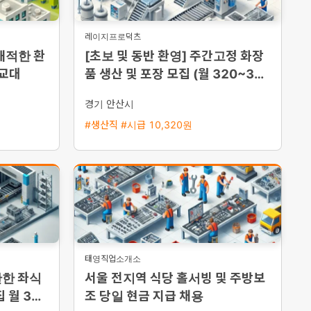
레이지프로덕츠
쾌적한 환
[초보 및 동반 환영] 주간고정 화장
2교대
품 생산 및 포장 모집 (월 320~330
만원 이상 가능)
경기 안산시
#생산직 #시급 10,320원
태영직업소개소
안한 좌식
서울 전지역 식당 홀서빙 및 주방보
 월 350
조 당일 현금 지급 채용