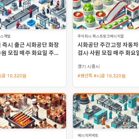
너스개발
주식회사 퍼스트링크에이치알
 즉시 출근 시화공단 화장
시화공단 주간고정 자동차
원 모집 매주 화요일 주급
검사 사원 모집 매주 화요일
5일 주간근무
급
시
경기 시흥시
급 10,320원
#생산직 #시급 10,320원
에이치커넥트