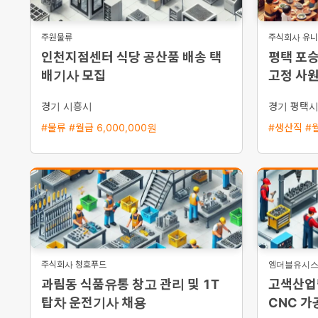
주원물류
주식회사 유
인천지점센터 식당 공산품 배송 택
평택 포
배기사 모집
고정 사원
능 및 기
경기 시흥시
경기 평택
#물류 #월급 6,000,000원
#생산직 #월
주식회사 청호푸드
엠더블유시
과림동 식품유통 창고 관리 및 1T
고색산업
탑차 운전기사 채용
CNC 가