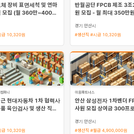
체 장비 표면세척 및 연마
반월공단 FPCB 제조 3조
 모집 (월 360만~400만
원 모집 - 월 최대 350만
/ 다양한 수당 혜택)
금 혜택, 통근버스 운행
시
경기 안산시
급 10,320원
#생산직 #시급 10,320원
도컴퍼니
이음파트너스
인근 현대자동차 1차 협력사
안산 삼성전자 1차벤더 F
품 육안검사 및 생산 직원
사원 모집 상여금 300프로
택 통근버스 운행
한 복리후생
시
경기 안산시
급 10,320원
#생산직 #월급 4,900,000원