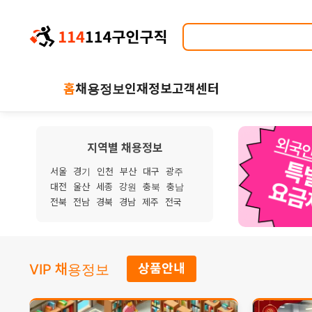
홈
채용정보
인재정보
고객센터
지역별 채용정보
서울
경기
인천
부산
대구
광주
대전
울산
세종
강원
충북
충남
전북
전남
경북
경남
제주
전국
VIP 채용정보
상품안내