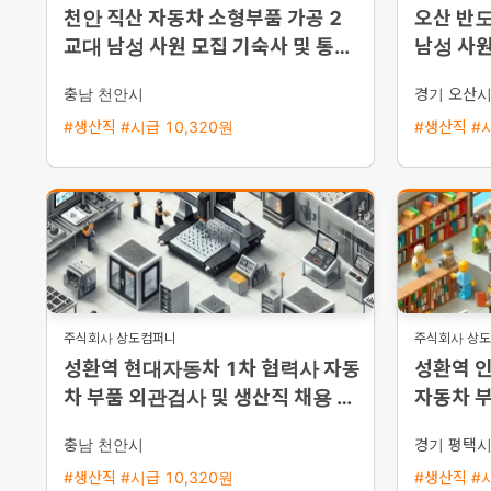
천안 직산 자동차 소형부품 가공 2
오산 반도
교대 남성 사원 모집 기숙사 및 통근
남성 사원
버스 운행
원 이상 
충남 천안시
경기 오산
#생산직 #시급 10,320원
#생산직 #시
주식회사 상도컴퍼니
주식회사 상
성환역 현대자동차 1차 협력사 자동
성환역 
차 부품 외관검사 및 생산직 채용 통
자동차 부
근버스 운행
채용 평
충남 천안시
경기 평택
#생산직 #시급 10,320원
#생산직 #시