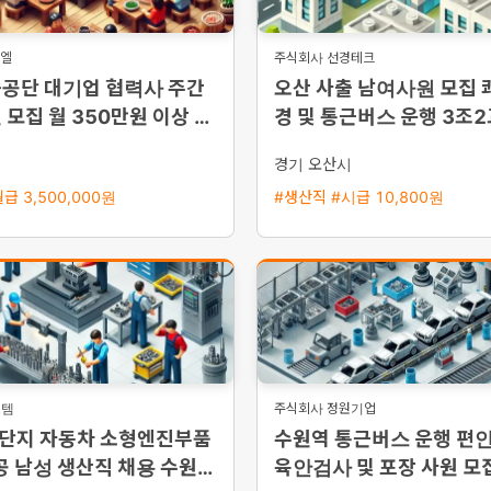
니엘
주식회사 선경테크
승공단 대기업 협력사 주간
오산 사출 남여사원 모집 
 모집 월 350만원 이상 가
경 및 통근버스 운행 3조
숙사 제공
시
경기 오산시
급 3,500,000원
#생산직 #시급 10,800원
스템
주식회사 정원기업
단지 자동차 소형엔진부품
수원역 통근버스 운행 편
공 남성 생산직 채용 수원역
육안검사 및 포장 사원 모집