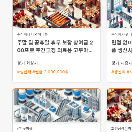
주식회사 디와이피플
주식회사 위
주말 및 공휴일 휴무 보장 상여금 2
면접 없이
00프로 주간고정 의료용 고무마개
품 생산사
생산 세척 사원 모집
지급 주
경기 화성시
경기 시흥
#생산직 #월급 3,000,000원
#생산직 #시
(주)굿피플
화성삼성인력