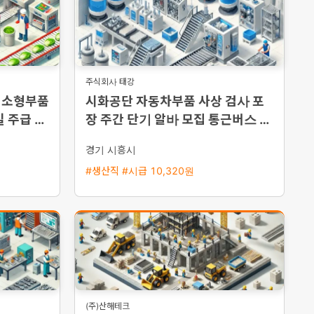
주식회사 태강
 소형부품
시화공단 자동차부품 사상 검사 포
 주급 지
장 주간 단기 알바 모집 통근버스 운
행
경기 시흥시
#생산직 #시급 10,320원
(주)산해테크