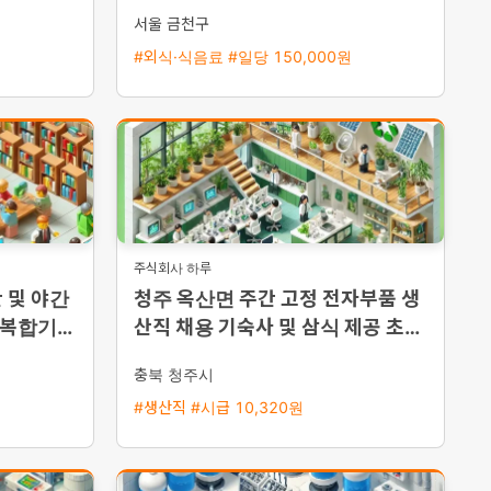
서울 금천구
#외식·식음료 #일당 150,000원
주식회사 하루
 및 야간
청주 옥산면 주간 고정 전자부품 생
 복합기
산직 채용 기숙사 및 삼식 제공 초보
능·통근버
자 환영
충북 청주시
#생산직 #시급 10,320원