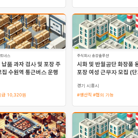
파트너스
주식회사 송강솔루션
납품 과자 검사 및 포장 주
시화 및 반월공단 화장품 
모집 수원역 통근버스 운행
포장 여성 근무자 모집 (단
일당, 주급 가능)
시
경기 시흥시
급 10,320원
#생산직 #협의 가능