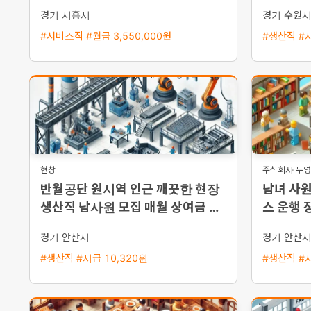
통근버스
경기 시흥시
경기 수원
#서비스직 #월급 3,550,000원
#생산직 #시
현창
주식회사 두
반월공단 원시역 인근 깨끗한 현장
남녀 사원
생산직 남사원 모집 매월 상여금 약
스 운행 
35만 원 지급 및 삼시세끼 제공
경기 안산시
경기 안산
#생산직 #시급 10,320원
#생산직 #시