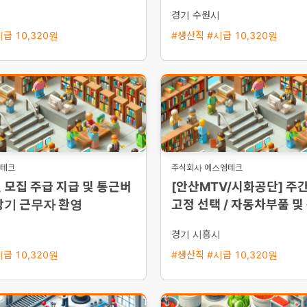
 운행
만원 이상 가능
시
경기 수원시
급 10,320원
#생산직 #시급 10,320원
영테크
주식회사 에스엠테크
 모집 주급 지급 및 통근버
[안산MTV/시화공단] 주간
장기 근무자 환영
고정 선택 / 자동차부품 및
단순조립·검사 / 주급 가
시
경기 시흥시
급 10,320원
#생산직 #시급 10,320원