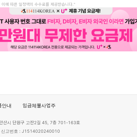
, 이에 따른 일정액의 수수료를 제공받습니다."
품안내
임금체불사업주
안산시 단원구 고잔2길 45, 7층 701-163호
고번호 : J1514020240010