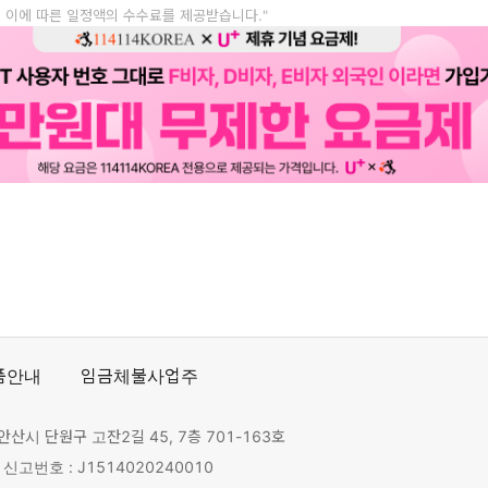
, 이에 따른 일정액의 수수료를 제공받습니다."
품안내
임금체불사업주
안산시 단원구 고잔2길 45, 7층 701-163호
고번호 : J1514020240010