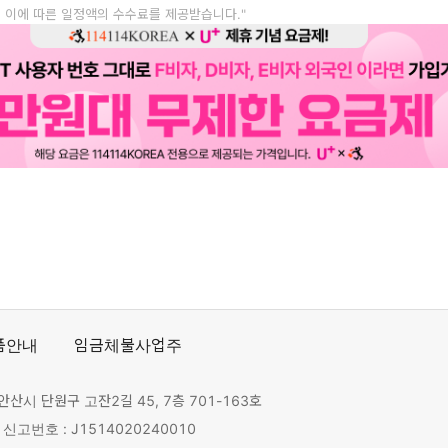
, 이에 따른 일정액의 수수료를 제공받습니다."
품안내
임금체불사업주
안산시 단원구 고잔2길 45, 7층 701-163호
고번호 : J1514020240010