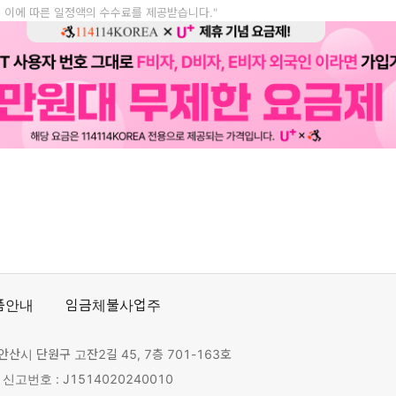
, 이에 따른 일정액의 수수료를 제공받습니다."
품안내
임금체불사업주
안산시 단원구 고잔2길 45, 7층 701-163호
고번호 : J1514020240010