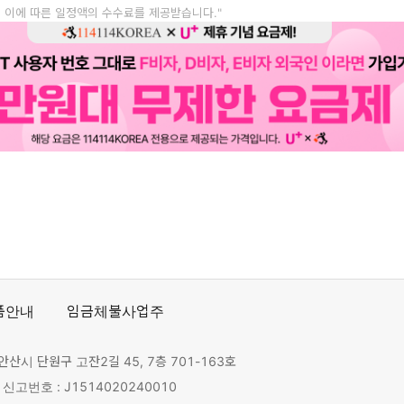
, 이에 따른 일정액의 수수료를 제공받습니다."
품안내
임금체불사업주
안산시 단원구 고잔2길 45, 7층 701-163호
고번호 : J1514020240010