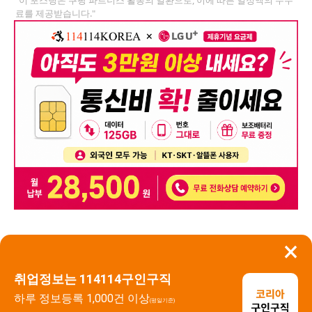
료를 제공받습니다."
×
뒤로가기
신고
취업정보는 114114구인구직
하루 정보등록 1,000건 이상
(평일기준)