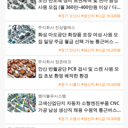
오산 반도체 장비 표면세척 및 연마 남성
사원 모집 (월 360만~400만원 이상 / 다양
한 수당 혜택)
#경기 오산시 #생산직 #시급 10,320원
주식회사 진성엘에스
화성 마도공단 화장품 포장 여성 사원 모
집 일당 주급 월급 선택 가능 통근버스 운
행
#경기 안산시 #생산직 #시급 10,320원
주식회사 정온테크
안산 반월공단 PCB 검사 및 스캔 사원 모
집 초보 환영 쾌적한 환경
#경기 시흥시 #생산직 #시급 10,320원
엠더블유시스템
고색산업단지 자동차 소형엔진부품 CNC
가공 남성 생산직 채용 수원역 통근버스
운행
#경기 수원시 #생산직 #시급 10,320원