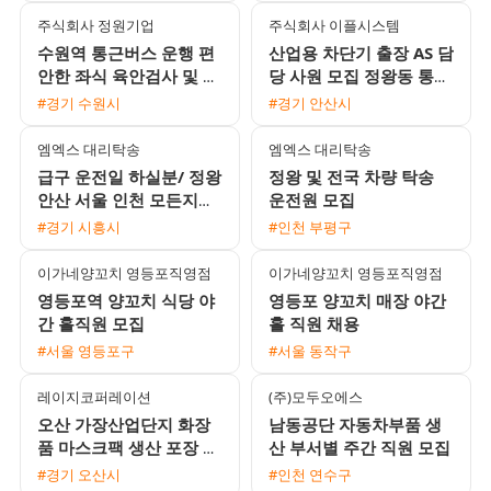
주식회사 정원기업
주식회사 이플시스템
수원역 통근버스 운행 편
산업용 차단기 출장 AS 담
안한 좌식 육안검사 및 포
당 사원 모집 정왕동 통근
장 사원 모집 월 350만원
버스 운행 및 다양한 정산
#경기 수원시
#경기 안산시
이상 가능
방식 지원
엠엑스 대리탁송
엠엑스 대리탁송
급구 운전일 하실분/ 정왕
정왕 및 전국 차량 탁송
안산 서울 인천 모든지역
운전원 모집
가능
#경기 시흥시
#인천 부평구
이가네양꼬치 영등포직영점
이가네양꼬치 영등포직영점
영등포역 양꼬치 식당 야
영등포 양꼬치 매장 야간
간 홀직원 모집
홀 직원 채용
#서울 영등포구
#서울 동작구
레이지코퍼레이션
(주)모두오에스
오산 가장산업단지 화장
남동공단 자동차부품 생
품 마스크팩 생산 포장 주
산 부서별 주간 직원 모집
간 직원 채용
#경기 오산시
#인천 연수구