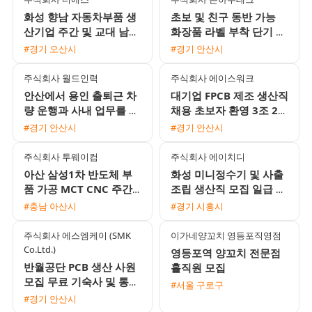
화성 향남 자동차부품 생
초보 및 친구 동반 가능
산기업 주간 및 교대 남녀
화장품 라벨 부착 단기 장
사원 모집 통근버스 및 유
기 사원 모집
#경기 오산시
#경기 안산시
류비 지원
주식회사 월드인력
주식회사 에이스워크
안산에서 용인 출퇴근 차
대기업 FPCB 제조 생산직
량 운행과 사내 업무를 병
채용 초보자 환영 3조 2교
행할 대형면허 소지자를
대 및 통근버스 운행
#경기 안산시
#경기 안산시
모집합니다
주식회사 투웨이컴
주식회사 에이치디
아산 삼성1차 반도체 부
화성 미니정수기 및 사출
품 가공 MCT CNC 주간
조립 생산직 모집 일급 주
및 2교대 모집 무료 기숙
급 익일지급 통근버스 운
#충남 아산시
#경기 시흥시
사 제공
행 초보 가능
주식회사 에스엠케이 (SMK
이가네양꼬치 영등포직영점
Co.Ltd.)
영등포역 양꼬치 전문점
반월공단 PCB 생산 사원
홀직원 모집
모집 무료 기숙사 및 통근
#서울 구로구
버스 운행 3조2교대
#경기 안산시