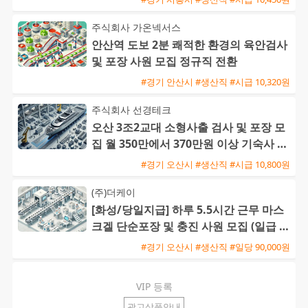
주식회사 가온넥서스
안산역 도보 2분 쾌적한 환경의 육안검사
및 포장 사원 모집 정규직 전환
#경기 안산시 #생산직 #시급 10,320원
주식회사 선경테크
오산 3조2교대 소형사출 검사 및 포장 모
집 월 350만에서 370만원 이상 기숙사 지
원 및 통근버스 운행
#경기 오산시 #생산직 #시급 10,800원
(주)더케이
[화성/당일지급] 하루 5.5시간 근무 마스
크겔 단순포장 및 충진 사원 모집 (일급 9
0,000원)
#경기 오산시 #생산직 #일당 90,000원
VIP 등록
광고상품안내