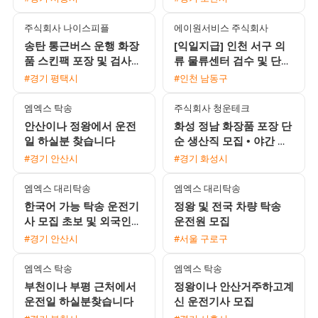
주식회사 나이스피플
에이원서비스 주식회사
송탄 통근버스 운행 화장
[익일지급] 인천 서구 의
품 스킨팩 포장 및 검사
류 물류센터 검수 및 단순
사원 모집 일급 166875
포장 사원 모집 (시급
#경기 평택시
#인천 남동구
원 익일지급 중석식제공
12,500원)
엠엑스 탁송
주식회사 청운테크
안산이나 정왕에서 운전
화성 정남 화장품 포장 단
일 하실분 찾습니다
순 생산직 모집 • 야간 월
350만원 이상 • 상여 100
#경기 안산시
#경기 화성시
만원 및 정착지원금 40
엠엑스 대리탁송
엠엑스 대리탁송
한국어 가능 탁송 운전기
정왕 및 전국 차량 탁송
사 모집 초보 및 외국인
운전원 모집
환영
#경기 안산시
#서울 구로구
엠엑스 탁송
엠엑스 탁송
부천이나 부평 근처에서
정왕이나 안산거주하고계
운전일 하실분찾습니다
신 운전기사 모집