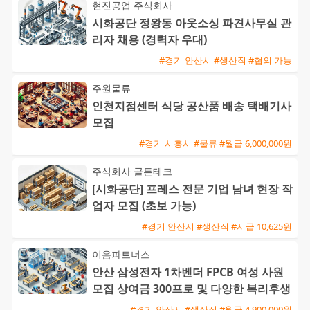
현진공업 주식회사
시화공단 정왕동 아웃소싱 파견사무실 관
리자 채용 (경력자 우대)
#경기 안산시 #생산직 #협의 가능
주원물류
인천지점센터 식당 공산품 배송 택배기사
모집
#경기 시흥시 #물류 #월급 6,000,000원
주식회사 골든테크
[시화공단] 프레스 전문 기업 남녀 현장 작
업자 모집 (초보 가능)
#경기 안산시 #생산직 #시급 10,625원
이음파트너스
안산 삼성전자 1차벤더 FPCB 여성 사원
모집 상여금 300프로 및 다양한 복리후생
#경기 안산시 #생산직 #월급 4,900,000원