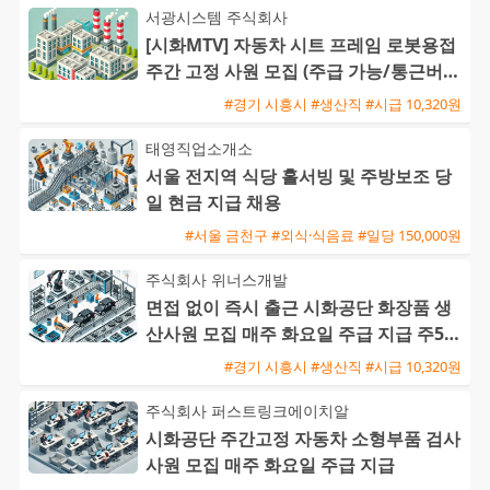
서광시스템 주식회사
[시화MTV] 자동차 시트 프레임 로봇용접
주간 고정 사원 모집 (주급 가능/통근버스
운행)
#경기 시흥시 #생산직 #시급 10,320원
태영직업소개소
서울 전지역 식당 홀서빙 및 주방보조 당
일 현금 지급 채용
#서울 금천구 #외식·식음료 #일당 150,000원
주식회사 위너스개발
면접 없이 즉시 출근 시화공단 화장품 생
산사원 모집 매주 화요일 주급 지급 주5일
주간근무
#경기 시흥시 #생산직 #시급 10,320원
주식회사 퍼스트링크에이치알
시화공단 주간고정 자동차 소형부품 검사
사원 모집 매주 화요일 주급 지급