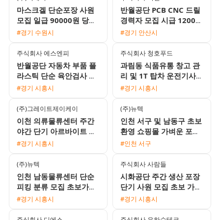
마스크겔 단순포장 사원
반월공단 PCB CNC 드릴
모집 일급 90000원 당일
경력자 모집 시급 12000
지급 5.5시간 근무 24시
원 및 일 교통비 지원 정
#경기 수원시
#경기 안산시
퇴근
규직 전환 기회
주식회사 에스엔피
주식회사 청호푸드
반월공단 자동차 부품 플
과림동 식품유통 창고 관
라스틱 단순 육안검사 및
리 및 1T 탑차 운전기사
손조립 모집 통근지원 및
채용
#경기 시흥시
#경기 시흥시
자차수당 제공
(주)그레이트제이케이
(주)뉴텍
이천 의류물류센터 주간
인천 서구 및 남동구 초보
야간 단기 아르바이트 모
환영 쇼핑몰 가벼운 포장
집
및 라벨 부착 단순 업무
#경기 시흥시
#인천 서구
당일지급 가능
(주)뉴텍
주식회사 사람들
인천 남동물류센터 단순
시화공단 주간 생산 포장
피킹 분류 모집 초보가능
단기 사원 모집 초보 가능
익일지급 프로모션 진행
통근버스 운행
#경기 시흥시
#경기 시흥시
주식회사 디에스
주식회사 은하수테크