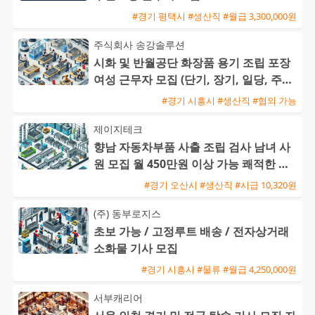
#경기 평택시 #생산직 #월급 3,300,000원
주식회사 송강솔루션
시화 및 반월공단 화장품 용기 조립 포장
여성 근무자 모집 (단기, 장기, 일당, 주급
가능)
#경기 시흥시 #생산직 #협의 가능
제이지테크
향남 자동차부품 사출 조립 검사 남녀 사
원 모집 월 450만원 이상 가능 쾌적한 환
경 기숙사 제공
#경기 오산시 #생산직 #시급 10,320원
(주) 동부로지스
초보 가능 / 고정루트 배송 / 전자상거래
소화물 기사 모집
#경기 시흥시 #물류 #월급 4,250,000원
서부캐리어