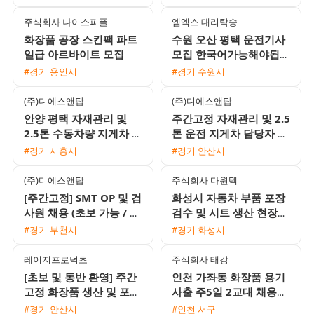
주식회사 나이스피플
엠엑스 대리탁송
화장품 공장 스킨팩 파트
수원 오산 평택 운전기사
일급 아르바이트 모집
모집 한국어가능해야됩니
다
#경기 용인시
#경기 수원시
(주)디에스앤탑
(주)디에스앤탑
안양 평택 자재관리 및
주간고정 자재관리 및 2.5
2.5톤 수동차량 지게차 운
톤 운전 지게차 담당자 모
전 주간고정 채용
집
#경기 시흥시
#경기 안산시
(주)디에스앤탑
주식회사 다원텍
[주간고정] SMT OP 및 검
화성시 자동차 부품 포장
사원 채용 (초보 가능 / 동
검수 및 시트 생산 현장
반 지원 환영 / 식사 지원)
사원 채용
#경기 부천시
#경기 화성시
레이지프로덕츠
주식회사 태강
[초보 및 동반 환영] 주간
인천 가좌동 화장품 용기
고정 화장품 생산 및 포장
사출 주5일 2교대 채용
모집 (월 320~330만원
(에어컨 완비 / 정직원 전
#경기 안산시
#인천 서구