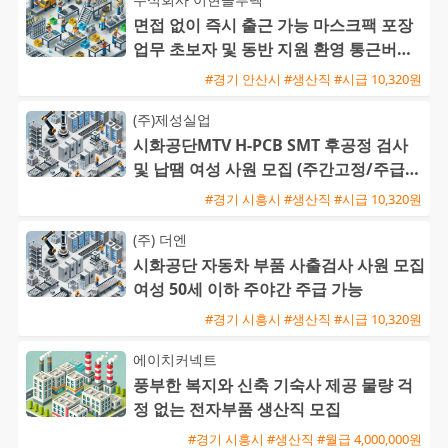
면접 없이 즉시 출근 가능 마스크팩 포장
업무 초보자 및 동반 지원 환영 통근버스
운행
#경기 안산시 #생산직 #시급 10,320원
(주)제성실업
시화공단MTV H-PCB SMT 후공정 검사
및 납땜 여성 사원 모집 (주간고정/주급지
급)
#경기 시흥시 #생산직 #시급 10,320원
(주) 더엔
시화공단 자동차 부품 사출검사 사원 모집
여성 50세 이하 주야간 주급 가능
#경기 시흥시 #생산직 #시급 10,320원
에이치커넥트
풍부한 복지와 신축 기숙사 제공 물량 걱
정 없는 전자부품 생산직 모집
#경기 시흥시 #생산직 #월급 4,000,000원