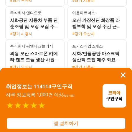
#경기 부천시
#경기 시흥시
주식회사 엔디오토
이음파트너스
시화공단 자동차 부품 단
오산 가장산단 화장품 라
순조립 및 포장 모집 주간
벨부착 및 포장 주간 근무
고정 주야교대 선택 가능
자 모집 (상여금 50% 및
#경기 시흥시
#경기 오산시
통근버스 운행)
주식회사 씨앤테크놀러지
포커스직업소개소
의왕 오산 스마트폰 카메
시화/반월공단 마스크팩
라 렌즈 모듈 생산 사원
생산직 모집 매주 화요일
모집 주야2교대 및 주간
주급 지급 및 통근버스 운
#경기 오산시
#경기 시흥시
×
고정 선택 가능
행
주식회사 엠에치솔루션
주식회사 용진산업
취업정보는 114114구인구직
통근버스 운행 및 우수한
화성 정남면 자동차부품
복지, 자동차부품 회사 쇼
CNC MCT 생산직 채용
하루 정보등록 1,000건 이상
(평일기준)
트팀 주야교대 남성 사원
(월 400만원 이상 / 기숙
#경기 시흥시
#경기 화성시
★★★★★
급구
사 제공)
주식회사 용진산업
주식회사 지성로지스
화성 정남 쾌적한 환경의
쾌적한 환경의 좌식근무
앱 설치하기
자동차부품 CNC MCT 생
자동차 고무부품 검사 및