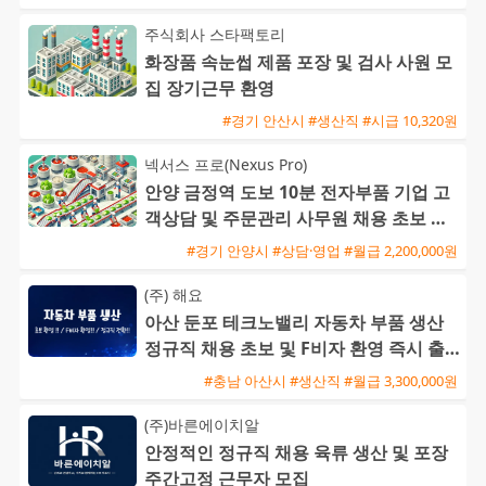
주식회사 스타팩토리
화장품 속눈썹 제품 포장 및 검사 사원 모
집 장기근무 환영
#경기 안산시 #생산직 #시급 10,320원
넥서스 프로(Nexus Pro)
안양 금정역 도보 10분 전자부품 기업 고
객상담 및 주문관리 사무원 채용 초보 가
능
#경기 안양시 #상담·영업 #월급 2,200,000원
(주) 해요
아산 둔포 테크노밸리 자동차 부품 생산
정규직 채용 초보 및 F비자 환영 즉시 출
근 가능
#충남 아산시 #생산직 #월급 3,300,000원
(주)바른에이치알
안정적인 정규직 채용 육류 생산 및 포장
주간고정 근무자 모집