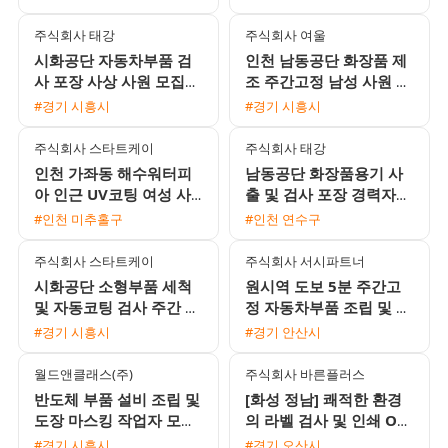
이상 가능)
환 가능 / 주급 가능)
주식회사 태강
주식회사 여울
시화공단 자동차부품 검
인천 남동공단 화장품 제
사 포장 사상 사원 모집
조 주간고정 남성 사원 모
주간 단기 가능 통근버스
집 시급 15000원 일당 익
#경기 시흥시
#경기 시흥시
운행
일지급
주식회사 스타트케이
주식회사 태강
인천 가좌동 해수워터피
남동공단 화장품용기 사
아 인근 UV코팅 여성 사
출 및 검사 포장 경력자
원 모집 주급 및 가불 가
채용 알찬 수당과 유급휴
#인천 미추홀구
#인천 연수구
능 분위기 좋은 근무지
가 제공
주식회사 스타트케이
주식회사 서시파트너
시화공단 소형부품 세척
원시역 도보 5분 주간고
및 자동코팅 검사 주간 사
정 자동차부품 조립 및 포
원 모집
장 장기 근무자 모집
#경기 시흥시
#경기 안산시
월드앤클래스(주)
주식회사 바른플러스
반도체 부품 설비 조립 및
[화성 정남] 쾌적한 환경
도장 마스킹 작업자 모집
의 라벨 검사 및 인쇄 OP
초보 가능
모집 (통근버스 운행)
#경기 시흥시
#경기 오산시