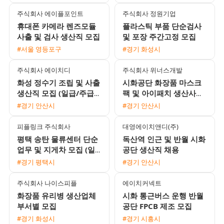
주식회사 에이플포인트
주식회사 정원기업
휴대폰 카메라 렌즈모듈
플라스틱 부품 단순검사
사출 및 검사 생산직 모집
및 포장 주간고정 모집
#서울 영등포구
#경기 화성시
주식회사 에이치디
주식회사 위너스개발
화성 정수기 조립 및 사출
시화공단 화장품 마스크
생산직 모집 (일급/주급/
팩 및 아이패치 생산사원
월급 선택 가능)
모집 (주급 가능)
#경기 안산시
#경기 안산시
피플링크 주식회사
대영에이치앤디(주)
평택 송탄 물류센터 단순
독산역 인근 및 반월 시화
업무 및 지게차 모집 (일
공단 생산직 채용
급/알바 가능)
#경기 평택시
#경기 안산시
주식회사 나이스피플
에이치커넥트
화장품 유리병 생산업체
시화 통근버스 운행 반월
부서별 모집
공단 FPCB 제조 모집
#경기 화성시
#경기 시흥시