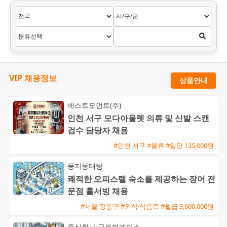
VIP 채용정보
상품안내
베스트모먼트(주)
인천 서구 모다아울렛 의류 및 신발 스캔
검수 담당자 채용
#인천 서구 #물류 #일당 135,000원
둥지동태탕
쾌적한 오피스텔 숙소를 제공하는 장어 전
문점 홀서빙 채용
#서울 강동구 #외식·식음료 #월급 3,600,000원
주식회사 글로벌에이스