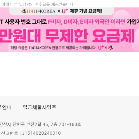
, 이에 따른 일정액의 수수료를 제공받습니다."
품안내
임금체불사업주
안산시 단원구 고잔2길 45, 7층 701-163호
고번호 : J1514020240010