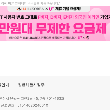
, 이에 따른 일정액의 수수료를 제공받습니다."
품안내
임금체불사업주
안산시 단원구 고잔2길 45, 7층 701-163호
고번호 : J1514020240010