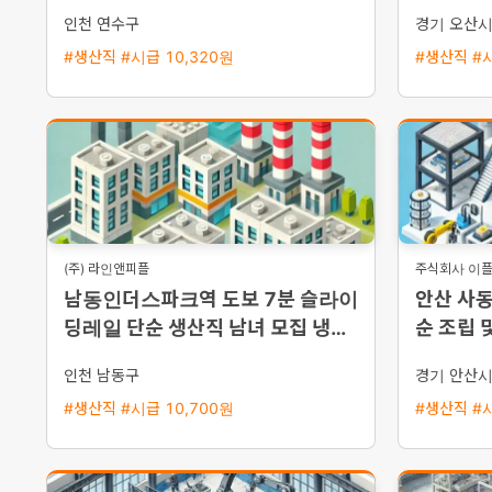
휴가 제공
지급)
인천 연수구
경기 오산
#생산직 #시급 10,320원
#생산직 #시
(주) 라인앤피플
주식회사 이
남동인더스파크역 도보 7분 슬라이
안산 사동
딩레일 단순 생산직 남녀 모집 냉난
순 조립 
방 완비 주급 신청 가능
선택 가
인천 남동구
경기 안산
#생산직 #시급 10,700원
#생산직 #시