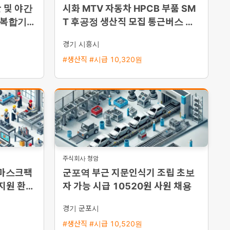
 및 야간
시화 MTV 자동차 HPCB 부품 SM
 복합기
T 후공정 생산직 모집 통근버스 운
능·통근버
행
경기 시흥시
#생산직 #시급 10,320원
주식회사 청암
 마스크팩
군포역 부근 지문인식기 조립 초보
 지원 환영
자 가능 시급 10520원 사원 채용
경기 군포시
#생산직 #시급 10,520원