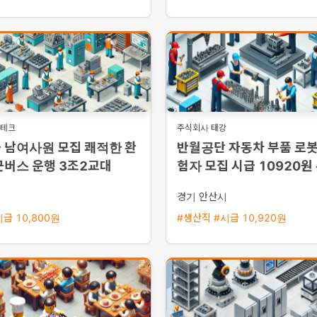
경테크
주식회사 태강
 남여사원 모집 쾌적한 환
반월공단 자동차 부품 로봇
근버스 운행 3조2교대
험자 모집 시급 10920원
및 통근버스 운행
시
경기 안산시
급 10,800원
#생산직 #시급 10,920원