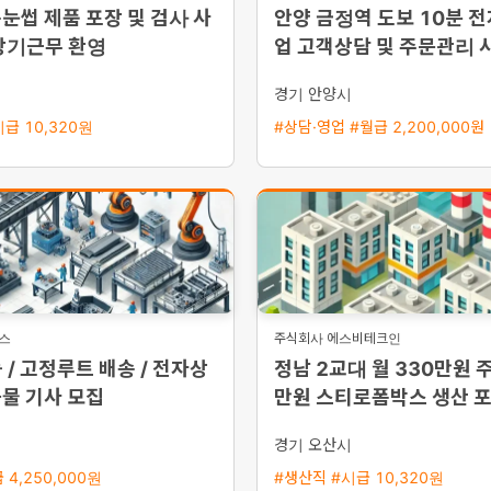
눈썹 제품 포장 및 검사 사
안양 금정역 도보 10분 
장기근무 환영
업 고객상담 및 주문관리 
용 초보 가능
시
경기 안양시
급 10,320원
#상담·영업 #월급 2,200,000원
지스
주식회사 에스비테크인
 / 고정루트 배송 / 전자상
정남 2교대 월 330만원 주
물 기사 모집
만원 스티로폼박스 생산 포
모집
시
경기 오산시
 4,250,000원
#생산직 #시급 10,320원