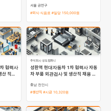
서울 금천구
#외식·식음료 #일당 150,000원
주식회사 상도컴퍼니
1차 협력사
성환역 현대자동차 1차 협력사 자동
생산 직원
차 부품 외관검사 및 생산직 채용 통
근버스 운행
충남 천안시
#생산직 #시급 10,320원