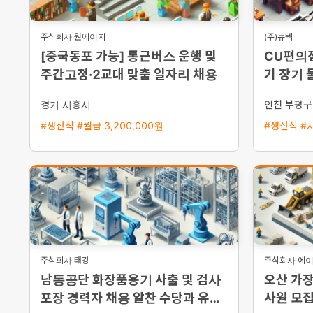
주식회사 원에이치
(주)뉴텍
[중국동포 가능] 통근버스 운행 및
CU편의
주간고정·2교대 맞춤 일자리 채용
기 장기 
영 당일
경기 시흥시
인천 부평구
#생산직 #월급 3,200,000원
#생산직 #시
주식회사 태강
주식회사 에
남동공단 화장품용기 사출 및 검사
오산 가
포장 경력자 채용 알찬 수당과 유급
사원 모집