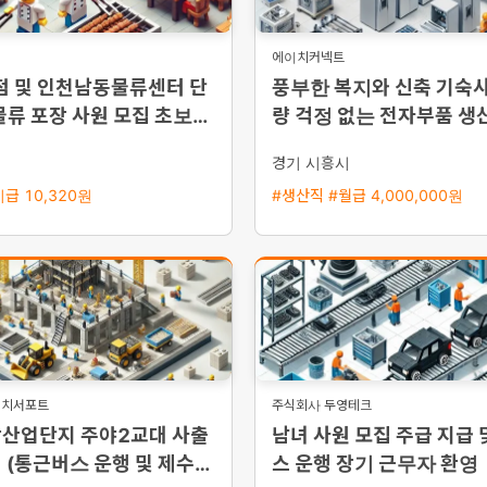
에이치커넥트
점 및 인천남동물류센터 단
풍부한 복지와 신축 기숙사
물류 포장 사원 모집 초보환
량 걱정 없는 전자부품 생
 익일지급
경기 시흥시
급 10,320원
#생산직 #월급 4,000,000원
이치서포트
주식회사 두영테크
장산업단지 주야2교대 사출
남녀 사원 모집 주급 지급 
 (통근버스 운행 및 제수당
스 운행 장기 근무자 환영