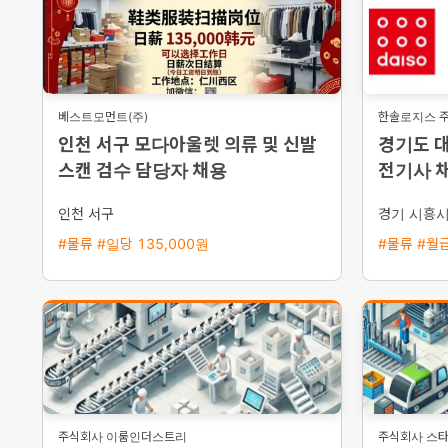
베스트모먼트(주)
한솔로지스 
인천 서구 모다아울렛 의류 및 신발
경기도 
스캔 검수 담당자 채용
전기사 채
량 지원
인천 서구
경기 시흥
#물류 #일당 135,000원
#물류 #월급
주식회사 이룸인더스트리
주식회사 스