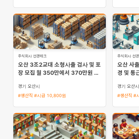
주식회사 선경테크
주식회사 선
오산 3조2교대 소형사출 검사 및 포
오산 사출
장 모집 월 350만에서 370만원 이
경 및 통
상 기숙사 지원 및 통근버스 운행
경기 오산시
경기 오산
#생산직 #시급 10,800원
#생산직 #시