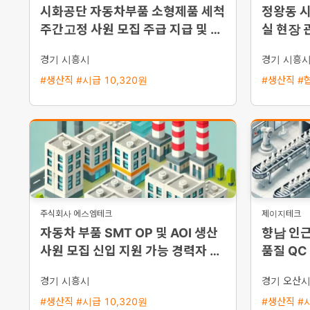
시화공단 자동차부품 소형제품 세척
정왕동 
주간고정 사원 모집 주급 지급 및 즉
실 현장 
시 출근 가능
경기 시흥시
경기 시흥
#생산직 #시급 10,320원
#생산직 #
주식회사 에스엠테크
제이지테크
자동차 부품 SMT OP 및 AOI 생산
향남 인근
사원 모집 신입 지원 가능 경력자 우
품질 QC
대 통근버스 운행
상 기숙사
경기 시흥시
경기 오산
#생산직 #시급 10,320원
#생산직 #시