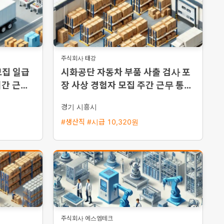
주식회사 태강
모집 일급
시화공단 자동차 부품 사출 검사 포
시간 근무
장 사상 경험자 모집 주간 근무 통근
버스 운행
경기 시흥시
#생산직 #시급 10,320원
주식회사 에스엠테크