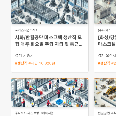
포커스직업소개소
(주)더케이
시화/반월공단 마스크팩 생산직 모
[화성/당
집 매주 화요일 주급 지급 및 통근버
마스크겔 
스 운행
집 (일급 
경기 시흥시
경기 오산
#생산직 #시급 10,320원
#생산직 #일
주식회사 퍼스트링크에이치알
현진공업 주