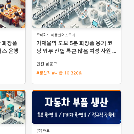
주식회사 이룸인더스트리
단 화장품
가재울역 도보 5분 화장품 용기 코
버스 운행
팅 업무 잔업 특근 많음 여성 사원 모
집
인천 남동구
#생산직 #시급 10,320원
(주) 해요