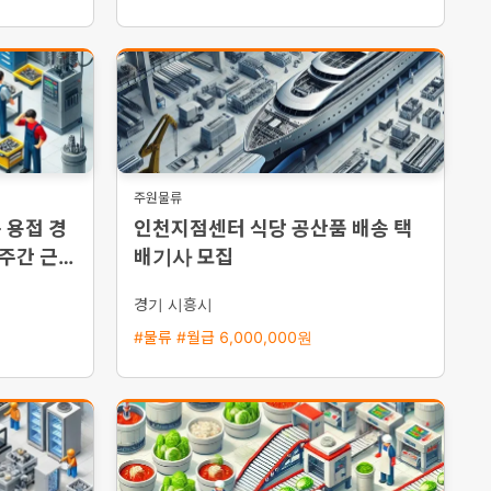
주원물류
 용접 경
인천지점센터 식당 공산품 배송 택
 주간 근무
배기사 모집
경기 시흥시
#물류 #월급 6,000,000원