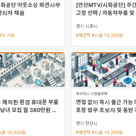
시화공단 아웃소싱 파견사무
[안산MTV/시화공단] 주간
관리자 채용
고정 선택 / 자동차부품 및
단순조립·검사 / 주급 가
시
경기 시흥시
협의 가능
#생산직 #시급 10,320원
주식회사 이현솔루텍
 쾌적한 환경 휴대폰 부품
면접 없이 즉시 출근 가능
 남녀 모집 월 380만원 이
포장 업무 초보자 및 동반
 제공
통근버스 운행
시
경기 안산시
급 10,320원
#생산직 #시급 10,320원