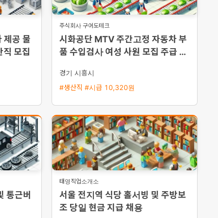
주식회사 구어도테크
 제공 물
시화공단 MTV 주간고정 자동차 부
산직 모집
품 수입검사 여성 사원 모집 주급 가
능
경기 시흥시
#생산직 #시급 10,320원
태영직업소개소
및 통근버
서울 전지역 식당 홀서빙 및 주방보
조 당일 현금 지급 채용