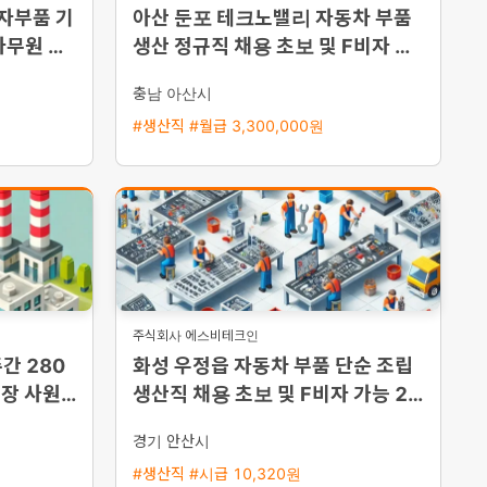
전자부품 기
아산 둔포 테크노밸리 자동차 부품
사무원 채
생산 정규직 채용 초보 및 F비자 환
영 즉시 출근 가능
충남 아산시
#생산직 #월급 3,300,000원
주식회사 에스비테크인
간 280
화성 우정읍 자동차 부품 단순 조립
장 사원
생산직 채용 초보 및 F비자 가능 2교
대 근무
경기 안산시
#생산직 #시급 10,320원