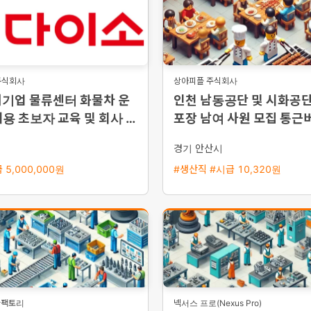
주식회사
상아피플 주식회사
대기업 물류센터 화물차 운
인천 남동공단 및 시화공
용 초보자 교육 및 회사 차
포장 남여 사원 모집 통근
시
경기 안산시
 5,000,000원
#생산직 #시급 10,320원
타팩토리
넥서스 프로(Nexus Pro)