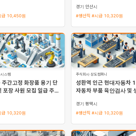
시
경기 안산시
급 10,450원
#생산직 #시급 10,320원
플시스템
주식회사 상도컴퍼니
 주간고정 화장품 용기 단
성환역 인근 현대자동차 
및 포장 사원 모집 일급 주급
자동차 부품 육안검사 및 
능
채용 평택 통근버스 운행
시
경기 평택시
급 10,320원
#생산직 #시급 10,320원