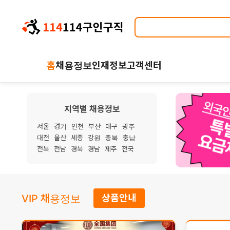
홈
채용정보
인재정보
고객센터
지역별 채용정보
서울
경기
인천
부산
대구
광주
대전
울산
세종
강원
충북
충남
전북
전남
경북
경남
제주
전국
VIP 채용정보
상품안내