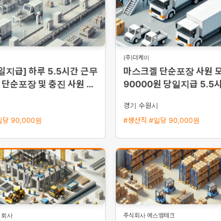
(주)더케이
일지급] 하루 5.5시간 근무
마스크겔 단순포장 사원 
단순포장 및 충진 사원 모
90000원 당일지급 5.5
90,000원)
24시 퇴근
시
경기 수원시
당 90,000원
#생산직 #일당 90,000원
식회사
주식회사 에스엠테크