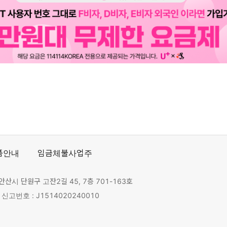
품안내
임금체불사업주
안산시 단원구 고잔2길 45, 7층 701-163호
고번호 : J1514020240010